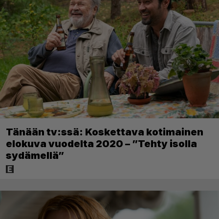
Tänään tv:ssä: Koskettava kotimainen
elokuva vuodelta 2020 – ”Tehty isolla
sydämellä”