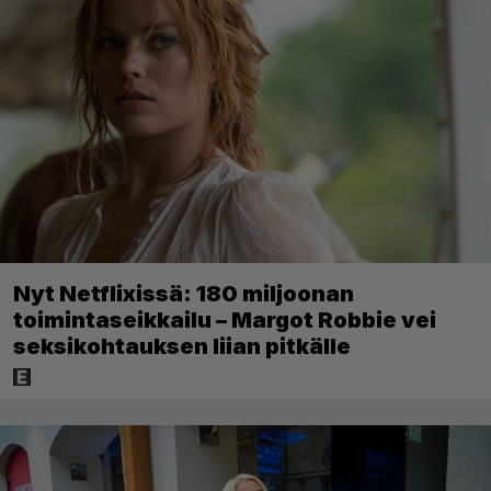
Nyt Netflixissä: 180 miljoonan
toimintaseikkailu – Margot Robbie vei
seksikohtauksen liian pitkälle