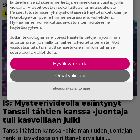
laitteellesi saadaksemme tietoja esimerkiksi sivuista, joilla
vierailit, IP-osoitteestasi sekä laitteesi ominaisuuksista.
Pääset tutustumaan yksityiskohtaisesti käyttötarkoituksiin ja
teknologiakumppaneihimme seuraavalla välilehdellä.
Hylkääminen voi vaikuttaa sivuston toimivuuteen ja
käytettävyyteen.
Jotkin teknologiamme voivat käsitellä tietoja myös ilman
suostumusta, jos niillä on siihen oikeutettu peruste. Voit
vastustaa tätä tai muuttaa asetuksiasi milloin tahansa
seuraavalla välilehdellä.
Hyväksyn kaikki
Omat valintani
Tietosuojakäytäntömme