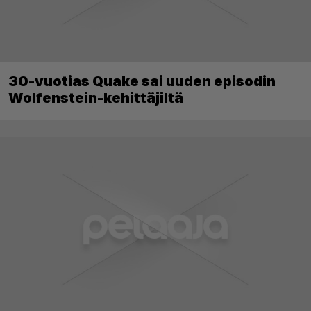
30-vuotias Quake sai uuden episodin
Wolfenstein-kehittäjiltä