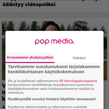
kääntyy videopeliksi
Arvostamme yksityisyyttäsi
Valintasi
Tarvitsemme suostumuksesi tarjotaksemme
henkilökohtaisen käyttökokemuksen
Me ja huolellisesti valitsemamme
88 teknologiakumppania
hyödynnämme henkilötietoja tarjotaksemme paremman
käyttäjäkokemuksen sekä kohdentaaksemme sisältöä ja
mainoksia.
Hyväksymällä suostut tietojesi käyttöön seuraavasti
Käytämme laitetunnisteita ja tallennamme evästeitä