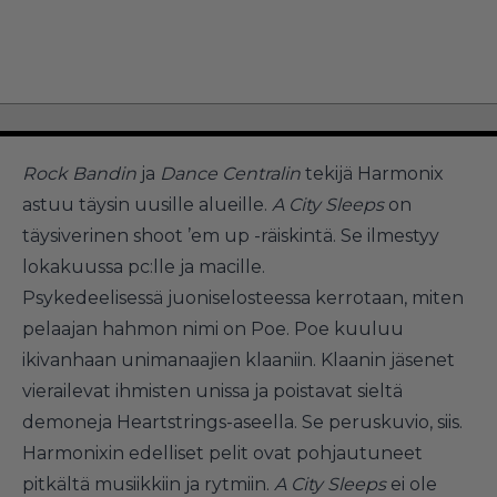
Rock Bandin
ja
Dance Centralin
tekijä Harmonix
astuu täysin uusille alueille.
A City Sleeps
on
täysiverinen shoot ’em up -räiskintä. Se ilmestyy
lokakuussa pc:lle ja macille.
Psykedeelisessä juoniselosteessa kerrotaan, miten
pelaajan hahmon nimi on Poe. Poe kuuluu
ikivanhaan unimanaajien klaaniin. Klaanin jäsenet
vierailevat ihmisten unissa ja poistavat sieltä
demoneja Heartstrings-aseella. Se peruskuvio, siis.
Harmonixin edelliset pelit ovat pohjautuneet
pitkältä musiikkiin ja rytmiin.
A City Sleeps
ei ole