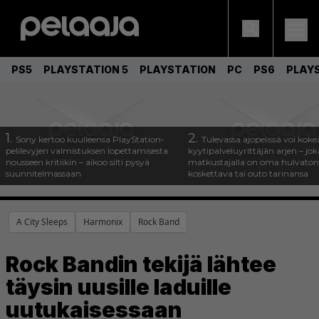
PS5
PLAYSTATION 5
PLAYSTATION
PC
PS6
PLAY
1.
2.
Sony kertoo kuulleensa PlayStation-
Tulevassa ajopelissä voi koke
pelilevyjen valmistuksen lopettamisesta
kyytipalveluyrittäjän arjen – joka
nousseen kritiikin – aikoo silti pysyä
matkustajalla on oma hulvaton
suunnitelmassaan
koskettava tai outo tarinansa
A City Sleeps
Harmonix
Rock Band
Rock Bandin tekijä lähtee
täysin uusille laduille
uutukaisessaan