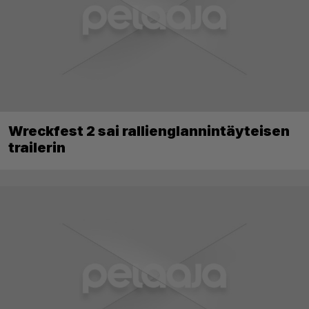
Wreckfest 2 sai rallienglannintäyteisen
trailerin