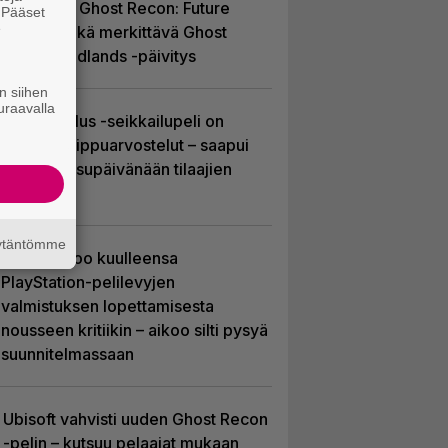
ilmaiseksi Ghost Recon: Future
. Pääset
e
Soldier sekä merkittävä Ghost
Recon Wildlands -päivitys
n siihen
uraavalla
Uusi PS Plus -seikkailupeli on
saanut huippuarvostelut – saapui
heti julkaisupäivänään tilaajien
saataville
äytäntömme
Sony kertoo kuulleensa
PlayStation-pelilevyjen
valmistuksen lopettamisesta
nousseen kritiikin – aikoo silti pysyä
suunnitelmassaan
Ubisoft vahvisti uuden Ghost Recon
-pelin – kutsuu pelaajat mukaan