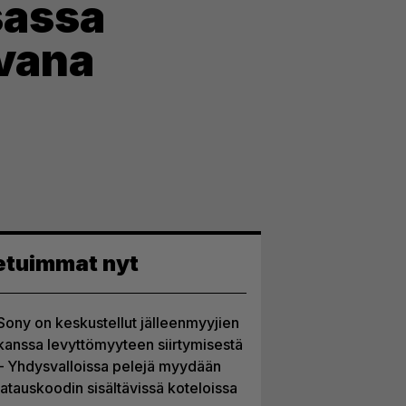
sassa
avana
etuimmat nyt
Sony on keskustellut jälleenmyyjien
kanssa levyttömyyteen siirtymisestä
– Yhdysvalloissa pelejä myydään
latauskoodin sisältävissä koteloissa