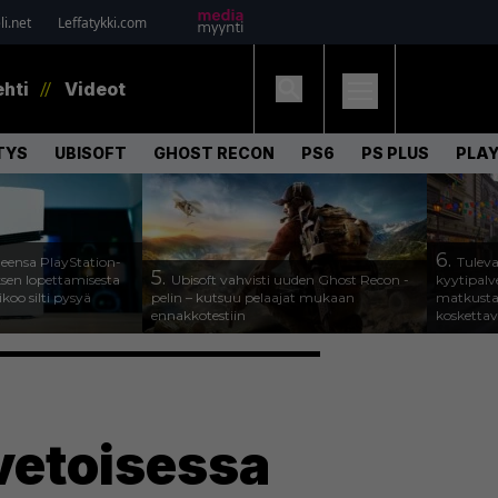
i.net
Leffatykki.com
ehti
Videot
TYS
UBISOFT
GHOST RECON
PS6
PS PLUS
PLAY
6.
leensa PlayStation-
Tuleva
5.
ksen lopettamisesta
Ubisoft vahvisti uuden Ghost Recon -
kyytipalve
ikoo silti pysyä
pelin – kutsuu pelaajat mukaan
matkusta
ennakkotestiin
koskettav
vetoisessa