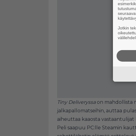
esimerkiks
tutustuma
seuraaval
käytettäv
Jotkin te
oikeutett
välilehdel
Tiny Deliveryssa
on mahdollista 
jalkapallomatseihin, auttaa pulas
aiheuttaa kaaosta vastaantulija
Peli saapuu PC:lle Steamin kautt