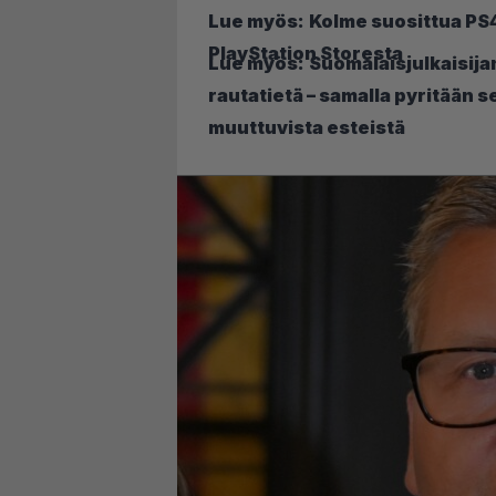
Lue myös:
Kolme suosittua PS
PlayStation Storesta
Lue myös:
Suomalaisjulkaisij
rautatietä – samalla pyritään 
muuttuvista esteistä