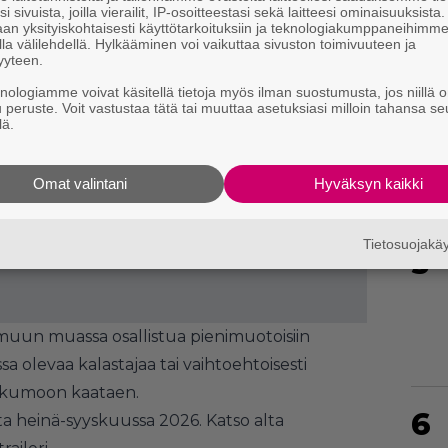
i sivuista, joilla vierailit, IP-osoitteestasi sekä laitteesi ominaisuuksista
an yksityiskohtaisesti käyttötarkoituksiin ja teknologiakumppaneihimm
la välilehdellä. Hylkääminen voi vaikuttaa sivuston toimivuuteen ja
yyteen.
knologiamme voivat käsitellä tietoja myös ilman suostumusta, jos niillä o
u peruste. Voit vastustaa tätä tai muuttaa asetuksiasi milloin tahansa se
4
lä.
Omat valintani
Hyväksyn kaikki
Tietosuojak
5
muun muassa osallistua pienimuotoisiin
sa olevaa kalastajaa tai vaihtoehtoisesti
t kumoon kaataen.
6
a heinä-syyskuussa 2026. Katso alta