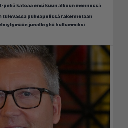
4-peliä katoaa ensi kuun alkuun mennessä
an tulevassa pulmapelissä rakennetaan
selviytymään junalla yhä hullummiksi