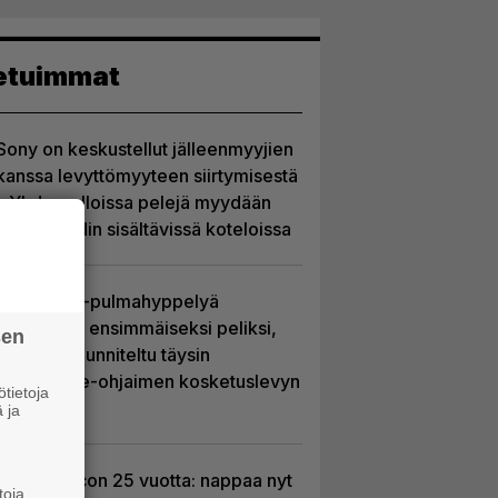
etuimmat
Sony on keskustellut jälleenmyyjien
kanssa levyttömyyteen siirtymisestä
– Yhdysvalloissa pelejä myydään
latauskoodin sisältävissä koteloissa
Uutta PS5-pulmahyppelyä
kuvaillaan ensimmäiseksi peliksi,
sen
joka on suunniteltu täysin
DualSense-ohjaimen kosketuslevyn
tietoja
ympärille
 ja
Ghost Recon 25 vuotta: nappaa nyt
toja