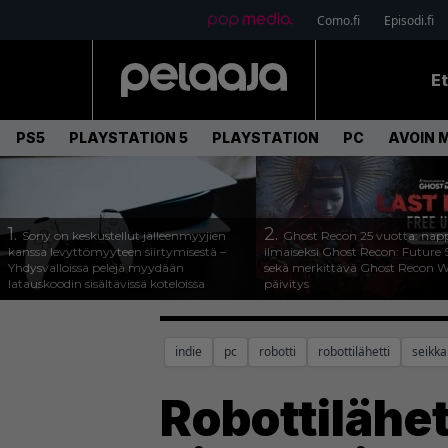
Como.fi
Episodi.fi
E
PS5
PLAYSTATION 5
PLAYSTATION
PC
AVOIN 
1.
2.
Sony on keskustellut jälleenmyyjien
Ghost Recon 25 vuotta: nap
kanssa levyttömyyteen siirtymisestä –
ilmaiseksi Ghost Recon: Future S
Yhdysvalloissa pelejä myydään
sekä merkittävä Ghost Recon Wi
latauskoodin sisältävissä koteloissa
päivitys
indie
pc
robotti
robottilähetti
seikka
Robottilähe