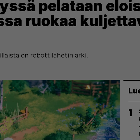
ryssä pelataan eloi
sa ruokaa kuljett
llaista on robottilähetin arki.
Lu
1