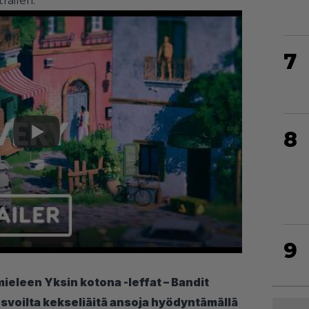
aileri.
7
8
9
ieleen Yksin kotona -leffat – Bandit
svoilta kekseliäitä ansoja hyödyntämällä