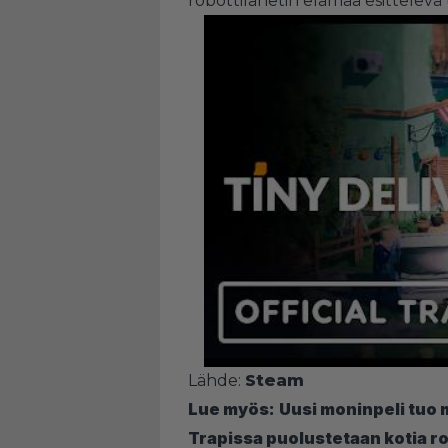
robottilähetin elämää esittelevä tr
Lähde:
Steam
Lue myös:
Uusi moninpeli tuo m
Trapissa puolustetaan kotia ro