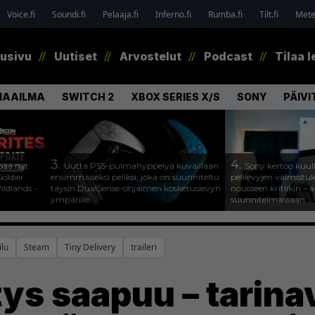
Voice.fi
Soundi.fi
Pelaaja.fi
Inferno.fi
Rumba.fi
Tilt.fi
Metel
tusivu
Uutiset
Arvostelut
Podcast
Tilaa l
MAAILMA
SWITCH 2
XBOX SERIES X/S
SONY
PÄIVI
3.
4.
paa nyt
Uutta PS5-pulmahyppelyä kuvaillaan
Sony kertoo kuul
oldier
ensimmäiseksi peliksi, joka on suunniteltu
pelilevyjen valmistu
ldlands -
täysin DualSense-ohjaimen kosketuslevyn
nousseen kritiikin – a
ympärille
suunnitelmassaan
ilu
Steam
Tiny Delivery
traileri
tys saapuu – tarina