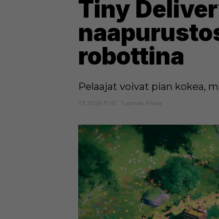
Tiny Delive
naapurustos
robottina
Pelaajat voivat pian kokea, mi
7.5.2026 17:47
Tuomas Ahola