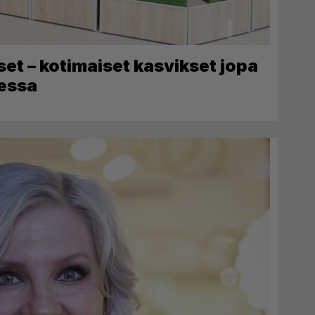
kset – kotimaiset kasvikset jopa
sessa