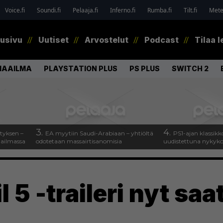
Voice.fi
Soundi.fi
Pelaaja.fi
Inferno.fi
Rumba.fi
Tilt.fi
Metel
tusivu
Uutiset
Arvostelut
Podcast
Tilaa l
MAAILMA
PLAYSTATION PLUS
PS PLUS
SWITCH 2
3.
4.
tyksen –
EA myytiin Saudi-Arabiaan – yhtiöltä
PS1-ajan klassikk
aailmassa
odotetaan massairtisanomisia
uudistettuna nykykons
 5 -traileri nyt saa