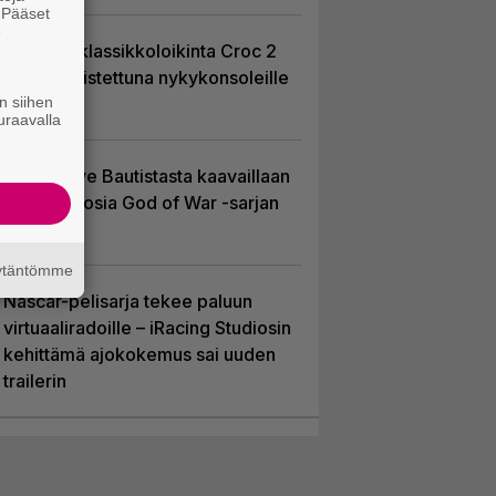
. Pääset
e
PS1-ajan klassikkoloikinta Croc 2
palaa uudistettuna nykykonsoleille
n siihen
ja PC:lle
uraavalla
Huhu: Dave Bautistasta kaavaillaan
uutta Kratosia God of War -sarjan
pääosaan
äytäntömme
Nascar-pelisarja tekee paluun
virtuaaliradoille – iRacing Studiosin
kehittämä ajokokemus sai uuden
trailerin