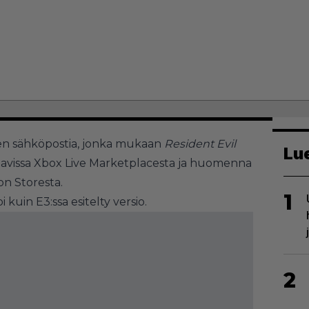
een sähköpostia, jonka mukaan
Resident Evil
Lu
attavissa Xbox Live Marketplacesta ja huomenna
on Storesta.
1
kuin E3:ssa esitelty versio.
2