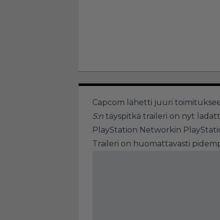
Capcom lähetti juuri toimituks
5:n
täyspitkä traileri on nyt lad
PlayStation Networkin PlayStati
Traileri on huomattavasti pidempi 