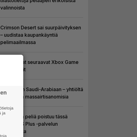
tilastotietoja pelaajien erikoisista
valinnoista
Crimson Desert sai suurpäivityksen
– uudistaa kaupankäyntiä
pelimaailmassa
Tässä ovat seuraavat Xbox Game
Pass -pelit
EA myytiin Saudi-Arabiaan – yhtiöltä
sen
odotetaan massairtisanomisia
tietoja
 ja
Yhdeksän peliä poistuu tässä
kuussa PS Plus -palvelun
tarjonnasta
toja