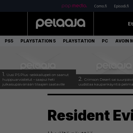
Como.fi
Episodi.fi
E
PS5
PLAYSTATION 5
PLAYSTATION
PC
AVOIN 
1.
Uusi PS Plus -seikkailupeli on saanut
2.
huippuarvostelut – saapui heti
Crimson Desert sai suurpäivi
julkaisupäivänään tilaajien saataville
uudistaa kaupankäyntiä pelim
Resident Evil