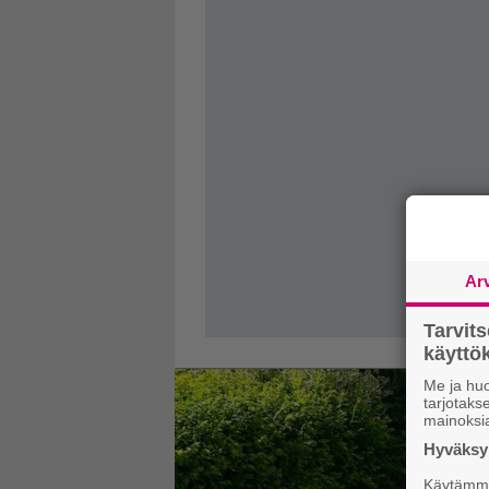
Ar
Tarvit
käytt
Me ja huo
tarjotak
mainoksi
Hyväksym
Käytämme 