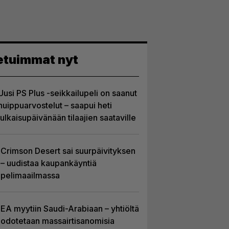
etuimmat nyt
Uusi PS Plus -seikkailupeli on saanut
huippuarvostelut – saapui heti
julkaisupäivänään tilaajien saataville
Crimson Desert sai suurpäivityksen
– uudistaa kaupankäyntiä
pelimaailmassa
EA myytiin Saudi-Arabiaan – yhtiöltä
odotetaan massairtisanomisia