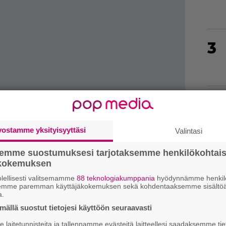
3
4
vostamme yksityisyyttäsi
Valintasi
5
semme suostumuksesi tarjotaksemme henkilökohtai
ökokemuksen
lellisesti valitsemamme
88 teknologiakumppania
hyödynnämme henkilö
semme paremman käyttäjäkokemuksen sekä kohdentaaksemme sisältöä
6
a.
ällä suostut tietojesi käyttöön seuraavasti
laitetunnisteita ja tallennamme evästeitä laitteellesi saadaksemme tie