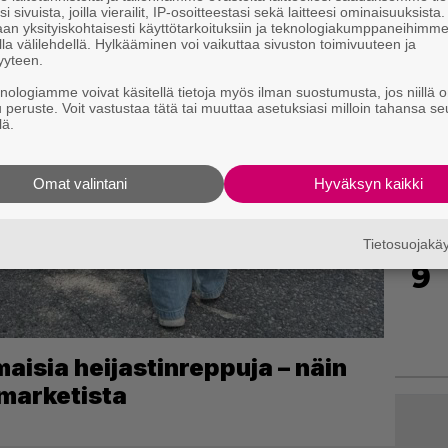
i sivuista, joilla vierailit, IP-osoitteestasi sekä laitteesi ominaisuuksista
an yksityiskohtaisesti käyttötarkoituksiin ja teknologiakumppaneihimm
7
la välilehdellä. Hylkääminen voi vaikuttaa sivuston toimivuuteen ja
yyteen.
knologiamme voivat käsitellä tietoja myös ilman suostumusta, jos niillä o
u peruste. Voit vastustaa tätä tai muuttaa asetuksiasi milloin tahansa se
lä.
8
Omat valintani
Hyväksyn kaikki
Tietosuojak
9
lmaisia heijastinreppuja – näin
-marketista