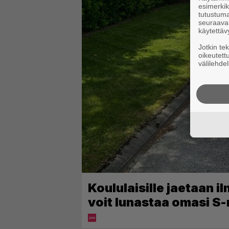
esimerkiks
tutustuma
seuraaval
käytettäv
Jotkin te
oikeutett
välilehdel
Koululaisille jaetaan i
voit lunastaa omasi S