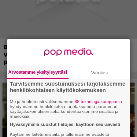
Baldur’s Gate 3 -kehittäjä julkaisi pelin
vuosipäivän kunniaksi tilastotietoja
pelaajien erikoisista valinnoista
Arvostamme yksityisyyttäsi
Valintasi
Tarvitsemme suostumuksesi tarjotaksemme
henkilökohtaisen käyttökokemuksen
Me ja huolellisesti valitsemamme
88 teknologiakumppania
hyödynnämme henkilötietoja tarjotaksemme paremman
käyttäjäkokemuksen sekä kohdentaaksemme sisältöä ja
mainoksia.
Hyväksymällä suostut tietojesi käyttöön seuraavasti
Käytämme laitetunnisteita ja tallennamme evästeitä