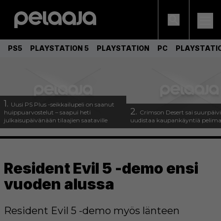
PS5
PLAYSTATION 5
PLAYSTATION
PC
PLAYSTATI
1.
Uusi PS Plus -seikkailupeli on saanut
2.
huippuarvostelut – saapui heti
Crimson Desert sai suurpäivi
julkaisupäivänään tilaajien saataville
uudistaa kaupankäyntiä pelim
Resident Evil 5 -demo ensi
vuoden alussa
Resident Evil 5 -demo myös länteen