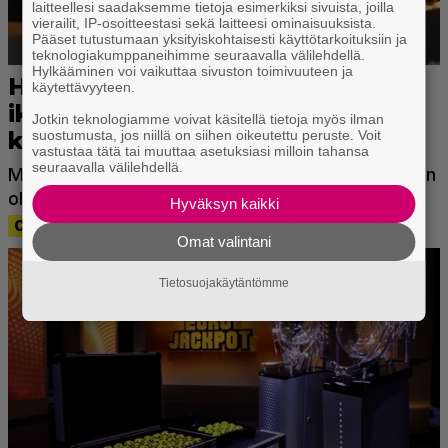
laitteellesi saadaksemme tietoja esimerkiksi sivuista, joilla
vierailit, IP-osoitteestasi sekä laitteesi ominaisuuksista.
Pääset tutustumaan yksityiskohtaisesti käyttötarkoituksiin ja
teknologiakumppaneihimme seuraavalla välilehdellä.
Hylkääminen voi vaikuttaa sivuston toimivuuteen ja
käytettävyyteen.
Jotkin teknologiamme voivat käsitellä tietoja myös ilman
suostumusta, jos niillä on siihen oikeutettu peruste. Voit
vastustaa tätä tai muuttaa asetuksiasi milloin tahansa
seuraavalla välilehdellä.
Hyväksyn kaikki
Omat valintani
Tietosuojakäytäntömme