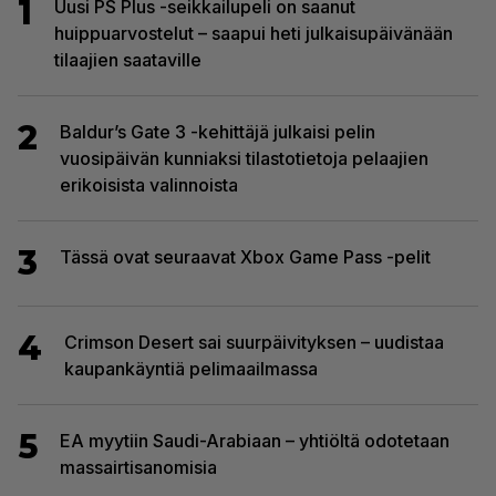
1
Uusi PS Plus -seikkailupeli on saanut
huippuarvostelut – saapui heti julkaisupäivänään
tilaajien saataville
2
Baldur’s Gate 3 -kehittäjä julkaisi pelin
vuosipäivän kunniaksi tilastotietoja pelaajien
erikoisista valinnoista
3
Tässä ovat seuraavat Xbox Game Pass -pelit
4
Crimson Desert sai suurpäivityksen – uudistaa
kaupankäyntiä pelimaailmassa
5
EA myytiin Saudi-Arabiaan – yhtiöltä odotetaan
massairtisanomisia