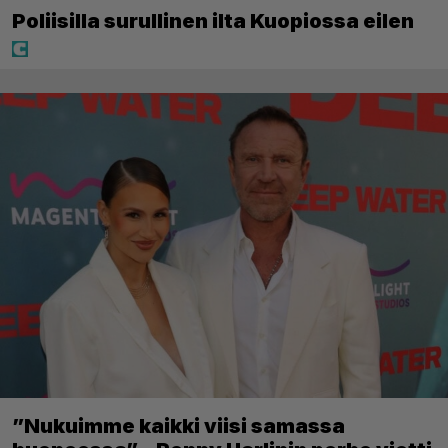
Poliisilla surullinen ilta Kuopiossa eilen
”Nukuimme kaikki viisi samassa