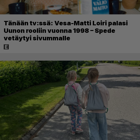
Tänään tv:ssä: Vesa-Matti Loiri palasi
Uunon rooliin vuonna 1998 – Spede
vetäytyi sivummalle