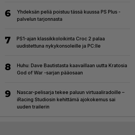
6
Yhdeksän peliä poistuu tässä kuussa PS Plus -
palvelun tarjonnasta
7
PS1-ajan klassikkoloikinta Croc 2 palaa
uudistettuna nykykonsoleille ja PC:lle
8
Huhu: Dave Bautistasta kaavaillaan uutta Kratosia
God of War -sarjan pääosaan
9
Nascar-pelisarja tekee paluun virtuaaliradoille –
iRacing Studiosin kehittämä ajokokemus sai
uuden trailerin