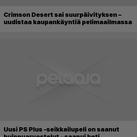
Crimson Desert sai suurpäivityksen –
uudistaa kaupankäyntiä pelimaailmassa
Uusi PS Plus -seikkailupeli on saanut
huippuarvostelut – saapui heti