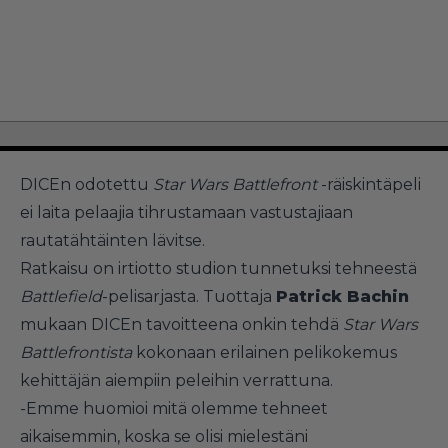
DICEn odotettu
Star Wars Battlefront
-räiskintäpeli
ei laita pelaajia tihrustamaan vastustajiaan
rautatähtäinten lävitse.
Ratkaisu on irtiotto studion tunnetuksi tehneestä
Battlefield
-pelisarjasta. Tuottaja
Patrick Bachin
mukaan DICEn tavoitteena onkin tehdä
Star Wars
Battlefrontista
kokonaan erilainen pelikokemus
kehittäjän aiempiin peleihin verrattuna.
-Emme huomioi mitä olemme tehneet
aikaisemmin, koska se olisi mielestäni