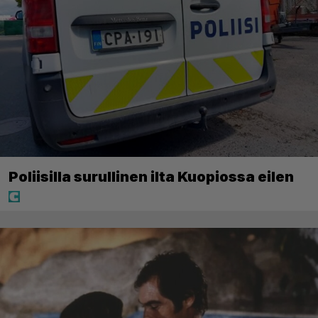
Poliisilla surullinen ilta Kuopiossa eilen