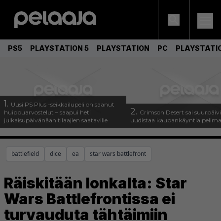
PS5
PLAYSTATION 5
PLAYSTATION
PC
PLAYSTATI
1.
Uusi PS Plus -seikkailupeli on saanut
2.
huippuarvostelut – saapui heti
Crimson Desert sai suurpäivi
julkaisupäivänään tilaajien saataville
uudistaa kaupankäyntiä pelim
battlefield
dice
ea
star wars battlefront
Räiskitään lonkalta: Star
Wars Battlefrontissa ei
turvauduta tähtäimiin