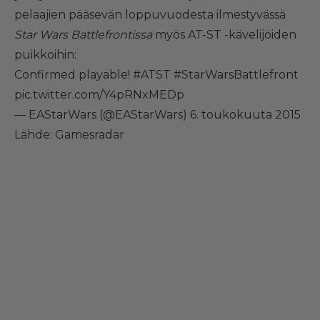
pelaajien pääsevän loppuvuodesta ilmestyvässä
Star Wars Battlefrontissa
myös AT-ST -kävelijöiden
puikkoihin:
Confirmed playable!
#ATST
#StarWarsBattlefront
pic.twitter.com/Y4pRNxMEDp
— EAStarWars (@EAStarWars)
6. toukokuuta 2015
Lähde:
Gamesradar