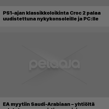
PS1-ajan klassikkoloikinta Croc 2 palaa
uudistettuna nykykonsoleille ja PC:lle
EA myytiin Saudi-Arabiaan – yhtiöltä