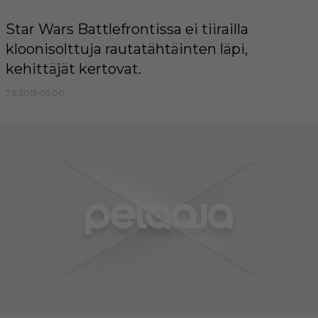
Star Wars Battlefrontissa ei tiirailla
kloonisolttuja rautatähtäinten läpi,
kehittäjät kertovat.
7.5.2015 05:00