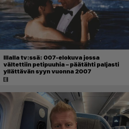
Illalla tv:ssä: 007-elokuva jossa
vältettiin petipuuhia – päätähti paljasti
yllättävän syyn vuonna 2007