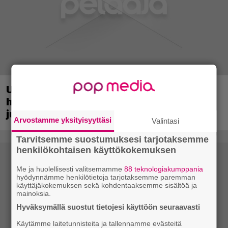
Uusi PS Plus -seikkailupeli on saanut
huippuarvostelut – saapui heti
julkaisupäivänään tilaajien saataville
Arvostamme yksityisyyttäsi
Valintasi
Tarvitsemme suostumuksesi tarjotaksemme
henkilökohtaisen käyttökokemuksen
Me ja huolellisesti valitsemamme
88 teknologiakumppania
hyödynnämme henkilötietoja tarjotaksemme paremman
käyttäjäkokemuksen sekä kohdentaaksemme sisältöä ja
mainoksia.
Hyväksymällä suostut tietojesi käyttöön seuraavasti
Käytämme laitetunnisteita ja tallennamme evästeitä