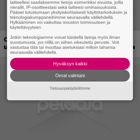
laitteellesi saadaksemme tietoja esimerkiksi sivuista, joilla
vierailit, IP-osoitteestasi sekä laitteesi ominaisuuksista.
Pääset tutustumaan yksityiskohtaisesti käyttötarkoituksiin ja
teknologiakumppaneihimme seuraavalla välilehdellä.
Hylkääminen voi vaikuttaa sivuston toimivuuteen ja
käytettävyyteen.
Jotkin teknologiamme voivat käsitellä tietoja myös ilman
Crimson Desert sai suurpäivityksen –
suostumusta, jos niillä on siihen oikeutettu peruste. Voit
uudistaa kaupankäyntiä pelimaailmassa
vastustaa tätä tai muuttaa asetuksiasi milloin tahansa
seuraavalla välilehdellä.
Hyväksyn kaikki
Omat valintani
Tietosuojakäytäntömme