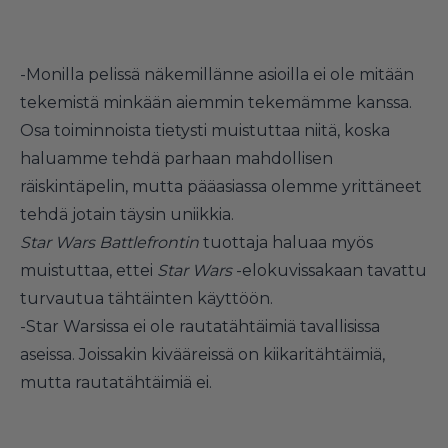
-Monilla pelissä näkemillänne asioilla ei ole mitään
tekemistä minkään aiemmin tekemämme kanssa.
Osa toiminnoista tietysti muistuttaa niitä, koska
haluamme tehdä parhaan mahdollisen
räiskintäpelin, mutta pääasiassa olemme yrittäneet
tehdä jotain täysin uniikkia.
Star Wars Battlefrontin
tuottaja haluaa myös
muistuttaa, ettei
Star Wars
-elokuvissakaan tavattu
turvautua tähtäinten käyttöön.
-Star Warsissa ei ole rautatähtäimiä tavallisissa
aseissa. Joissakin kivääreissä on kiikaritähtäimiä,
mutta rautatähtäimiä ei.