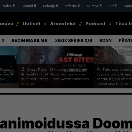
Voice.fi
Soundi.fi
Pelaaja.fi
Inferno.fi
Rumba.fi
Tilt.fi
Metel
tusivu
Uutiset
Arvostelut
Podcast
Tilaa l
 2
AVOIN MAAILMA
XBOX SERIES X/S
SONY
PÄIVI
3.
4.
Station-
Ghost Recon 25 vuotta: nappaa nyt
Tulevassa ajopeli
amisesta
ilmaiseksi Ghost Recon: Future Soldier
kyytipalveluyrittäjän 
ysyä
sekä merkittävä Ghost Recon Wildlands -
matkustajalla on om
päivitys
koskettava tai outo 
 ”animoidussa Doo