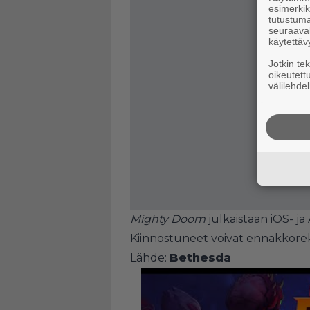
esimerkiks
tutustuma
seuraaval
käytettäv
Jotkin te
oikeutett
välilehdel
Mighty Doom
julkaistaan iOS- ja
Kiinnostuneet voivat ennakkorekis
Lähde:
Bethesda