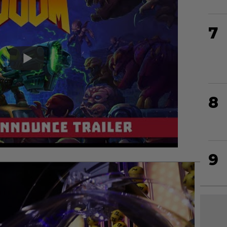
7
8
9