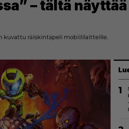
sa” – tältä näyttä
kuvattu räiskintäpeli mobiililaitteille.
Lu
1