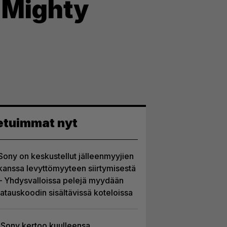
ä Mighty
etuimmat nyt
Sony on keskustellut jälleenmyyjien
kanssa levyttömyyteen siirtymisestä
– Yhdysvalloissa pelejä myydään
latauskoodin sisältävissä koteloissa
Sony kertoo kuulleensa