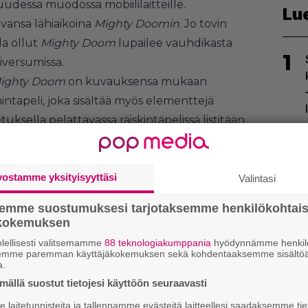
uudessa muodossa mobiililaitteille.
Lu
vansa lähiaikoina
Mighty Doomin
. Jo tovin
lla ollut
Mighty Doom
lupailee vauhdikasta
1
iversumissa.
ighty Doom
on kuvauksensa mukaan
intapeli, joka sisältää myös elementtejä
uksella pelattavassa räiskintäpelissä listitään
mpaa herttaisemmassa muodossa sekä
2
ita. Vihollisten lakoon niittämisen ohessa
 uusia kykyjä sekä päivittämään aseitaan ja
vostamme yksityisyyttäsi
Valintasi
semme suostumuksesi tarjotaksemme henkilökohtai
ökokemuksen
lellisesti valitsemamme
88 teknologiakumppania
hyödynnämme henkilö
semme paremman käyttäjäkokemuksen sekä kohdentaaksemme sisältöä
3
a.
ällä suostut tietojesi käyttöön seuraavasti
laitetunnisteita ja tallennamme evästeitä laitteellesi saadaksemme tie