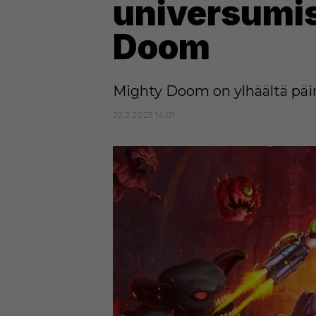
universumis
Doom
Mighty Doom on ylhäältä päin 
22.2.2023 14:01