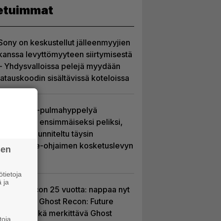
etuimmat
Sony on keskustellut jälleenmyyjien
kanssa levyttömyyteen siirtymisestä
– Yhdysvalloissa pelejä myydään
latauskoodin sisältävissä koteloissa
Uutta PS5-pulmahyppelyä
kuvaillaan ensimmäiseksi peliksi,
joka on suunniteltu täysin
DualSense-ohjaimen kosketuslevyn
sen
ympärille
tietoja
 ja
Ghost Recon 25 vuotta: nappaa nyt
ilmaiseksi Ghost Recon: Future
Soldier sekä merkittävä Ghost
toja