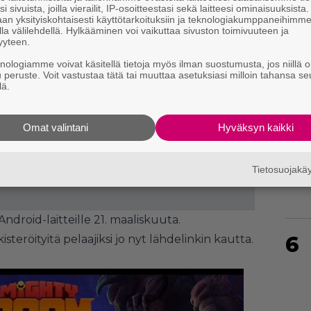
i sivuista, joilla vierailit, IP-osoitteestasi sekä laitteesi ominaisuuksista
an yksityiskohtaisesti käyttötarkoituksiin ja teknologiakumppaneihimm
la välilehdellä. Hylkääminen voi vaikuttaa sivuston toimivuuteen ja
yyteen.
4
knologiamme voivat käsitellä tietoja myös ilman suostumusta, jos niillä o
u peruste. Voit vastustaa tätä tai muuttaa asetuksiasi milloin tahansa se
lä.
Omat valintani
Hyväksyn kaikki
5
Tietosuojak
 Android-laitteille 21. maaliskuuta.
6
teröityitä pelaajiksi jo nyt lähdelinkin kautta.