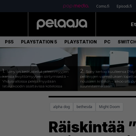
Como.fi
Episodi.fi
E
PS5
PLAYSTATION 5
PLAYSTATION
PC
SWITCH
1.
2.
Sony on keskustellut jälleenmyyjien
Sony kertoo kuulleensa Play
kanssa levyttömyyteen siirtymisestä –
pelilevyjen valmistuksen lopett
Yhdysvalloissa pelejä myydään
nousseen kritiikin – aikoo silti p
latauskoodin sisältävissä koteloissa
suunnitelmassaan
alpha dog
bethesda
Might Doom
Räiskintää