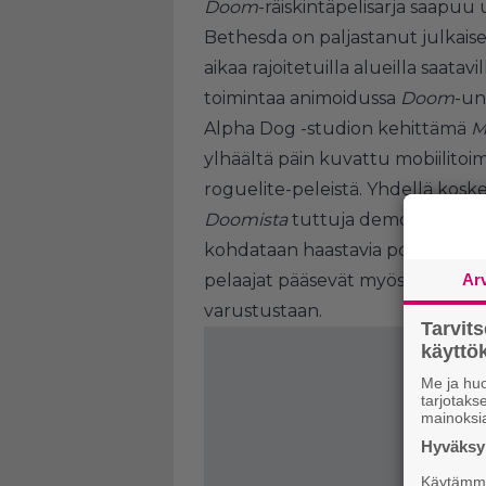
Doom
-räiskintäpelisarja saapuu 
Bethesda on paljastanut julkaise
aikaa rajoitetuilla alueilla saatavi
toimintaa animoidussa
Doom
-un
Alpha Dog -studion kehittämä
M
ylhäältä päin kuvattu mobiilitoim
roguelite-peleistä. Yhdellä kosket
Doomista
tuttuja demoneja aie
kohdataan haastavia pomotaistelu
pelaajat pääsevät myös avaamaan
Ar
varustustaan.
Tarvit
käytt
Me ja huo
tarjotak
mainoksi
Hyväksym
Käytämme 