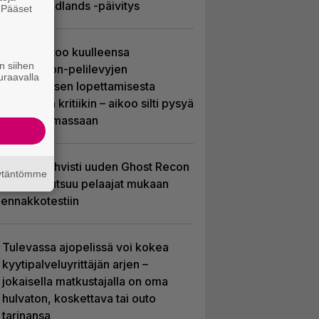
Recon Wildlands -päivitys
. Pääset
e
Sony kertoo kuulleensa
n siihen
PlayStation-pelilevyjen
uraavalla
valmistuksen lopettamisesta
nousseen kritiikin – aikoo silti pysyä
suunnitelmassaan
Ubisoft vahvisti uuden Ghost Recon
äytäntömme
-pelin – kutsuu pelaajat mukaan
ennakkotestiin
Tulevassa ajopelissä voi kokea
kyytipalveluyrittäjän arjen –
jokaisella matkustajalla on oma
hulvaton, koskettava tai outo
tarinansa