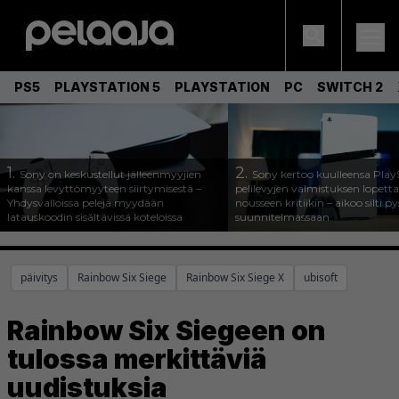
PS5
PLAYSTATION 5
PLAYSTATION
PC
SWITCH 2
1.
2.
Sony on keskustellut jälleenmyyjien
Sony kertoo kuulleensa Play
kanssa levyttömyyteen siirtymisestä –
pelilevyjen valmistuksen lopett
Yhdysvalloissa pelejä myydään
nousseen kritiikin – aikoo silti p
latauskoodin sisältävissä koteloissa
suunnitelmassaan
päivitys
Rainbow Six Siege
Rainbow Six Siege X
ubisoft
Rainbow Six Siegeen on
tulossa merkittäviä
uudistuksia