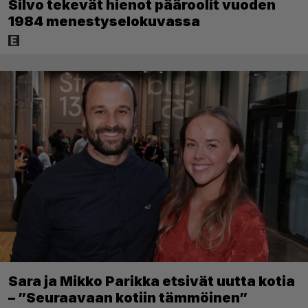
Silvo tekevät hienot pääroolit vuoden
1984 menestyselokuvassa
Sara ja Mikko Parikka etsivät uutta kotia
– ”Seuraavaan kotiin tämmöinen”