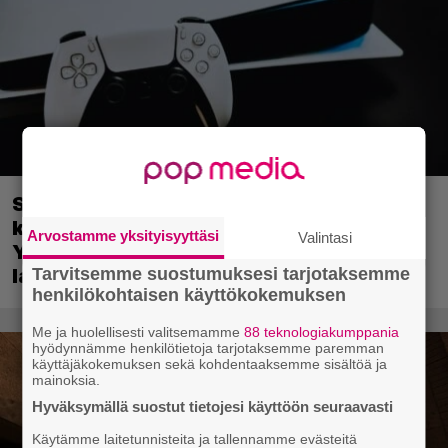
Sony on keskustellut jälleenmyyjien
kanssa levyttömyyteen siirtymisestä –
Arvostamme yksityisyyttäsi
Valintasi
Yhdysvalloissa pelejä myydään
Tarvitsemme suostumuksesi tarjotaksemme
latauskoodin sisältävissä koteloissa
henkilökohtaisen käyttökokemuksen
Me ja huolellisesti valitsemamme
88 teknologiakumppania
hyödynnämme henkilötietoja tarjotaksemme paremman
käyttäjäkokemuksen sekä kohdentaaksemme sisältöä ja
mainoksia.
Hyväksymällä suostut tietojesi käyttöön seuraavasti
Käytämme laitetunnisteita ja tallennamme evästeitä