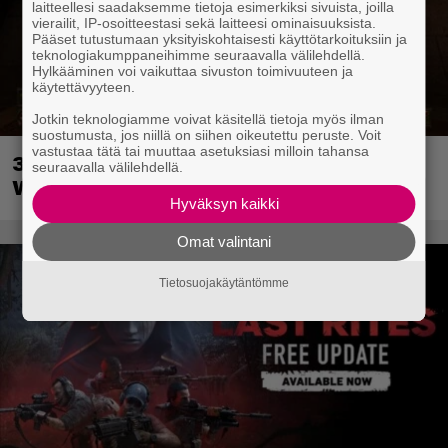
laitteellesi saadaksemme tietoja esimerkiksi sivuista, joilla
vierailit, IP-osoitteestasi sekä laitteesi ominaisuuksista.
Pääset tutustumaan yksityiskohtaisesti käyttötarkoituksiin ja
teknologiakumppaneihimme seuraavalla välilehdellä.
Hylkääminen voi vaikuttaa sivuston toimivuuteen ja
käytettävyyteen.
Jotkin teknologiamme voivat käsitellä tietoja myös ilman
suostumusta, jos niillä on siihen oikeutettu peruste. Voit
vastustaa tätä tai muuttaa asetuksiasi milloin tahansa
30-vuotias Quake sai uuden episodin
seuraavalla välilehdellä.
Wolfenstein-kehittäjiltä
Hyväksyn kaikki
Omat valintani
Tietosuojakäytäntömme