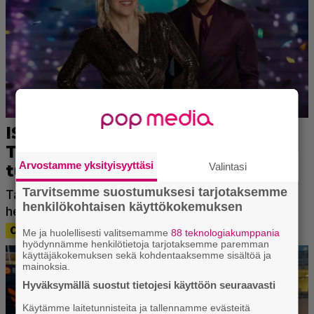
Arvostamme yksityisyyttäsi
Valintasi
Tarvitsemme suostumuksesi tarjotaksemme
henkilökohtaisen käyttökokemuksen
Me ja huolellisesti valitsemamme
88 teknologiakumppania
hyödynnämme henkilötietoja tarjotaksemme paremman
käyttäjäkokemuksen sekä kohdentaaksemme sisältöä ja
mainoksia.
Hyväksymällä suostut tietojesi käyttöön seuraavasti
Käytämme laitetunnisteita ja tallennamme evästeitä