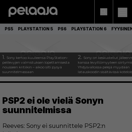
PS5
PLAYSTATION 5
PS6
PLAYSTATION 6
FYYSINE
1.
2.
Sony kertoo kuulleensa PlayStation-
Sony on keskustellut jälleen
pelilevyjen valmistuksen lopettamisesta
kanssa levyttömyyteen siirtymis
nousseen kritiikin – aikoo silti pysyä
Yhdysvalloissa pelejä myydään
suunnitelmassaan
latauskoodin sisältävissä koteloi
PSP2 ei ole vielä Sonyn
suunnitelmissa
Reeves: Sony ei suunnittele PSP2:n