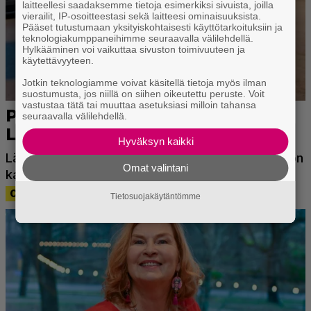
laitteellesi saadaksemme tietoja esimerkiksi sivuista, joilla
vierailit, IP-osoitteestasi sekä laitteesi ominaisuuksista.
Pääset tutustumaan yksityiskohtaisesti käyttötarkoituksiin ja
teknologiakumppaneihimme seuraavalla välilehdellä.
Hylkääminen voi vaikuttaa sivuston toimivuuteen ja
käytettävyyteen.
Jotkin teknologiamme voivat käsitellä tietoja myös ilman
suostumusta, jos niillä on siihen oikeutettu peruste. Voit
vastustaa tätä tai muuttaa asetuksiasi milloin tahansa
seuraavalla välilehdellä.
Hyväksyn kaikki
Omat valintani
Tietosuojakäytäntömme