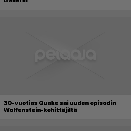
trailerin
30-vuotias Quake sai uuden episodin
Wolfenstein-kehittäjiltä