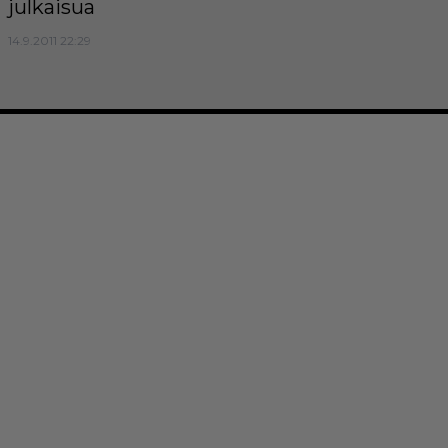
julkaisua
14.9.2011 22:29