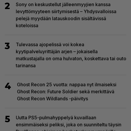
2
Sony on keskustellut jälleenmyyjien kanssa
levyttömyyteen siirtymisestä – Yhdysvalloissa
pelejä myydään latauskoodin sisältävissä
koteloissa
3
Tulevassa ajopelissä voi kokea
kyytipalveluyrittäjän arjen – jokaisella
matkustajalla on oma hulvaton, koskettava tai outo
tarinansa
4
Ghost Recon 25 vuotta: nappaa nyt ilmaiseksi
Ghost Recon: Future Soldier sekä merkittävä
Ghost Recon Wildlands -päivitys
5
Uutta PS5-pulmahyppelyä kuvaillaan
ensimmäiseksi peliksi, joka on suunniteltu täysin