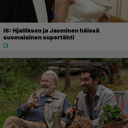
IS: Hjalliksen ja Jasminen häissä
suomalainen supertähti