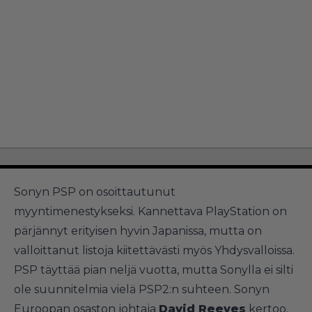
Sonyn PSP on osoittautunut
myyntimenestykseksi. Kannettava PlayStation on
pärjännyt erityisen hyvin Japanissa, mutta on
valloittanut listoja kiitettävästi myös Yhdysvalloissa.
PSP täyttää pian neljä vuotta, mutta Sonylla ei silti
ole suunnitelmia vielä PSP2:n suhteen. Sonyn
Euroopan osaston johtaja
David Reeves
kertoo,