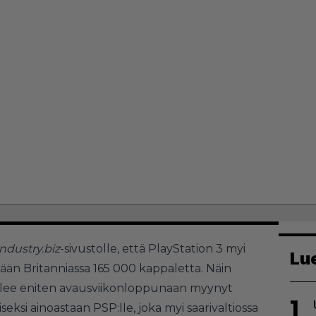
dustry.biz
-sivustolle, että PlayStation 3 myi
Lu
ään Britanniassa 165 000 kappaletta. Näin
lee eniten avausviikonloppunaan myynyt
1
iseksi ainoastaan PSP:lle, joka myi saarivaltiossa