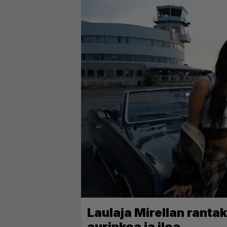
Laulaja Mirellan ranta
aurinkoa ja iloa