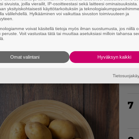
i sivuista, joilla vierailit, IP-osoitteestasi sekä laitteesi ominaisuuksista
an yksityiskohtaisesti käyttötarkoituksiin ja teknologiakumppaneihimm
la välilehdellä. Hylkääminen voi vaikuttaa sivuston toimivuuteen ja
yyteen.
knologiamme voivat käsitellä tietoja myös ilman suostumusta, jos niillä o
5
u peruste. Voit vastustaa tätä tai muuttaa asetuksiasi milloin tahansa se
lä.
Omat valintani
Hyväksyn kaikki
6
Tietosuojak
7