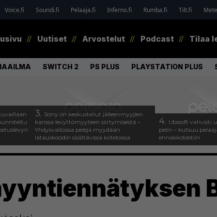
Voice.fi
Soundi.fi
Pelaaja.fi
Inferno.fi
Rumba.fi
Tilt.fi
Metel
tusivu
Uutiset
Arvostelut
Podcast
Tilaa l
MAAILMA
SWITCH 2
PS PLUS
PLAYSTATION PLUS
3.
uvaillaan
Sony on keskustellut jälleenmyyjien
4.
uunniteltu
kanssa levyttömyyteen siirtymisestä –
Ubisoft vahvisti
ketuslevyn
Yhdysvalloissa pelejä myydään
pelin – kutsuu pela
latauskoodin sisältävissä koteloissa
ennakkotestiin
myyntiennätyksen B