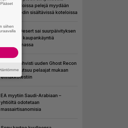
. Pääset
Yhdysvalloissa pelejä myydään
e
latauskoodin sisältävissä koteloissa
n siihen
Crimson Desert sai suurpäivityksen
uraavalla
– uudistaa kaupankäyntiä
pelimaailmassa
Ubisoft vahvisti uuden Ghost Recon
-pelin – kutsuu pelaajat mukaan
äytäntömme
ennakkotestiin
EA myytiin Saudi-Arabiaan –
yhtiöltä odotetaan
massairtisanomisia
Sony kertoo kuulleensa