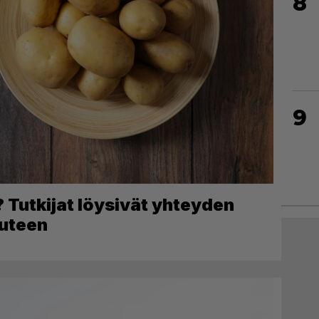
8
9
 Tutkijat löysivät yhteyden
uteen