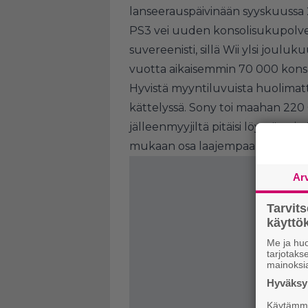
lanseerauspäivinään syyskuussa
PS3 vei uuden konsolisukupolve
suvereenisti, sillä Wii ylsi jou
vuotta aikaisemmin 70 000 konso
Hyvistä myyntiluvuista huolimatt
kättelyssä. Sony toi maahan 220 0
jälleenmyyjiltä pitäisi löytyä n
mukaan osa laajempaa myyntistr
Ar
Tarvit
käytt
Me ja huo
tarjotak
mainoksi
Hyväksym
Käytämme 