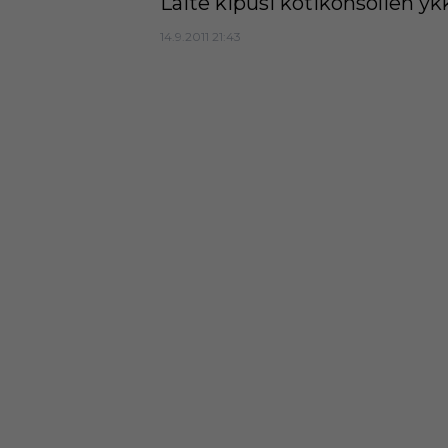
Laite kipusi kotikonsolien yk
14.9.2011 21:43