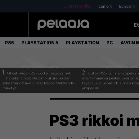
Como.fi
Episodi.fi
E
PS5
PLAYSTATION 5
PLAYSTATION
PC
AVOIN 
1.
2.
Ghost Recon 25 vuotta: nappaa nyt
Uutta PS5-pulmahyppelyä k
ilmaiseksi Ghost Recon: Future Soldier
ensimmäiseksi peliksi, joka on s
sekä merkittävä Ghost Recon Wildlands -
täysin DualSense-ohjaimen kos
päivitys
ympärille
PS3 rikkoi 