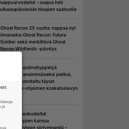
huippuarvostelut – saapui heti
julkaisupäivänään tilaajien saataville
Ghost Recon 25 vuotta: nappaa nyt
ilmaiseksi Ghost Recon: Future
Soldier sekä merkittävä Ghost
Recon Wildlands -päivitys
Uutta PS5-pulmahyppelyä
kuvaillaan ensimmäiseksi peliksi,
joka on suunniteltu täysin
sen
DualSense-ohjaimen kosketuslevyn
ympärille
tietoja
 ja
Sony on keskustellut
jälleenmyyjien kanssa
levyttömyyteen siirtymisestä –
toja