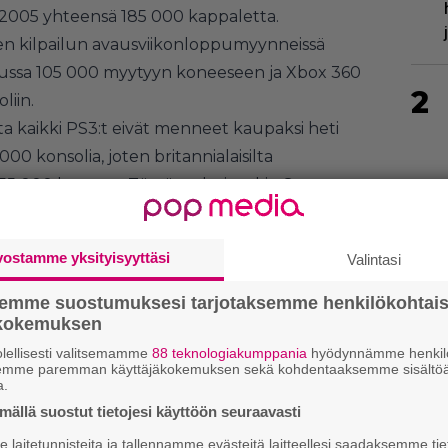
 2005 yhteensä 185 000 kappaletta.
n kilpailun avausviikonloppumyynneissä
lukuussa 105 000 myytyyn koneeseen ja Xbox 360
2
liin.
a kaikki PS3:t eivät menneet kaupaksi heti
00 konsolia, joten britannialaisilta
oin 55 000 konetta. Tämä on kuitenkin Sonyn
ategiaa.
3
vostamme yksityisyyttäsi
Valintasi
semme suostumuksesi tarjotaksemme henkilökohtai
ökokemuksen
lellisesti valitsemamme
88 teknologiakumppania
hyödynnämme henkilö
semme paremman käyttäjäkokemuksen sekä kohdentaaksemme sisältöä
a.
4
ällä suostut tietojesi käyttöön seuraavasti
laitetunnisteita ja tallennamme evästeitä laitteellesi saadaksemme tie