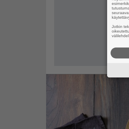
esimerkiks
tutustuma
seuraaval
käytettäv
Jotkin te
oikeutett
välilehdel