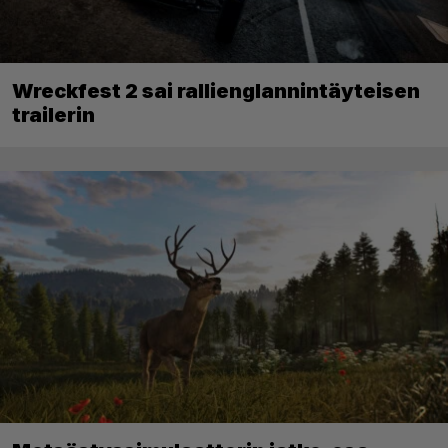
Wreckfest 2 sai rallienglannintäyteisen
trailerin