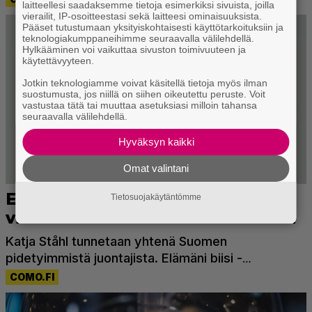
laitteellesi saadaksemme tietoja esimerkiksi sivuista, joilla
vierailit, IP-osoitteestasi sekä laitteesi ominaisuuksista.
Pääset tutustumaan yksityiskohtaisesti käyttötarkoituksiin ja
teknologiakumppaneihimme seuraavalla välilehdellä.
Hylkääminen voi vaikuttaa sivuston toimivuuteen ja
käytettävyyteen.
Jotkin teknologiamme voivat käsitellä tietoja myös ilman
suostumusta, jos niillä on siihen oikeutettu peruste. Voit
vastustaa tätä tai muuttaa asetuksiasi milloin tahansa
seuraavalla välilehdellä.
Hyväksyn kaikki
Omat valintani
Tietosuojakäytäntömme