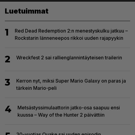
Luetuimmat
1
Red Dead Redemption 2:n menestyskulku jatkuu –
Rockstarin länneneepos rikkoi uuden rajapyykin
2
Wreckfest 2 sai rallienglannintäyteisen trailerin
3
Kerron nyt, miksi Super Mario Galaxy on paras ja
tärkein Mario-peli
4
Metsästyssimulaattorin jatko-osa saapuu ensi
kuussa – Way of the Hunter 2 päivättiin
30-vuotias Quake sai uuden episodin