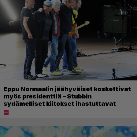
Eppu Normaalin jäähyväiset koskettivat
myös presidenttiä – Stubbin
sydämelliset kiitokset ihastuttavat