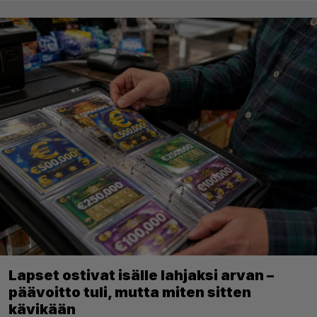
Lapset ostivat isälle lahjaksi arvan –
päävoitto tuli, mutta miten sitten
kävikään