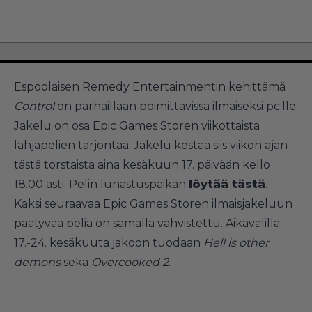
Espoolaisen Remedy Entertainmentin kehittämä
Control
on parhaillaan poimittavissa ilmaiseksi pc:lle.
Jakelu on osa Epic Games Storen viikottaista
lahjapelien tarjontaa. Jakelu kestää siis viikon ajan
tästä torstaista aina kesäkuun 17. päivään kello
18.00 asti. Pelin lunastuspaikan
löytää tästä
.
Kaksi seuraavaa Epic Games Storen ilmaisjakeluun
päätyvää peliä on samalla vahvistettu. Aikavälillä
17.-24. kesäkuuta jakoon tuodaan
Hell is other
demons
sekä
Overcooked 2
.