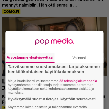
Arvostamme yksityisyyttäsi
Valintasi
Tarvitsemme suostumuksesi tarjotaksemme
henkilökohtaisen käyttökokemuksen
Me ja huolellisesti valitsemamme
88 teknologiakumppania
hyödynnämme henkilötietoja tarjotaksemme paremman
käyttäjäkokemuksen sekä kohdentaaksemme sisältöä ja
mainoksia.
Hyväksymällä suostut tietojesi käyttöön seuraavasti
Käytämme laitetunnisteita ja tallennamme evästeitä