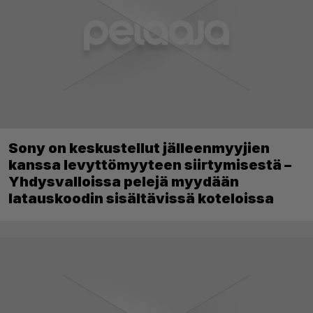
Sony on keskustellut jälleenmyyjien
kanssa levyttömyyteen siirtymisestä –
Yhdysvalloissa pelejä myydään
latauskoodin sisältävissä koteloissa