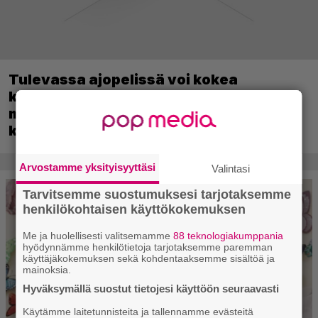
Tulevassa ajopelissä voi kokea
kyytipalveluyrittäjän arjen – jokaisella
matkustajalla on oma hulvaton,
koskettava tai outo tarinansa
Arvostamme yksityisyyttäsi
Valintasi
Tarvitsemme suostumuksesi tarjotaksemme
henkilökohtaisen käyttökokemuksen
Me ja huolellisesti valitsemamme
88 teknologiakumppania
hyödynnämme henkilötietoja tarjotaksemme paremman
käyttäjäkokemuksen sekä kohdentaaksemme sisältöä ja
mainoksia.
Hyväksymällä suostut tietojesi käyttöön seuraavasti
Käytämme laitetunnisteita ja tallennamme evästeitä