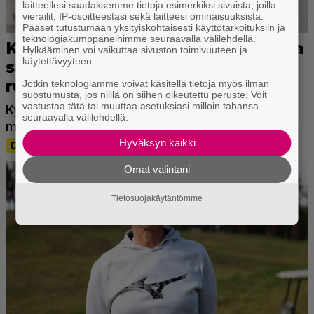
laitteellesi saadaksemme tietoja esimerkiksi sivuista, joilla
vierailit, IP-osoitteestasi sekä laitteesi ominaisuuksista.
Pääset tutustumaan yksityiskohtaisesti käyttötarkoituksiin ja
teknologiakumppaneihimme seuraavalla välilehdellä.
Hylkääminen voi vaikuttaa sivuston toimivuuteen ja
käytettävyyteen.
Jotkin teknologiamme voivat käsitellä tietoja myös ilman
suostumusta, jos niillä on siihen oikeutettu peruste. Voit
vastustaa tätä tai muuttaa asetuksiasi milloin tahansa
seuraavalla välilehdellä.
Hyväksyn kaikki
Omat valintani
Tietosuojakäytäntömme