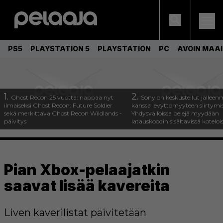
PS5
PLAYSTATION 5
PLAYSTATION
PC
AVOIN MAA
1.
2.
Ghost Recon 25 vuotta: nappaa nyt
Sony on keskustellut jälleen
ilmaiseksi Ghost Recon: Future Soldier
kanssa levyttömyyteen siirtymis
sekä merkittävä Ghost Recon Wildlands -
Yhdysvalloissa pelejä myydään
päivitys
latauskoodin sisältävissä koteloi
Pian Xbox-pelaajatkin
saavat lisää kavereita
Liven kaverilistat päivitetään