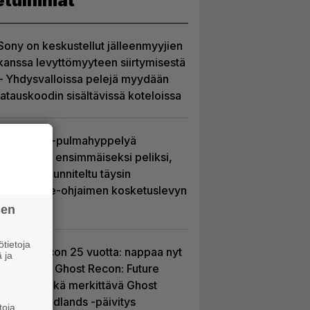
etuimmat
Sony on keskustellut jälleenmyyjien
kanssa levyttömyyteen siirtymisestä
– Yhdysvalloissa pelejä myydään
latauskoodin sisältävissä koteloissa
Uutta PS5-pulmahyppelyä
kuvaillaan ensimmäiseksi peliksi,
joka on suunniteltu täysin
DualSense-ohjaimen kosketuslevyn
ympärille
sen
tietoja
Ghost Recon 25 vuotta: nappaa nyt
 ja
ilmaiseksi Ghost Recon: Future
Soldier sekä merkittävä Ghost
Recon Wildlands -päivitys
toja