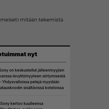
 ilmeiseti mitään tekemistä
etuimmat nyt
Sony on keskustellut jälleenmyyjien
kanssa levyttömyyteen siirtymisestä
– Yhdysvalloissa pelejä myydään
latauskoodin sisältävissä koteloissa
Sony kertoo kuulleensa