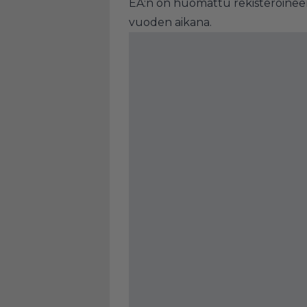
EA:n on huomattu rekisteröine
vuoden aikana.