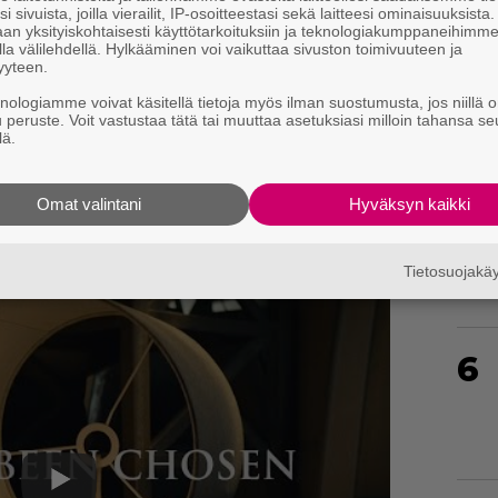
i sivuista, joilla vierailit, IP-osoitteestasi sekä laitteesi ominaisuuksista
an yksityiskohtaisesti käyttötarkoituksiin ja teknologiakumppaneihimm
la välilehdellä. Hylkääminen voi vaikuttaa sivuston toimivuuteen ja
4
yyteen.
knologiamme voivat käsitellä tietoja myös ilman suostumusta, jos niillä o
u peruste. Voit vastustaa tätä tai muuttaa asetuksiasi milloin tahansa se
lä.
Omat valintani
Hyväksyn kaikki
5
Tietosuojak
6