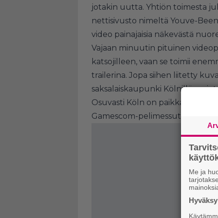
jotakin uutta. Yhtiön toimesta ju
nettisivusto nimeltä
Youve-Been
video painajaisia näkevästä nuor
Vajaan minuutin pituinen videopätk
katsojilleen, vaan se toimii en
trailerina. Jopa siihen liitetty ku
saksalaiskaupunki Kölnillä on jo
Osuvasti Köln on paikka, jossa e
Gamescom-pelimessut.
Ar
Tarvit
käytt
Me ja huo
tarjotak
mainoksi
Hyväksym
Käytämme 