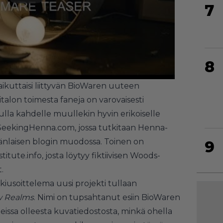
7
8
 vaikuttaisi liittyvän BioWaren uuteen
litalon toimesta faneja on varovaisesti
ulla kahdelle muullekin hyvin erikoiselle
SeekingHenna.com
, jossa tutkitaan Henna-
änlaisen blogin muodossa. Toinen on
9
itute.info
, josta löytyy fiktiivisen Woods-
.
kiusoittelema uusi projekti tullaan
 Realms
. Nimi on tupsahtanut esiin BioWaren
eissa olleesta kuvatiedostosta, minkä ohella