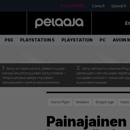
Como.fi
Episodi.fi
E
PS5
PLAYSTATION 5
PLAYSTATION
PC
AVOIN 
1.
2.
Sony on keskustellut jälleenmyyjien
Sony kertoo kuulleensa Play
kanssa levyttömyyteen siirtymisestä –
pelilevyjen valmistuksen lopett
Yhdysvalloissa pelejä myydään
nousseen kritiikin – aikoo silti p
latauskoodin sisältävissä koteloissa
suunnitelmassaan
Aaron Flyyn
bioware
dragon age
mass 
Painajainen