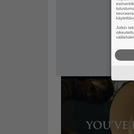
esimerkiks
tutustuma
seuraaval
käytettäv
Jotkin te
oikeutett
välilehdel