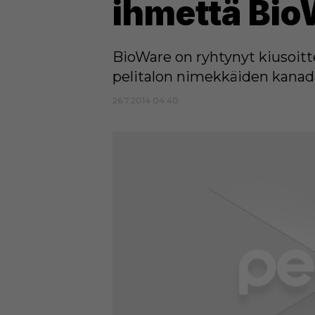
ihmettä Bio
BioWare on ryhtynyt kiusoitte
pelitalon nimekkäiden kanada
26.7.2014 04:40