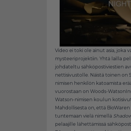
Video ei toki ole ainut asia, joka
mysteeriprojektiin. Yhtä lailla pe
johdateltu sähköpostiviestien av
nettisivustolle. Näistä toinen on
nimisen henkilön katoamista erä
vuorostaan on
Woods-WatsonInst
Watson-nimisen koulun kotisivut
Mahdollisesta on, että BioWaren 
tuntemaan vielä nimellä
Shadow
pelaajille lähettämissä sähköpost