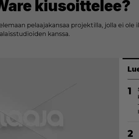
Ware kiusoittelee?
lemaan pelaajakansaa projektilla, jolla ei ole
laisstudioiden kanssa.
Lu
1
2