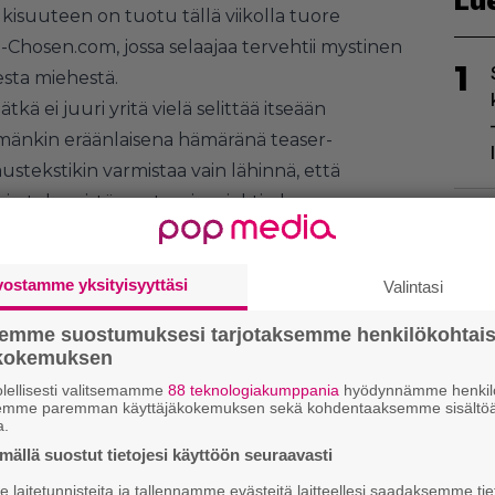
Lu
lkisuuteen on tuotu tällä viikolla tuore
-Chosen.com
, jossa selaajaa tervehtii mystinen
1
esta miehestä.
ä ei juuri yritä vielä selittää itseään
emmänkin eräänlaisena hämäränä teaser-
vaustekstikin varmistaa vain lähinnä, että
tain tekemistä mysteeriprojektin kanssa.
2
lokuussa järjestetään tänäkin vuonna
vostamme yksityisyyttäsi
Valintasi
semme suostumuksesi tarjotaksemme henkilökohtai
ökokemuksen
lellisesti valitsemamme
88 teknologiakumppania
hyödynnämme henkilö
3
semme paremman käyttäjäkokemuksen sekä kohdentaaksemme sisältöä
a.
ällä suostut tietojesi käyttöön seuraavasti
laitetunnisteita ja tallennamme evästeitä laitteellesi saadaksemme tie