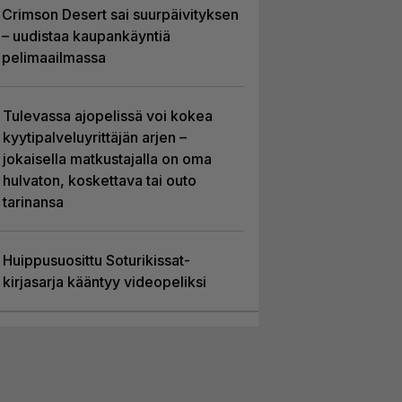
Crimson Desert sai suurpäivityksen
– uudistaa kaupankäyntiä
pelimaailmassa
Tulevassa ajopelissä voi kokea
kyytipalveluyrittäjän arjen –
jokaisella matkustajalla on oma
hulvaton, koskettava tai outo
tarinansa
Huippusuosittu Soturikissat-
kirjasarja kääntyy videopeliksi