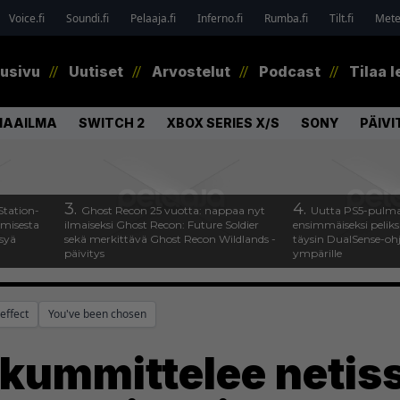
Voice.fi
Soundi.fi
Pelaaja.fi
Inferno.fi
Rumba.fi
Tilt.fi
Metel
tusivu
Uutiset
Arvostelut
Podcast
Tilaa l
MAAILMA
SWITCH 2
XBOX SERIES X/S
SONY
PÄIVI
3.
4.
Station-
Ghost Recon 25 vuotta: nappaa nyt
Uutta PS5-pulma
amisesta
ilmaiseksi Ghost Recon: Future Soldier
ensimmäiseksi peliksi
ysyä
sekä merkittävä Ghost Recon Wildlands -
täysin DualSense-oh
päivitys
ympärille
effect
You've been chosen
 kummittelee netiss