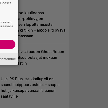
. Pääset
e
Sony kertoo kuulleensa
PlayStation-pelilevyjen
n siihen
valmistuksen lopettamisesta
uraavalla
nousseen kritiikin – aikoo silti pysyä
suunnitelmassaan
Ubisoft vahvisti uuden Ghost Recon
-pelin – kutsuu pelaajat mukaan
äytäntömme
ennakkotestiin
Uusi PS Plus -seikkailupeli on
saanut huippuarvostelut – saapui
heti julkaisupäivänään tilaajien
saataville