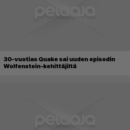
30-vuotias Quake sai uuden episodin
Wolfenstein-kehittäjiltä