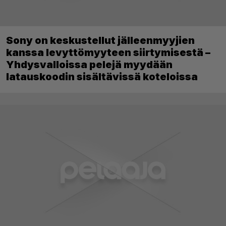
Sony on keskustellut jälleenmyyjien
kanssa levyttömyyteen siirtymisestä –
Yhdysvalloissa pelejä myydään
latauskoodin sisältävissä koteloissa