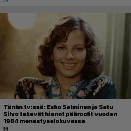
Tänän tv:ssä: Esko Salminen ja Satu
Silvo tekevät hienot pääroolit vuoden
1984 menestyselokuvassa