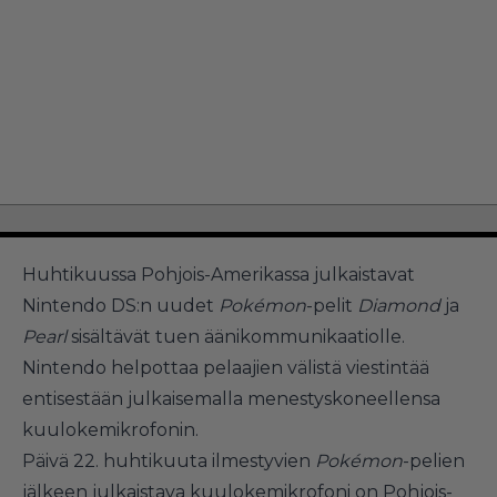
Huhtikuussa Pohjois-Amerikassa julkaistavat
Nintendo DS:n uudet
Pokémon
-pelit
Diamond
ja
Pearl
sisältävät tuen äänikommunikaatiolle.
Nintendo helpottaa pelaajien välistä viestintää
entisestään julkaisemalla menestyskoneellensa
kuulokemikrofonin.
Päivä 22. huhtikuuta ilmestyvien
Pokémon
-pelien
jälkeen julkaistava kuulokemikrofoni on Pohjois-