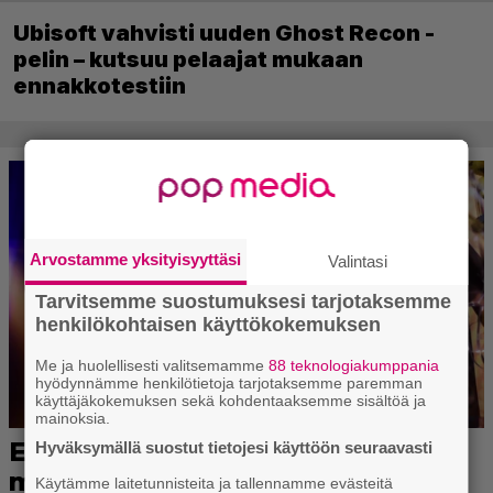
Ubisoft vahvisti uuden Ghost Recon -
pelin – kutsuu pelaajat mukaan
ennakkotestiin
Arvostamme yksityisyyttäsi
Valintasi
Tarvitsemme suostumuksesi tarjotaksemme
henkilökohtaisen käyttökokemuksen
Me ja huolellisesti valitsemamme
88 teknologiakumppania
hyödynnämme henkilötietoja tarjotaksemme paremman
käyttäjäkokemuksen sekä kohdentaaksemme sisältöä ja
mainoksia.
Hyväksymällä suostut tietojesi käyttöön seuraavasti
Käytämme laitetunnisteita ja tallennamme evästeitä