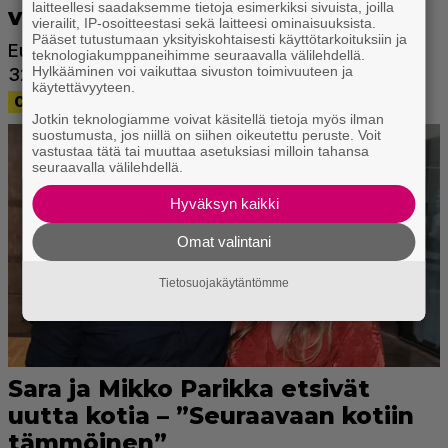
laitteellesi saadaksemme tietoja esimerkiksi sivuista, joilla
vierailit, IP-osoitteestasi sekä laitteesi ominaisuuksista.
Pääset tutustumaan yksityiskohtaisesti käyttötarkoituksiin ja
teknologiakumppaneihimme seuraavalla välilehdellä.
Hylkääminen voi vaikuttaa sivuston toimivuuteen ja
käytettävyyteen.
Jotkin teknologiamme voivat käsitellä tietoja myös ilman
suostumusta, jos niillä on siihen oikeutettu peruste. Voit
vastustaa tätä tai muuttaa asetuksiasi milloin tahansa
seuraavalla välilehdellä.
Hyväksyn kaikki
Omat valintani
Tietosuojakäytäntömme