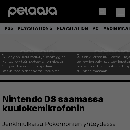
PS5
PLAYSTATION 5
PLAYSTATION
PC
AVOIN MAA
1.
2.
Sony on keskustellut jälleenmyyjien
Sony kertoo kuulleensa Play
kanssa levyttömyyteen siirtymisestä –
pelilevyjen valmistuksen lopett
Yhdysvalloissa pelejä myydään
nousseen kritiikin – aikoo silti p
latauskoodin sisältävissä koteloissa
suunnitelmassaan
Nintendo DS saamassa
kuulokemikrofonin
Jenkkijulkaisu Pokémonien yhteydessä