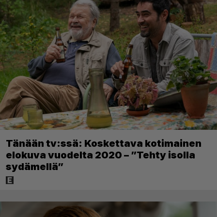
Tänään tv:ssä: Koskettava kotimainen
elokuva vuodelta 2020 – ”Tehty isolla
sydämellä”