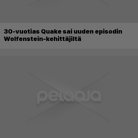
30-vuotias Quake sai uuden episodin
Wolfenstein-kehittäjiltä