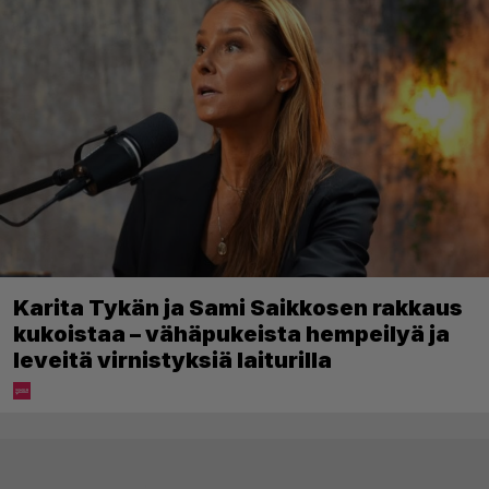
Karita Tykän ja Sami Saikkosen rakkaus
kukoistaa – vähäpukeista hempeilyä ja
leveitä virnistyksiä laiturilla