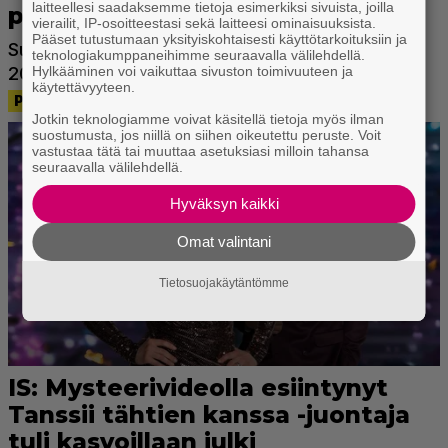
laitteellesi saadaksemme tietoja esimerkiksi sivuista, joilla
vierailit, IP-osoitteestasi sekä laitteesi ominaisuuksista.
Pääset tutustumaan yksityiskohtaisesti käyttötarkoituksiin ja
teknologiakumppaneihimme seuraavalla välilehdellä.
Hylkääminen voi vaikuttaa sivuston toimivuuteen ja
käytettävyyteen.
Jotkin teknologiamme voivat käsitellä tietoja myös ilman
suostumusta, jos niillä on siihen oikeutettu peruste. Voit
vastustaa tätä tai muuttaa asetuksiasi milloin tahansa
seuraavalla välilehdellä.
Hyväksyn kaikki
Omat valintani
Tietosuojakäytäntömme