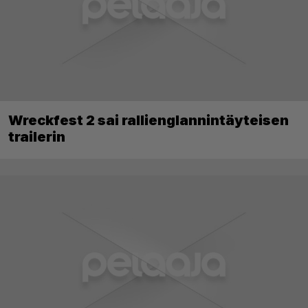
Wreckfest 2 sai rallienglannintäyteisen
trailerin