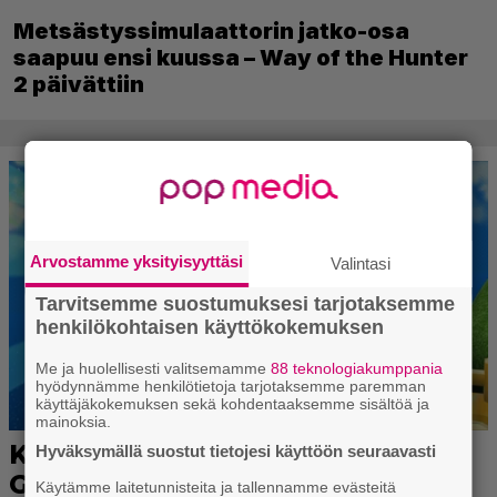
Metsästyssimulaattorin jatko-osa
saapuu ensi kuussa – Way of the Hunter
2 päivättiin
Arvostamme yksityisyyttäsi
Valintasi
Tarvitsemme suostumuksesi tarjotaksemme
henkilökohtaisen käyttökokemuksen
Me ja huolellisesti valitsemamme
88 teknologiakumppania
hyödynnämme henkilötietoja tarjotaksemme paremman
käyttäjäkokemuksen sekä kohdentaaksemme sisältöä ja
mainoksia.
Hyväksymällä suostut tietojesi käyttöön seuraavasti
Käytämme laitetunnisteita ja tallennamme evästeitä