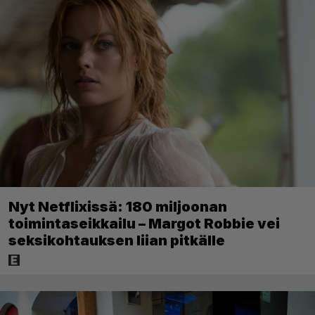
Nyt Netflixissä: 180 miljoonan
toimintaseikkailu – Margot Robbie vei
seksikohtauksen liian pitkälle