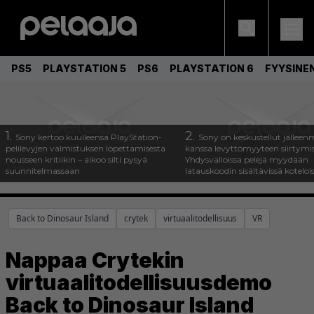
PS5
PLAYSTATION 5
PS6
PLAYSTATION 6
FYYSINE
1.
2.
Sony kertoo kuulleensa PlayStation-
Sony on keskustellut jälleen
pelilevyjen valmistuksen lopettamisesta
kanssa levyttömyyteen siirtymis
nousseen kritiikin – aikoo silti pysyä
Yhdysvalloissa pelejä myydään
suunnitelmassaan
latauskoodin sisältävissä koteloi
Back to Dinosaur Island
crytek
virtuaalitodellisuus
VR
Nappaa Crytekin
virtuaalitodellisuusdemo
Back to Dinosaur Island