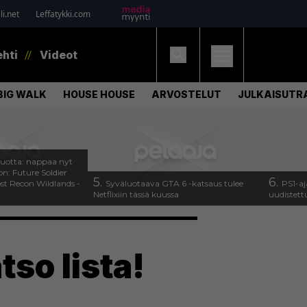
i.net
Leffatykki.com
ehti
Videot
BIG WALK
HOUSE HOUSE
ARVOSTELUT
JULKAISUTRA
uotta: nappaa nyt
on: Future Soldier
5.
6.
st Recon Wildlands -
Syväluotaava GTA 6 -katsaus tulee
PS1-aj
Netflixiin tässä kuussa
uudistett
tso lista!