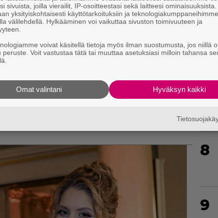
nassa
i sivuista, joilla vierailit, IP-osoitteestasi sekä laitteesi ominaisuuksista
an yksityiskohtaisesti käyttötarkoituksiin ja teknologiakumppaneihimm
a – Katso kuvat!
la välilehdellä. Hylkääminen voi vaikuttaa sivuston toimivuuteen ja
yyteen.
6
kka on parantunut – Kuvia!
knologiamme voivat käsitellä tietoja myös ilman suostumusta, jos niillä o
u peruste. Voit vastustaa tätä tai muuttaa asetuksiasi milloin tahansa se
 on parantunut – Kuvia!
lä.
n grafiikka on kehittynyt
nut vankilaan
Omat valintani
Hyväksyn kaikki
 Katso kuvat!
7
akesta vuosiin
Tietosuojak
llon uudelle asteelle
8
9