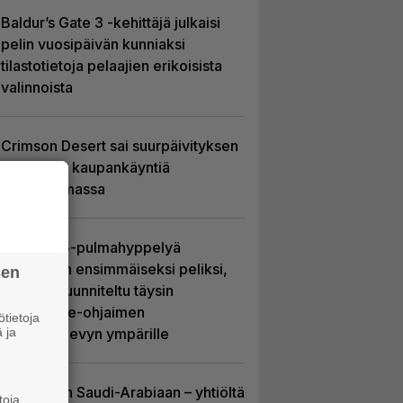
Baldur’s Gate 3 -kehittäjä julkaisi
pelin vuosipäivän kunniaksi
tilastotietoja pelaajien erikoisista
valinnoista
Crimson Desert sai suurpäivityksen
– uudistaa kaupankäyntiä
pelimaailmassa
Uutta PS5-pulmahyppelyä
kuvaillaan ensimmäiseksi peliksi,
sen
joka on suunniteltu täysin
DualSense-ohjaimen
tietoja
 ja
kosketuslevyn ympärille
EA myytiin Saudi-Arabiaan – yhtiöltä
toja