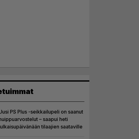
etuimmat
Uusi PS Plus -seikkailupeli on saanut
huippuarvostelut – saapui heti
julkaisupäivänään tilaajien saataville