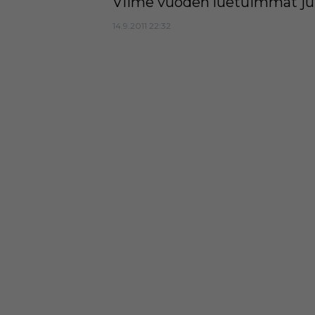
Viime vuoden luetuimmat ju
14.9.2011 22:32