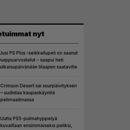
etuimmat nyt
Uusi PS Plus -seikkailupeli on saanut
huippuarvostelut – saapui heti
julkaisupäivänään tilaajien saataville
Crimson Desert sai suurpäivityksen
– uudistaa kaupankäyntiä
pelimaailmassa
Uutta PS5-pulmahyppelyä
kuvaillaan ensimmäiseksi peliksi,