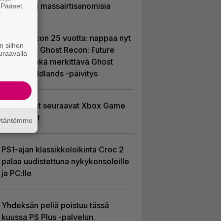
odotetaan massairtisanomisia
. Pääset
e
Ghost Recon 25 vuotta: nappaa nyt
n siihen
ilmaiseksi Ghost Recon: Future
uraavalla
Soldier sekä merkittävä Ghost
Recon Wildlands -päivitys
Tässä ovat seuraavat Xbox Game
Pass -pelit
äytäntömme
PS1-ajan klassikkoloikinta Croc 2
palaa uudistettuna nykykonsoleille
ja PC:lle
Yhdeksän peliä poistuu tässä
kuussa PS Plus -palvelun