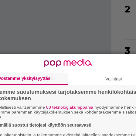
2
3
vostamme yksityisyyttäsi
Valintasi
4
semme suostumuksesi tarjotaksemme henkilökohtai
ökokemuksen
lellisesti valitsemamme
88 teknologiakumppania
hyödynnämme henkilö
semme paremman käyttäjäkokemuksen sekä kohdentaaksemme sisältöä
a.
ällä suostut tietojesi käyttöön seuraavasti
5
laitetunnisteita ja tallennamme evästeitä laitteellesi saadaksemme tie