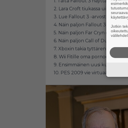
1.
Tältä Fallout 3 näyttää toimin
esimerkiks
tutustuma
2.
Lara Croft tiukassa uima-asuss
seuraaval
3.
Lue Fallout 3 -arvostelu!
käytettäv
4.
Näin paljon Fallout 3:n grafii
Jotkin te
oikeutett
5.
Näin paljon Far Cryn grafiikka
välilehdel
6.
Näin paljon Call of Duty -sarja
7.
Xboxin takia tyttärensä tappa
8.
Wii Fitille oma pornoelokuva –
9.
Ensimmäinen uusi kuva Alan W
10.
PES 2009 vie virtuaalijalkapa