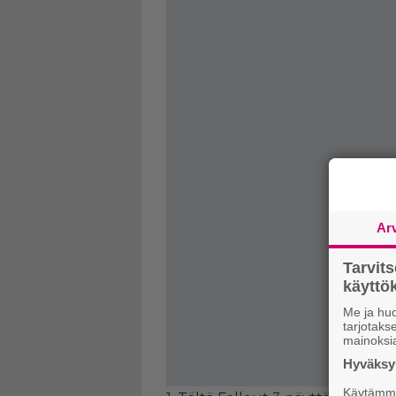
Ar
Tarvit
käytt
Me ja huo
tarjotak
mainoksi
Hyväksym
Käytämme 