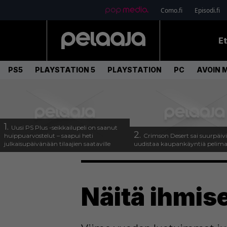
Como.fi
Episodi.fi
E
PS5
PLAYSTATION 5
PLAYSTATION
PC
AVOIN 
1.
Uusi PS Plus -seikkailupeli on saanut
2.
huippuarvostelut – saapui heti
Crimson Desert sai suurpäivi
julkaisupäivänään tilaajien saataville
uudistaa kaupankäyntiä pelim
Näitä ihmise