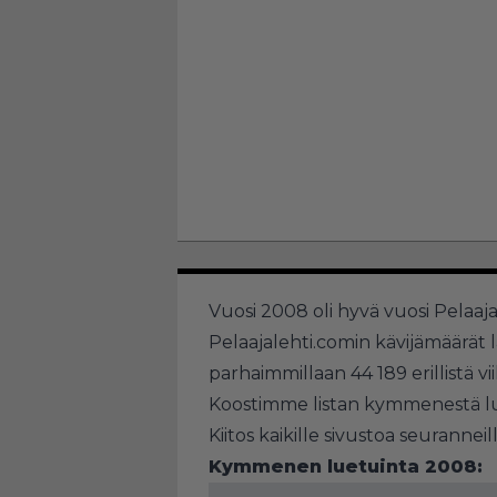
Vuosi 2008 oli hyvä vuosi Pelaaj
Pelaajalehti.comin kävijämäärät
parhaimmillaan 44 189 erillistä v
Koostimme listan kymmenestä lue
Kiitos kaikille sivustoa seuranneill
Kymmenen luetuinta 2008: