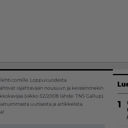
alehti.comille. Loppuvuodesta
Lu
 lähtivät räjähtävään nousuun ja keräsimmekin
iikkokävijää (viikko 52/2008 lähde:
TNS Gallup
).
1
tuimmasta uutisesta ja artikkelista.
e!