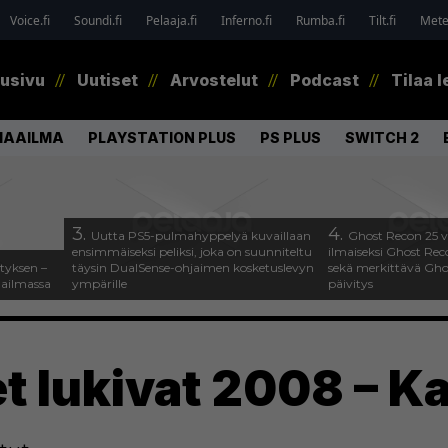
Voice.fi
Soundi.fi
Pelaaja.fi
Inferno.fi
Rumba.fi
Tilt.fi
Metel
tusivu
Uutiset
Arvostelut
Podcast
Tilaa l
MAAILMA
PLAYSTATION PLUS
PS PLUS
SWITCH 2
3.
4.
Uutta PS5-pulmahyppelyä kuvaillaan
Ghost Recon 25 v
ensimmäiseksi peliksi, joka on suunniteltu
ilmaiseksi Ghost Rec
tyksen –
täysin DualSense-ohjaimen kosketuslevyn
sekä merkittävä Gho
aailmassa
ympärille
päivitys
t lukivat 2008 – Ka