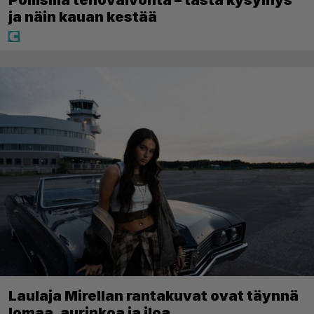
ja näin kauan kestää
Laulaja Mirellan rantakuvat ovat täynnä
lomaa, aurinkoa ja iloa