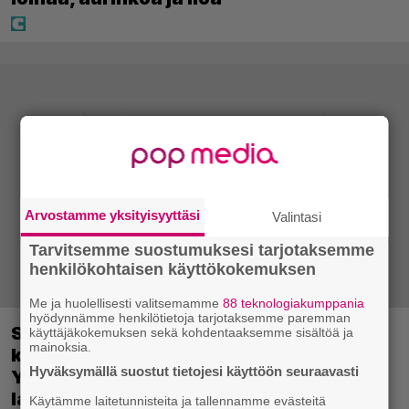
Arvostamme yksityisyyttäsi
Valintasi
Tarvitsemme suostumuksesi tarjotaksemme
henkilökohtaisen käyttökokemuksen
Me ja huolellisesti valitsemamme
88 teknologiakumppania
hyödynnämme henkilötietoja tarjotaksemme paremman
Sony on keskustellut jälleenmyyjien
käyttäjäkokemuksen sekä kohdentaaksemme sisältöä ja
mainoksia.
kanssa levyttömyyteen siirtymisestä –
Hyväksymällä suostut tietojesi käyttöön seuraavasti
Yhdysvalloissa pelejä myydään
latauskoodin sisältävissä koteloissa
Käytämme laitetunnisteita ja tallennamme evästeitä