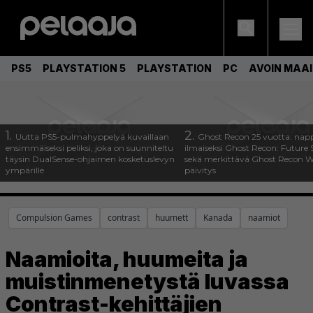
PS5
PLAYSTATION 5
PLAYSTATION
PC
AVOIN MAA
1.
2.
Uutta PS5-pulmahyppelyä kuvaillaan
Ghost Recon 25 vuotta: nap
ensimmäiseksi peliksi, joka on suunniteltu
ilmaiseksi Ghost Recon: Future S
täysin DualSense-ohjaimen kosketuslevyn
sekä merkittävä Ghost Recon Wi
ympärille
päivitys
Compulsion Games
contrast
huumett
Kanada
naamiot
Naamioita, huumeita ja
muistinmenetystä luvassa
Contrast-kehittäjien