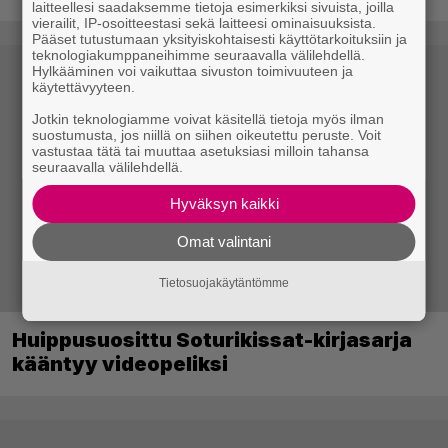
laitteellesi saadaksemme tietoja esimerkiksi sivuista, joilla
vierailit, IP-osoitteestasi sekä laitteesi ominaisuuksista.
Pääset tutustumaan yksityiskohtaisesti käyttötarkoituksiin ja
teknologiakumppaneihimme seuraavalla välilehdellä.
Hylkääminen voi vaikuttaa sivuston toimivuuteen ja
käytettävyyteen.
Jotkin teknologiamme voivat käsitellä tietoja myös ilman
suostumusta, jos niillä on siihen oikeutettu peruste. Voit
vastustaa tätä tai muuttaa asetuksiasi milloin tahansa
seuraavalla välilehdellä.
Hyväksyn kaikki
Omat valintani
Tietosuojakäytäntömme
Huippusuosittu Soturikissat-kirjasarja
kääntyy videopeliksi