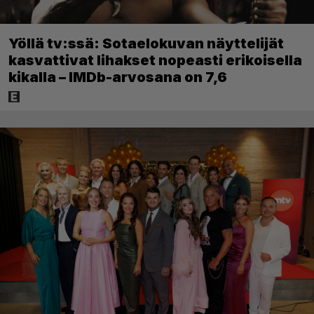
Yöllä tv:ssä: Sotaelokuvan näyttelijät
kasvattivat lihakset nopeasti erikoisella
kikalla – IMDb-arvosana on 7,6