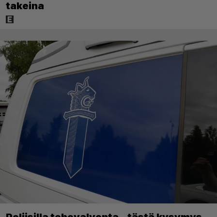
takeina
Poliisilla tehovalvonta – tästä kysymys