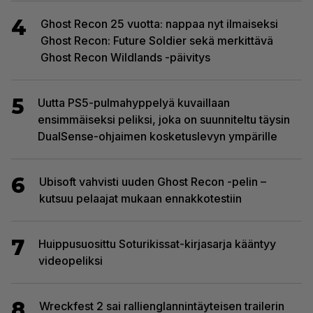
4
Ghost Recon 25 vuotta: nappaa nyt ilmaiseksi
Ghost Recon: Future Soldier sekä merkittävä
Ghost Recon Wildlands -päivitys
5
Uutta PS5-pulmahyppelyä kuvaillaan
ensimmäiseksi peliksi, joka on suunniteltu täysin
DualSense-ohjaimen kosketuslevyn ympärille
6
Ubisoft vahvisti uuden Ghost Recon -pelin –
kutsuu pelaajat mukaan ennakkotestiin
7
Huippusuosittu Soturikissat-kirjasarja kääntyy
videopeliksi
8
Wreckfest 2 sai rallienglannintäyteisen trailerin