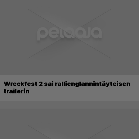
Wreckfest 2 sai rallienglannintäyteisen
trailerin