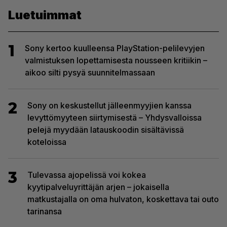
Luetuimmat
1
Sony kertoo kuulleensa PlayStation-pelilevyjen
valmistuksen lopettamisesta nousseen kritiikin –
aikoo silti pysyä suunnitelmassaan
2
Sony on keskustellut jälleenmyyjien kanssa
levyttömyyteen siirtymisestä – Yhdysvalloissa
pelejä myydään latauskoodin sisältävissä
koteloissa
3
Tulevassa ajopelissä voi kokea
kyytipalveluyrittäjän arjen – jokaisella
matkustajalla on oma hulvaton, koskettava tai outo
tarinansa