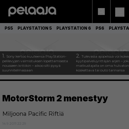
PS5
PLAYSTATION 5
PLAYSTATION 6
PS6
PLAYSTA
1.
2.
Sony kertoo kuulleensa PlayStation-
Tulevassa ajopelissä voi koke
pelilevyjen valmistuksen lopettamisesta
kyytipalveluyrittäjän arjen – joka
nousseen kritiikin – aikoo silti pysyä
matkustajalla on oma hulvaton
suunnitelmassaan
koskettava tai outo tarinansa
MotorStorm 2 menestyy
Miljoona Pacific Riftiä
14.9.2011 22:29