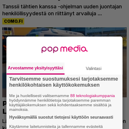
Arvostamme yksityisyyttäsi
Valintasi
Tarvitsemme suostumuksesi tarjotaksemme
henkilökohtaisen käyttökokemuksen
Me ja huolellisesti valitsemamme
88 teknologiakumppania
hyödynnämme henkilötietoja tarjotaksemme paremman
käyttäjäkokemuksen sekä kohdentaaksemme sisältöä ja
mainoksia.
Hyväksymällä suostut tietojesi käyttöön seuraavasti
Käytämme laitetunnisteita ja tallennamme evästeitä