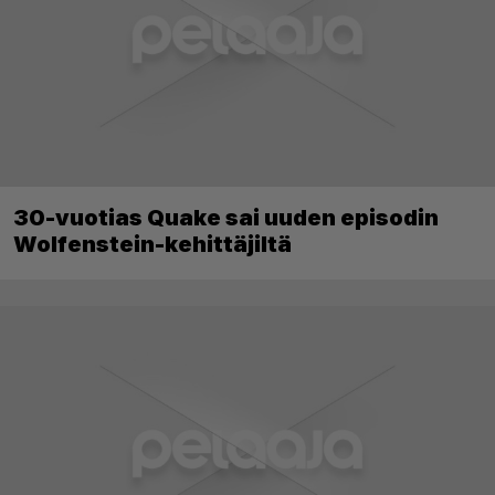
30-vuotias Quake sai uuden episodin
Wolfenstein-kehittäjiltä