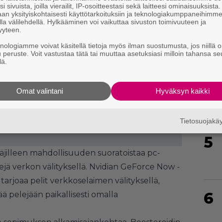
i sivuista, joilla vierailit, IP-osoitteestasi sekä laitteesi ominaisuuksista
an yksityiskohtaisesti käyttötarkoituksiin ja teknologiakumppaneihimm
la välilehdellä. Hylkääminen voi vaikuttaa sivuston toimivuuteen ja
yyteen.
knologiamme voivat käsitellä tietoja myös ilman suostumusta, jos niillä o
u peruste. Voit vastustaa tätä tai muuttaa asetuksiasi milloin tahansa se
4
lä.
Omat valintani
Hyväksyn kaikki
Tietosuojak
5
äjilleen mahdollisuuden suoratoistaa pc-
ejä verkon välityksellä. Nvidian GeForce Now -
arjoaa pelit verkkoselaimen välityksellä,
6
tää pelejään paikallisesti omalla