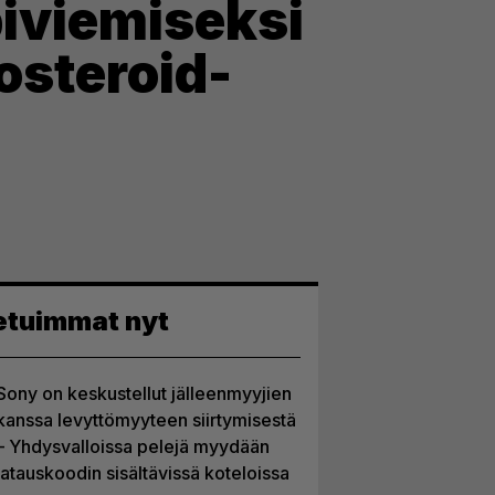
piviemiseksi
osteroid-
etuimmat nyt
Sony on keskustellut jälleenmyyjien
kanssa levyttömyyteen siirtymisestä
– Yhdysvalloissa pelejä myydään
latauskoodin sisältävissä koteloissa