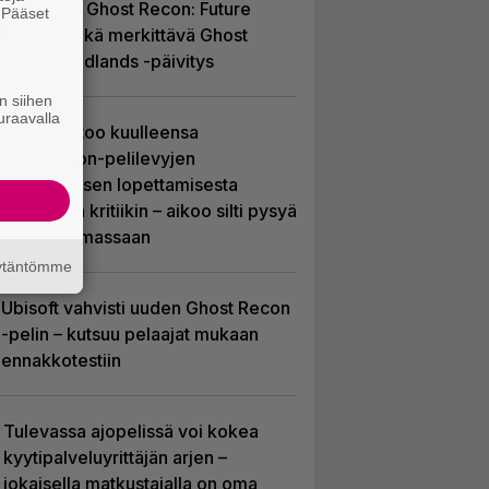
ilmaiseksi Ghost Recon: Future
. Pääset
e
Soldier sekä merkittävä Ghost
Recon Wildlands -päivitys
n siihen
uraavalla
Sony kertoo kuulleensa
PlayStation-pelilevyjen
valmistuksen lopettamisesta
nousseen kritiikin – aikoo silti pysyä
suunnitelmassaan
äytäntömme
Ubisoft vahvisti uuden Ghost Recon
-pelin – kutsuu pelaajat mukaan
ennakkotestiin
Tulevassa ajopelissä voi kokea
kyytipalveluyrittäjän arjen –
jokaisella matkustajalla on oma