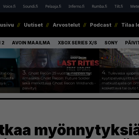
Voice.fi
Soundi.fi
Pelaaja.fi
Inferno.fi
Rumba.fi
Tilt.fi
Metel
tusivu
Uutiset
Arvostelut
Podcast
Tilaa l
 2
AVOIN MAAILMA
XBOX SERIES X/S
SONY
PÄIVI
3.
4.
Station-
Ghost Recon 25 vuotta: nappaa nyt
Tulevassa ajopeli
amisesta
ilmaiseksi Ghost Recon: Future Soldier
kyytipalveluyrittäjän 
ysyä
sekä merkittävä Ghost Recon Wildlands -
matkustajalla on om
päivitys
koskettava tai outo 
atkaa myönnytyksi