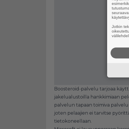
esimerkiks
tutustuma
seuraaval
käytettäv
Jotkin te
oikeutett
välilehdel
Boosteroid-palvelu tarjoaa käytt
jakelualustoilla hankkimiaan pel
palvelun tapaan toimiva palvelu t
joten pelaajien ei tarvitse pyörit
tietokoneellaan.