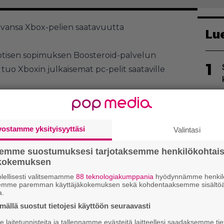
tavansa Xbox-pelien saatavuutta
Lu
tisen sopimuksen Boosteroid-palvelun
1
uo Xboxin julkaisemat pc-pelit saataville
ös Activision Blizzard -pelit, mikäli
kauppa menee läpi. Näin ollen esimerkiksi
 Duty
-pelisarjan pelit olisivat pelattavissa
vostamme yksityisyyttäsi
Valintasi
2
din kautta.
semme suostumuksesi tarjotaksemme henkilökohtai
ökokemuksen
lellisesti valitsemamme
88 teknologiakumppania
hyödynnämme henkilö
semme paremman käyttäjäkokemuksen sekä kohdentaaksemme sisältöä
a.
ällä suostut tietojesi käyttöön seuraavasti
3
laitetunnisteita ja tallennamme evästeitä laitteellesi saadaksemme tie