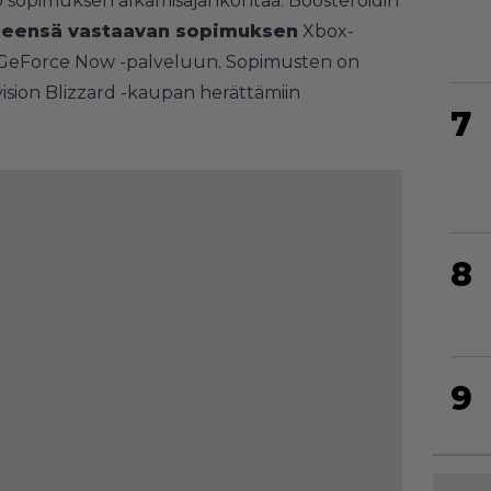
o sopimuksen alkamisajankohtaa. Boosteroidin
eensä vastaavan sopimuksen
Xbox-
 GeForce Now -palveluun. Sopimusten on
ision Blizzard -kaupan herättämiin
7
8
9