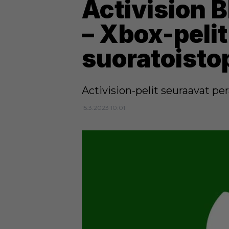
Activision 
– Xbox-peli
suoratoisto
Activision-pelit seuraavat pe
15.3.2023 10:01