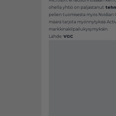
Microsoft ei lausunnossaan kerr
ohella yhtiö on paljastanut
tehn
pelien tuomisesta myös Nvidian
määrä tarjota myönnytyksiä Activ
markkinakilpailukysymyksiin.
Lähde:
VGC