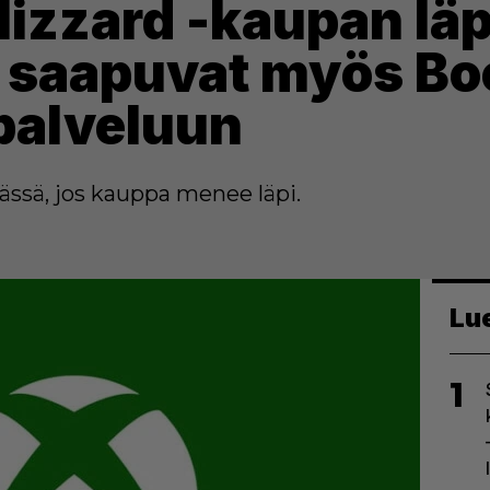
Blizzard -kaupan lä
t saapuvat myös Bo
palveluun
rässä, jos kauppa menee läpi.
Lu
1