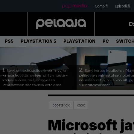
Como.fi
Episodi.fi
E
PS5
PLAYSTATION 5
PLAYSTATION
PC
SWITCH
1.
2.
Sony on keskustellut jälleenmyyjien
Sony kertoo kuulleensa Play
kanssa levyttömyyteen siirtymisestä –
pelilevyjen valmistuksen lopett
Yhdysvalloissa pelejä myydään
nousseen kritiikin – aikoo silti p
latauskoodin sisältävissä koteloissa
suunnitelmassaan
boosteroid
xbox
Microsoft j