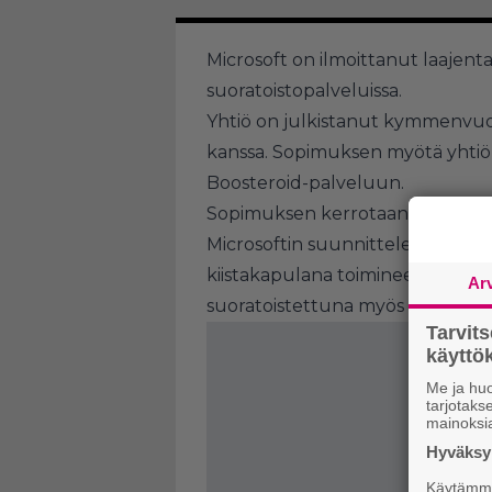
Microsoft on ilmoittanut laajen
suoratoistopalveluissa.
Yhtiö on julkistanut kymmenvuo
kanssa. Sopimuksen myötä yhtiö t
Boosteroid-palveluun.
Sopimuksen kerrotaan kattavan my
Microsoftin suunnittelema yritys
kiistakapulana toimineen
Call of
Ar
suoratoistettuna myös Boosteroi
Tarvit
käytt
Me ja huo
tarjotak
mainoksi
Hyväksym
Käytämme 