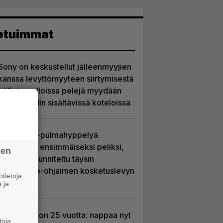
etuimmat
Sony on keskustellut jälleenmyyjien
kanssa levyttömyyteen siirtymisestä
– Yhdysvalloissa pelejä myydään
latauskoodin sisältävissä koteloissa
Uutta PS5-pulmahyppelyä
kuvaillaan ensimmäiseksi peliksi,
sen
joka on suunniteltu täysin
DualSense-ohjaimen kosketuslevyn
tietoja
ympärille
 ja
Ghost Recon 25 vuotta: nappaa nyt
toja