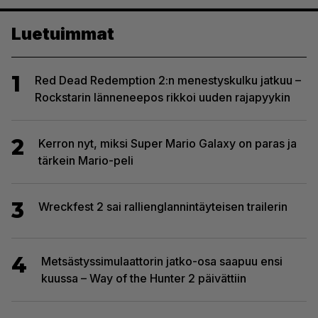
Luetuimmat
1
Red Dead Redemption 2:n menestyskulku jatkuu –
Rockstarin länneneepos rikkoi uuden rajapyykin
2
Kerron nyt, miksi Super Mario Galaxy on paras ja
tärkein Mario-peli
3
Wreckfest 2 sai rallienglannintäyteisen trailerin
4
Metsästyssimulaattorin jatko-osa saapuu ensi
kuussa – Way of the Hunter 2 päivättiin