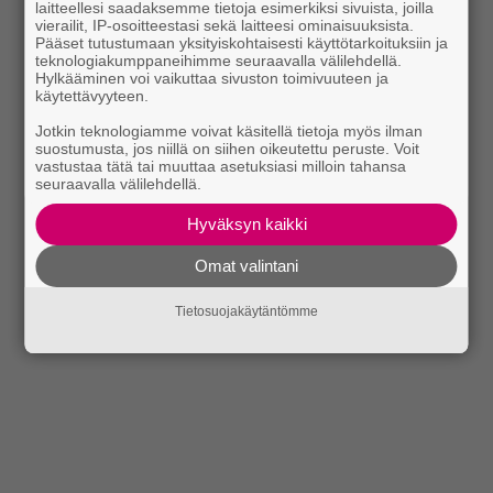
laitteellesi saadaksemme tietoja esimerkiksi sivuista, joilla
vierailit, IP-osoitteestasi sekä laitteesi ominaisuuksista.
Pääset tutustumaan yksityiskohtaisesti käyttötarkoituksiin ja
teknologiakumppaneihimme seuraavalla välilehdellä.
Hylkääminen voi vaikuttaa sivuston toimivuuteen ja
käytettävyyteen.
Jotkin teknologiamme voivat käsitellä tietoja myös ilman
suostumusta, jos niillä on siihen oikeutettu peruste. Voit
vastustaa tätä tai muuttaa asetuksiasi milloin tahansa
seuraavalla välilehdellä.
Hyväksyn kaikki
Omat valintani
Tietosuojakäytäntömme