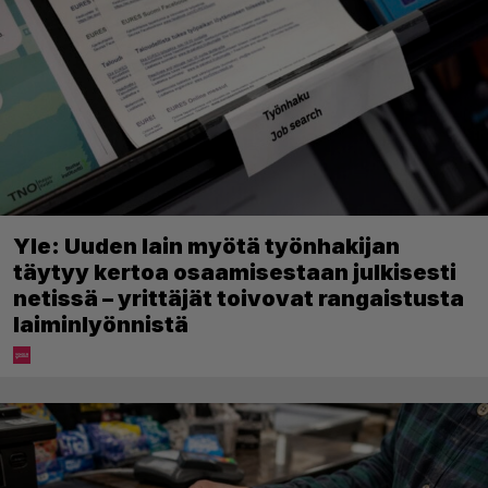
Yle: Uuden lain myötä työnhakijan
täytyy kertoa osaamisestaan julkisesti
netissä – yrittäjät toivovat rangaistusta
laiminlyönnistä