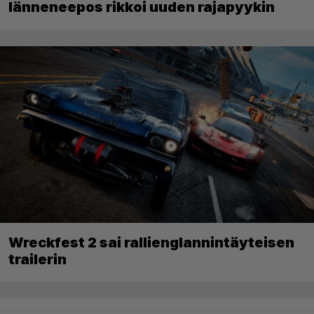
länneneepos rikkoi uuden rajapyykin
Wreckfest 2 sai rallienglannintäyteisen
trailerin