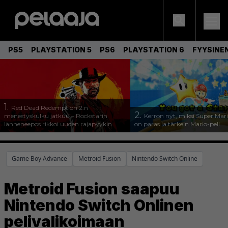
PS5
PLAYSTATION 5
PS6
PLAYSTATION 6
FYYSINE
1.
Red Dead Redemption 2:n
2.
menestyskulku jatkuu – Rockstarin
Kerron nyt, miksi Super Mar
länneneepos rikkoi uuden rajapyykin
on paras ja tärkein Mario-peli
Game Boy Advance
Metroid Fusion
Nintendo Switch Online
Metroid Fusion saapuu
Nintendo Switch Onlinen
pelivalikoimaan