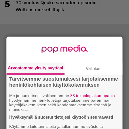
5
30-vuotias Quake sai uuden episodin
Wolfenstein-kehittäjiltä
Arvostamme yksityisyyttäsi
Valintasi
Tarvitsemme suostumuksesi tarjotaksemme
henkilökohtaisen käyttökokemuksen
Me ja huolellisesti valitsemamme
88 teknologiakumppania
hyödynnämme henkilötietoja tarjotaksemme paremman
käyttäjäkokemuksen sekä kohdentaaksemme sisältöä ja
mainoksia.
Hyväksymällä suostut tietojesi käyttöön seuraavasti
Käytämme laitetunnisteita ja tallennamme evästeitä