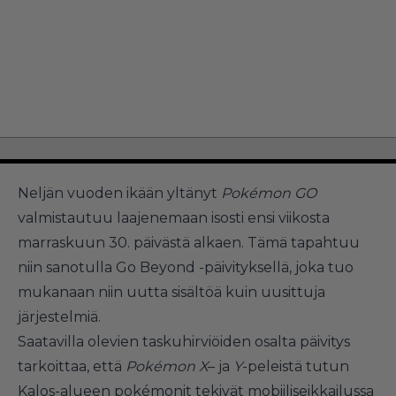
Neljän vuoden ikään yltänyt
Pokémon GO
valmistautuu laajenemaan isosti ensi viikosta
marraskuun 30. päivästä alkaen. Tämä tapahtuu
niin sanotulla Go Beyond -päivityksellä, joka tuo
mukanaan niin uutta sisältöä kuin uusittuja
järjestelmiä.
Saatavilla olevien taskuhirviöiden osalta päivitys
tarkoittaa, että
Pokémon X
– ja
Y
-peleistä tutun
Kalos-alueen pokémonit tekivät mobiiliseikkailussa