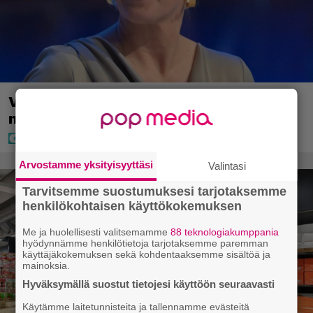
Vappu Pimiältä lisää lomakuvia – ”Aina
niin kauniina ja tyylikkäänä”
Arvostamme yksityisyyttäsi
Valintasi
Tarvitsemme suostumuksesi tarjotaksemme
henkilökohtaisen käyttökokemuksen
Me ja huolellisesti valitsemamme
88 teknologiakumppania
hyödynnämme henkilötietoja tarjotaksemme paremman
käyttäjäkokemuksen sekä kohdentaaksemme sisältöä ja
mainoksia.
Hyväksymällä suostut tietojesi käyttöön seuraavasti
Käytämme laitetunnisteita ja tallennamme evästeitä