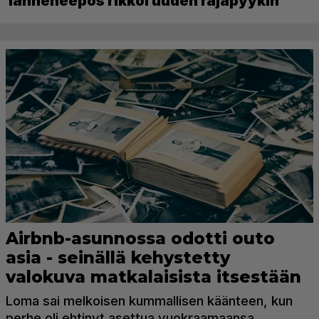
länneneepos rikkoi uuden rajapyykin