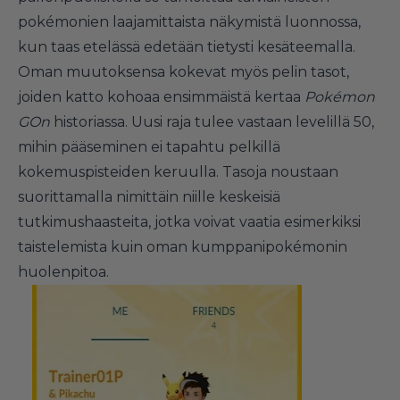
pokémonien laajamittaista näkymistä luonnossa,
kun taas etelässä edetään tietysti kesäteemalla.
Oman muutoksensa kokevat myös pelin tasot,
joiden katto kohoaa ensimmäistä kertaa
Pokémon
GOn
historiassa. Uusi raja tulee vastaan levelillä 50,
mihin pääseminen ei tapahtu pelkillä
kokemuspisteiden keruulla. Tasoja noustaan
suorittamalla nimittäin niille keskeisiä
tutkimushaasteita, jotka voivat vaatia esimerkiksi
taistelemista kuin oman kumppanipokémonin
huolenpitoa.