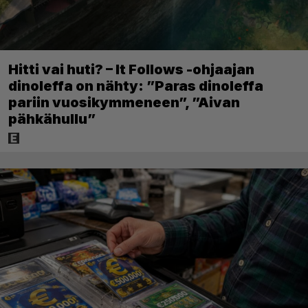
Hitti vai huti? – It Follows -ohjaajan
dinoleffa on nähty: ”Paras dinoleffa
pariin vuosikymmeneen”, ”Aivan
pähkähullu”