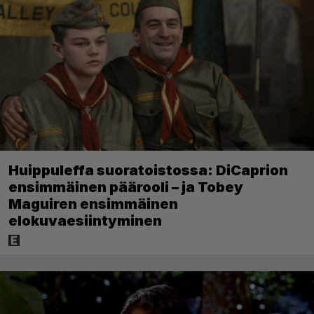
Huippuleffa suoratoistossa: DiCaprion
ensimmäinen päärooli – ja Tobey
Maguiren ensimmäinen
elokuvaesiintyminen