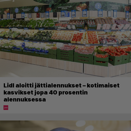
Lidl aloitti jättialennukset – kotimaiset
kasvikset jopa 40 prosentin
alennuksessa