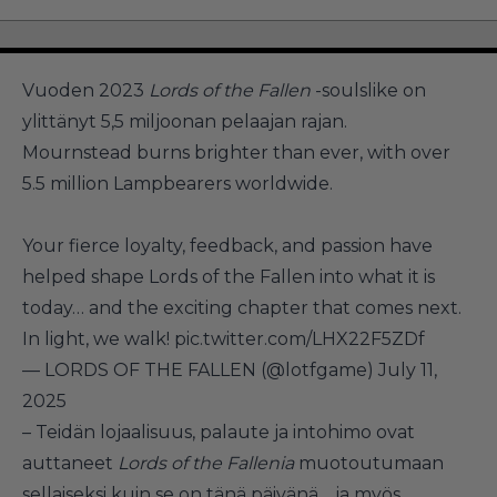
Vuoden 2023
Lords of the Fallen
-soulslike on
ylittänyt 5,5 miljoonan pelaajan rajan.
Mournstead burns brighter than ever, with over
5.5 million Lampbearers worldwide.
Your fierce loyalty, feedback, and passion have
helped shape Lords of the Fallen into what it is
today… and the exciting chapter that comes next.
In light, we walk!
pic.twitter.com/LHX22F5ZDf
— LORDS OF THE FALLEN (@lotfgame)
July 11,
2025
– Teidän lojaalisuus, palaute ja intohimo ovat
auttaneet
Lords of the Fallenia
muotoutumaan
sellaiseksi kuin se on tänä päivänä… ja myös