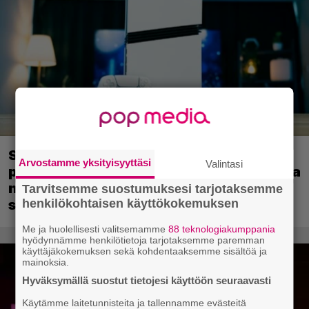
Sony kertoo kuulleensa PlayStation-
Arvostamme yksityisyyttäsi
Valintasi
pelilevyjen valmistuksen lopettamisesta
nousseen kritiikin – aikoo silti pysyä
Tarvitsemme suostumuksesi tarjotaksemme
henkilökohtaisen käyttökokemuksen
suunnitelmassaan
Me ja huolellisesti valitsemamme
88 teknologiakumppania
hyödynnämme henkilötietoja tarjotaksemme paremman
käyttäjäkokemuksen sekä kohdentaaksemme sisältöä ja
mainoksia.
Hyväksymällä suostut tietojesi käyttöön seuraavasti
Käytämme laitetunnisteita ja tallennamme evästeitä