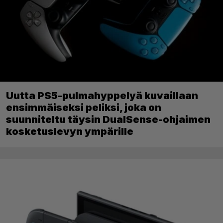
Uutta PS5-pulmahyppelyä kuvaillaan
ensimmäiseksi peliksi, joka on
suunniteltu täysin DualSense-ohjaimen
kosketuslevyn ympärille