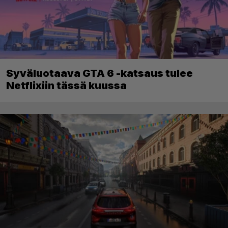
Syväluotaava GTA 6 -katsaus tulee
Netflixiin tässä kuussa