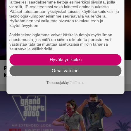
laitteellesi saadaksemme tietoja esimerkiksi sivuista, joilla
vierailit, IP-osoitteestasi sekä laitteesi ominaisuuksista.
Pääset tutustumaan yksityiskohtaisesti käyttötarkoituksiin ja
teknologiakumppaneihimme seuraavalla välilehdellä.
Hylkääminen voi vaikuttaa sivuston toimivuuteen ja
käytettävyyteen.
Jotkin teknologiamme voivat käsitellä tietoja myös ilman
suostumusta, jos niillä on siihen oikeutettu peruste. Voit
vastustaa tätä tai muuttaa asetuksiasi milloin tahansa
seuraavalla välilehdellä.
Hyväksyn kaikki
PS5-konsolin myynnit saavuttivat
Omat valintani
kunnioitettavan merkkipaalun
Tietosuojakäytäntömme