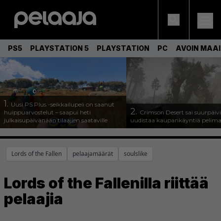
PS5
PLAYSTATION 5
PLAYSTATION
PC
AVOIN MAA
1.
Uusi PS Plus -seikkailupeli on saanut
2.
huippuarvostelut – saapui heti
Crimson Desert sai suurpäivi
julkaisupäivänään tilaajien saataville
uudistaa kaupankäyntiä pelim
Lords of the Fallen
pelaajamäärät
soulslike
Lords of the Fallenilla riittää
pelaajia