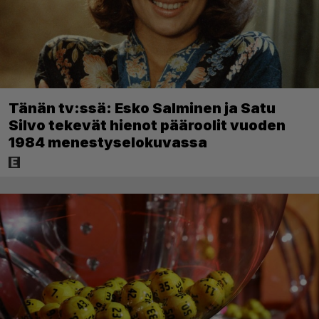
Tänän tv:ssä: Esko Salminen ja Satu
Silvo tekevät hienot pääroolit vuoden
1984 menestyselokuvassa