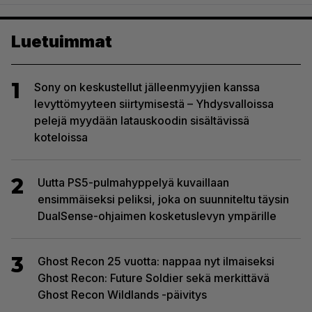
Luetuimmat
1
Sony on keskustellut jälleenmyyjien kanssa
levyttömyyteen siirtymisestä – Yhdysvalloissa
pelejä myydään latauskoodin sisältävissä
koteloissa
2
Uutta PS5-pulmahyppelyä kuvaillaan
ensimmäiseksi peliksi, joka on suunniteltu täysin
DualSense-ohjaimen kosketuslevyn ympärille
3
Ghost Recon 25 vuotta: nappaa nyt ilmaiseksi
Ghost Recon: Future Soldier sekä merkittävä
Ghost Recon Wildlands -päivitys