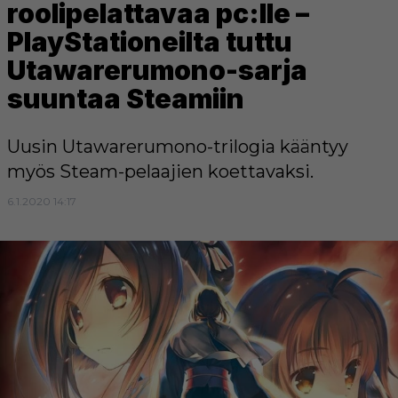
roolipelattavaa pc:lle –
PlayStationeilta tuttu
Utawarerumono-sarja
suuntaa Steamiin
Uusin Utawarerumono-trilogia kääntyy
myös Steam-pelaajien koettavaksi.
6.1.2020 14:17