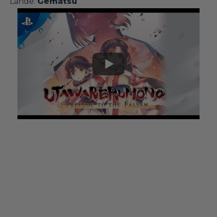
Lähde:
Gematsu