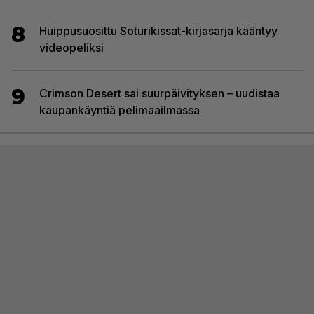
8
Huippusuosittu Soturikissat-kirjasarja kääntyy
videopeliksi
9
Crimson Desert sai suurpäivityksen – uudistaa
kaupankäyntiä pelimaailmassa