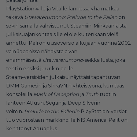
pelitarjontaa.
PlayStation 4.lle ja Vitalle lännessä yhä matkaa
tekevä
Utawarerumono: Prelude to the Fallen
on
sekin samalla vahvistunut Steamiin. Minkäänlaista
julkaisuajankohtaa sille ei ole kuitenkaan vielä
annettu. Peli on uusioversio alkujaan vuonna 2002
vain Japanissa nähdystä aivan
ensimmäisestä
Utawarerumono
-seikkailusta, joka
tehtiin ensiksi juurikin pc:lle.
Steam-versioiden julkaisu näyttäisi tapahtuvan
DMM Gamesin ja ShiraVN:n yhteistyönä, kun taas
konsoleilla
Mask of Deception
ja
Truth
tuotiin
länteen Atlusin, Segan ja Deep Silverin
voimin.
Prelude to the Fallenin
PlayStation-versiot
tuo vuorostaan markkinoille NIS America. Pelit on
kehittänyt Aquaplus.