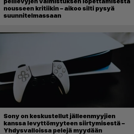
pelilevyjen valmistuksen lopettamisesta
nousseen kritiikin – aikoo silti pysyä
suunnitelmassaan
Sony on keskustellut jälleenmyyjien
kanssa levyttömyyteen siirtymisestä –
Yhdysvalloissa pelejä myydään