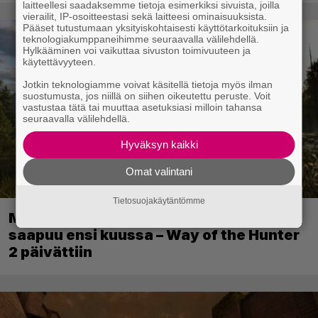
laitteellesi saadaksemme tietoja esimerkiksi sivuista, joilla
vierailit, IP-osoitteestasi sekä laitteesi ominaisuuksista.
Pääset tutustumaan yksityiskohtaisesti käyttötarkoituksiin ja
teknologiakumppaneihimme seuraavalla välilehdellä.
Hylkääminen voi vaikuttaa sivuston toimivuuteen ja
käytettävyyteen.
Jotkin teknologiamme voivat käsitellä tietoja myös ilman
suostumusta, jos niillä on siihen oikeutettu peruste. Voit
vastustaa tätä tai muuttaa asetuksiasi milloin tahansa
seuraavalla välilehdellä.
Hyväksyn kaikki
Omat valintani
Tietosuojakäytäntömme
Metsästyssimulaattorin jatko-osa
saapuu ensi kuussa – Way of the Hunter
2 päivättiin