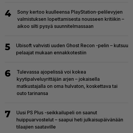
4
Sony kertoo kuulleensa PlayStation-pelilevyjen
valmistuksen lopettamisesta nousseen kritiikin –
aikoo silti pysyä suunnitelmassaan
5
Ubisoft vahvisti uuden Ghost Recon -pelin – kutsuu
pelaajat mukaan ennakkotestiin
6
Tulevassa ajopelissä voi kokea
kyytipalveluyrittäjän arjen – jokaisella
matkustajalla on oma hulvaton, koskettava tai
outo tarinansa
7
Uusi PS Plus -seikkailupeli on saanut
huippuarvostelut – saapui heti julkaisupäivänään
tilaajien saataville