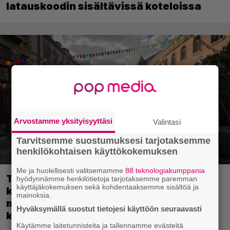
latauskoodin sisältävissä koteloissa
Arvostamme yksityisyyttäsi
Valintasi
Tarvitsemme suostumuksesi tarjotaksemme
henkilökohtaisen käyttökokemuksen
Me ja huolellisesti valitsemamme
88 teknologiakumppania
Tulevassa ajopelissä voi kokea
hyödynnämme henkilötietoja tarjotaksemme paremman
käyttäjäkokemuksen sekä kohdentaaksemme sisältöä ja
kyytipalveluyrittäjän arjen – jokaisella
mainoksia.
matkustajalla on oma hulvaton,
Hyväksymällä suostut tietojesi käyttöön seuraavasti
koskettava tai outo tarinansa
Käytämme laitetunnisteita ja tallennamme evästeitä