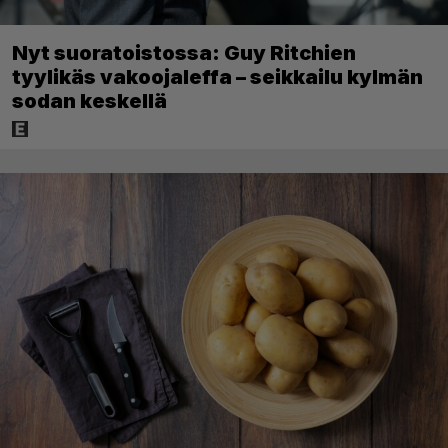
Nyt suoratoistossa: Guy Ritchien
tyylikäs vakoojaleffa – seikkailu kylmän
sodan keskellä