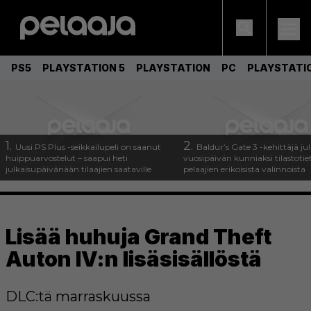
PS5
PLAYSTATION 5
PLAYSTATION
PC
PLAYSTATI
1.
2.
Uusi PS Plus -seikkailupeli on saanut
Baldur’s Gate 3 -kehittäjä jul
huippuarvostelut – saapui heti
vuosipäivän kunniaksi tilastotie
julkaisupäivänään tilaajien saataville
pelaajien erikoisista valinnoista
Lisää huhuja Grand Theft
Auton IV:n lisäsisällöstä
DLC:tä marraskuussa