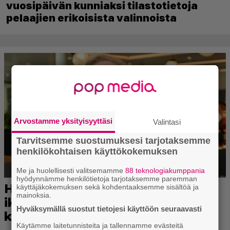
vuosipäivän kunniaksi tilastotietoja
pelaajien erikoisista valinnoista
Arvostamme yksityisyyttäsi
Valintasi
Tarvitsemme suostumuksesi tarjotaksemme
henkilökohtaisen käyttökokemuksen
Me ja huolellisesti valitsemamme
88 teknologiakumppania
hyödynnämme henkilötietoja tarjotaksemme paremman
käyttäjäkokemuksen sekä kohdentaaksemme sisältöä ja
mainoksia.
Hyväksymällä suostut tietojesi käyttöön seuraavasti
Käytämme laitetunnisteita ja tallennamme evästeitä