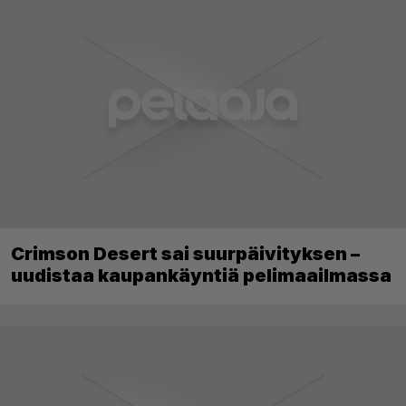
Crimson Desert sai suurpäivityksen –
uudistaa kaupankäyntiä pelimaailmassa