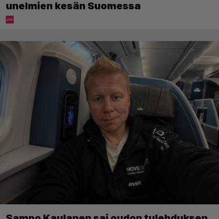
unelmien kesän Suomessa
Sampo Kaulanen sai oudon tulehduksen