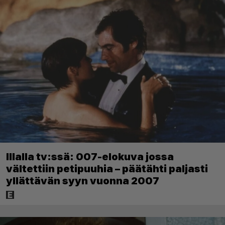
Illalla tv:ssä: 007-elokuva jossa
vältettiin petipuuhia – päätähti paljasti
yllättävän syyn vuonna 2007