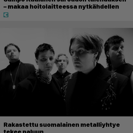
– makaa hoitolaitteessa nytkähdellen
Rakastettu suomalainen metalliyhtye
tekee paluun