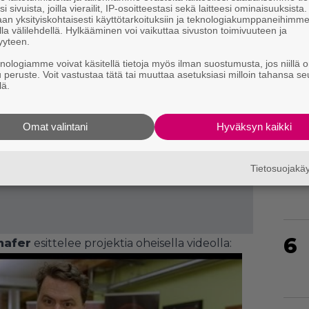
i sivuista, joilla vierailit, IP-osoitteestasi sekä laitteesi ominaisuuksista
an yksityiskohtaisesti käyttötarkoituksiin ja teknologiakumppaneihimm
la välilehdellä. Hylkääminen voi vaikuttaa sivuston toimivuuteen ja
4
yyteen.
knologiamme voivat käsitellä tietoja myös ilman suostumusta, jos niillä o
u peruste. Voit vastustaa tätä tai muuttaa asetuksiasi milloin tahansa se
lä.
Omat valintani
Hyväksyn kaikki
5
Tietosuojak
6
hafer
esittelee projektia oheisella videolla: