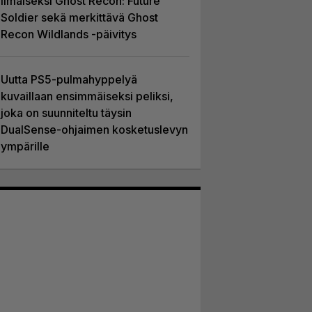
ilmaiseksi Ghost Recon: Future
Soldier sekä merkittävä Ghost
Recon Wildlands -päivitys
Uutta PS5-pulmahyppelyä
kuvaillaan ensimmäiseksi peliksi,
joka on suunniteltu täysin
DualSense-ohjaimen kosketuslevyn
ympärille