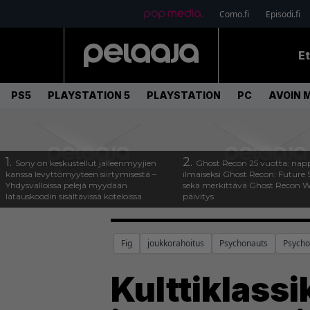
Como.fi
Episodi.fi
E
PS5
PLAYSTATION 5
PLAYSTATION
PC
AVOIN 
1.
2.
Sony on keskustellut jälleenmyyjien
Ghost Recon 25 vuotta: nap
kanssa levyttömyyteen siirtymisestä –
ilmaiseksi Ghost Recon: Future S
Yhdysvalloissa pelejä myydään
sekä merkittävä Ghost Recon Wi
latauskoodin sisältävissä koteloissa
päivitys
Fig
joukkorahoitus
Psychonauts
Psycho
Kulttiklass