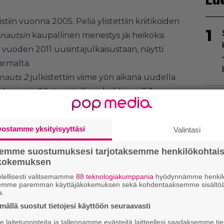
Lu
stiin vuonna 2005. Peliä ylistettiin kriitikoiden
1
nautsin
kaupallinen menestys jäi heikoksi.
oa vuoden 2011 uusintajulkaisustaan, näytti
armalta.
nauts 2
julkistettiin viime yön aikana uudella
honauts 2:lle
tavoitellaan kaikkiaan 3,3
2
sta. Rahoitusprojekti on käynnistynyt
llä aamuyön aikana
Psychonauts 2:lle
on
vostamme yksityisyyttäsi
Valintasi
stä tukea. Perinteisen joukkorahoitustuen
suuden ostaa osuuksia pelin tuotoista, mikäli
semme suostumuksesi tarjotaksemme henkilökohtai
arin verran.
ökokemuksen
lellisesti valitsemamme
88 teknologiakumppania
hyödynnämme henkilö
3
semme paremman käyttäjäkokemuksen sekä kohdentaaksemme sisältöä
a.
ällä suostut tietojesi käyttöön seuraavasti
laitetunnisteita ja tallennamme evästeitä laitteellesi saadaksemme tie