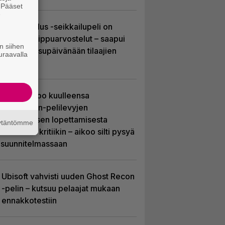
. Pääset
e
Uusi PS Plus -seikkailupeli on
saanut huippuarvostelut – saapui
n siihen
heti julkaisupäivänään tilaajien
uraavalla
saataville
Sony kertoo kuulleensa
PlayStation-pelilevyjen
valmistuksen lopettamisesta
äytäntömme
nousseen kritiikin – aikoo silti pysyä
suunnitelmassaan
Ubisoft vahvisti uuden Ghost Recon
-pelin – kutsuu pelaajat mukaan
ennakkotestiin