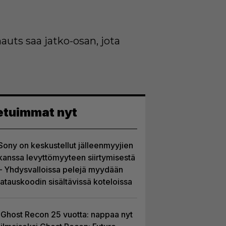
auts saa jatko-osan, jota
etuimmat nyt
Sony on keskustellut jälleenmyyjien
kanssa levyttömyyteen siirtymisestä
– Yhdysvalloissa pelejä myydään
latauskoodin sisältävissä koteloissa
Ghost Recon 25 vuotta: nappaa nyt