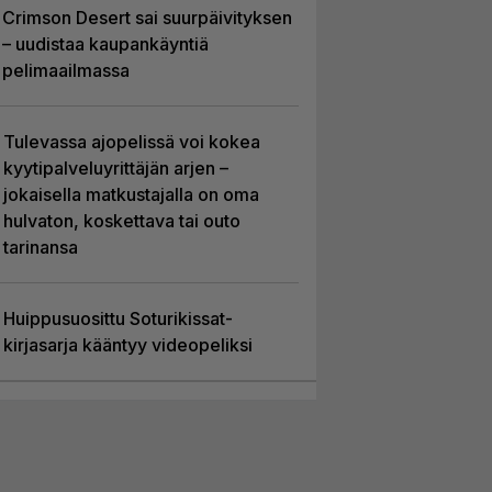
Crimson Desert sai suurpäivityksen
– uudistaa kaupankäyntiä
pelimaailmassa
Tulevassa ajopelissä voi kokea
kyytipalveluyrittäjän arjen –
jokaisella matkustajalla on oma
hulvaton, koskettava tai outo
tarinansa
Huippusuosittu Soturikissat-
kirjasarja kääntyy videopeliksi