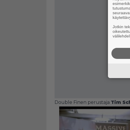
esimerkiks
tutustuma
seuraaval
käytettäv
Jotkin te
oikeutett
välilehdel
Double Finen perustaja
Tim Sc