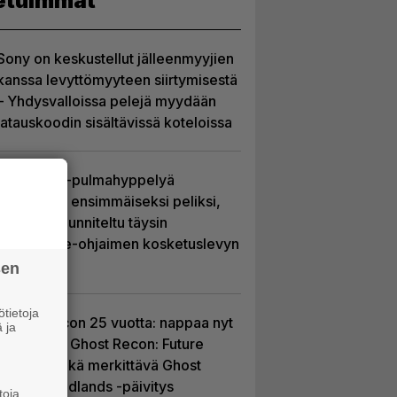
etuimmat
Sony on keskustellut jälleenmyyjien
kanssa levyttömyyteen siirtymisestä
– Yhdysvalloissa pelejä myydään
latauskoodin sisältävissä koteloissa
Uutta PS5-pulmahyppelyä
kuvaillaan ensimmäiseksi peliksi,
joka on suunniteltu täysin
DualSense-ohjaimen kosketuslevyn
ympärille
sen
tietoja
Ghost Recon 25 vuotta: nappaa nyt
 ja
ilmaiseksi Ghost Recon: Future
Soldier sekä merkittävä Ghost
Recon Wildlands -päivitys
toja