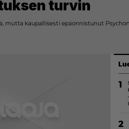
tuksen turvin
mä, mutta kaupallisesti epäonnistunut Psychon
Lu
1
2