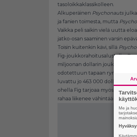
tasoloikkaklassikolleen.
Alkuperäinen
Psychonauts
julkai
ja fanien toimesta, mutta
Psycho
Vaikka peli saikin vielä uutta el
jatko-osan saaminen varsin epäv
Toisin kuitenkin kävi, sillä
Psycho
Fig-joukkorahoitusalustalla.
Psyc
miljoonan dollarin joukkorahoitu
odotettuun tapaan ryminällä, si
Ar
luvattu jo 463 000 dollarin ede
ohella Fig tarjoaa myös mahdolli
Tarvit
rahaa liikenee vähintään 500 doll
käytt
Me ja huo
tarjotak
mainoksi
Hyväksym
Käytämme 