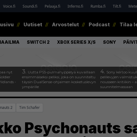
Voice.fi
Soundi.fi
Pelaaja.fi
Inferno.fi
Rumba.fi
Tilt.fi
Metel
tusivu
Uutiset
Arvostelut
Podcast
Tilaa l
MAAILMA
SWITCH 2
XBOX SERIES X/S
SONY
PÄIVI
3.
4.
paa nyt
Uutta PS5-pulmahyppelyä kuvaillaan
Sony kertoo kuul
oldier
ensimmäiseksi peliksi, joka on suunniteltu
pelilevyjen valmistu
ldlands -
täysin DualSense-ohjaimen kosketuslevyn
nousseen kritiikin – a
ympärille
suunnitelmassaan
nauts 2
Tim Schafer
ikko Psychonauts s