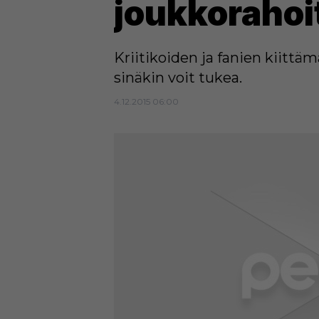
joukkorahoi
Kriitikoiden ja fanien kiittä
sinäkin voit tukea.
4.12.2015 06:00