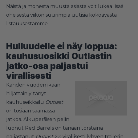
Näistä ja monesta muusta asiasta voit lukea lisää
oheisesta viikon suurimpia uutisia kokoavasta
listauksestamme.
Hulluudelle ei näy loppua:
kauhusuosikki Outlastin
jatko-osa paljastui
virallisesti
Kahden vuoden ikään
hiljattain yltänyt
kauhuseikkailu
Outlast
on tosiaan saamassa
jatkoa. Alkuperäisen pelin
luonut Red Barrels on tänään torstaina
paljastanut
Outlast 2:n
virallisesti lyhyen trailerin