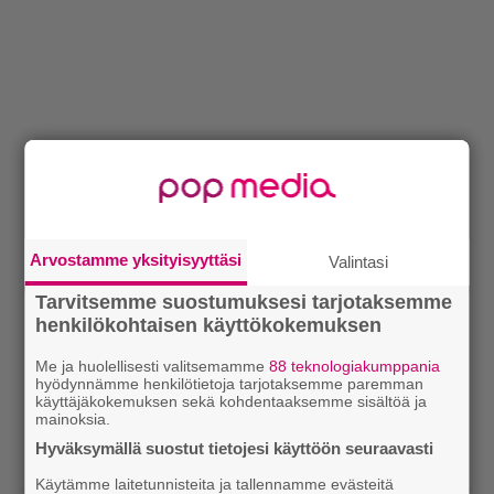
Arvostamme yksityisyyttäsi
Valintasi
Tarvitsemme suostumuksesi tarjotaksemme
henkilökohtaisen käyttökokemuksen
Me ja huolellisesti valitsemamme
88 teknologiakumppania
hyödynnämme henkilötietoja tarjotaksemme paremman
käyttäjäkokemuksen sekä kohdentaaksemme sisältöä ja
mainoksia.
Hyväksymällä suostut tietojesi käyttöön seuraavasti
Käytämme laitetunnisteita ja tallennamme evästeitä