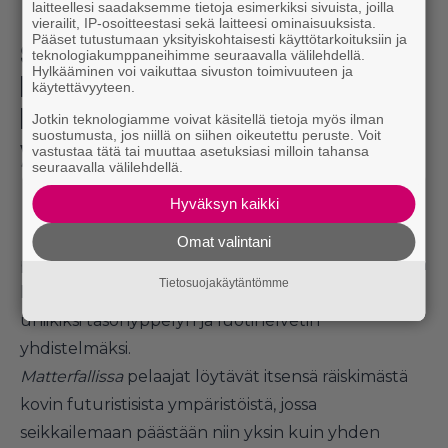
laitteellesi saadaksemme tietoja esimerkiksi sivuista, joilla
vierailit, IP-osoitteestasi sekä laitteesi ominaisuuksista.
Pääset tutustumaan yksityiskohtaisesti käyttötarkoituksiin ja
Suomalaisstudio
teknologiakumppaneihimme seuraavalla välilehdellä.
Hylkääminen voi vaikuttaa sivuston toimivuuteen ja
Housemarque paljasti uuden
käytettävyyteen.
PlayStation 4 -
Jotkin teknologiamme voivat käsitellä tietoja myös ilman
suostumusta, jos niillä on siihen oikeutettu peruste. Voit
yksinoikeuden
vastustaa tätä tai muuttaa asetuksiasi milloin tahansa
seuraavalla välilehdellä.
Helsinkiläisstudio
Hyväksyn kaikki
Housemarque on
paljastanut jälleen yhden
Omat valintani
pelin yksinoikeudella PlayStation 4:lle. Uutukainen
Tietosuojakäytäntömme
kantaa nimeä
Matterfall
on ja sitä on kuvailtu
uniikiksi tasohyppelyn ja luotihelvetin
yhdistelmäksi.
Matterfallissa
pelaajat löytävät itsensä räiskimästä
kovin futuristisista ympäristöistä, jossa
seikkailemaan päästään niin yksin kuin yhden