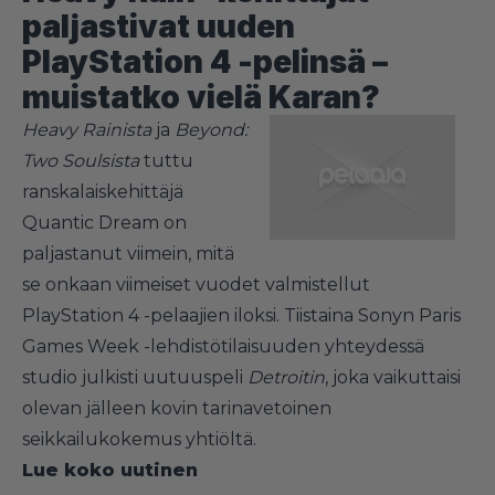
paljastivat uuden
PlayStation 4 -pelinsä –
muistatko vielä Karan?
Heavy Rainista
ja
Beyond:
Two Soulsista
tuttu
ranskalaiskehittäjä
Quantic Dream on
paljastanut viimein, mitä
se onkaan viimeiset vuodet valmistellut
PlayStation 4 -pelaajien iloksi. Tiistaina Sonyn Paris
Games Week -lehdistötilaisuuden yhteydessä
studio julkisti uutuuspeli
Detroitin
, joka vaikuttaisi
olevan jälleen kovin tarinavetoinen
seikkailukokemus yhtiöltä.
Lue koko uutinen