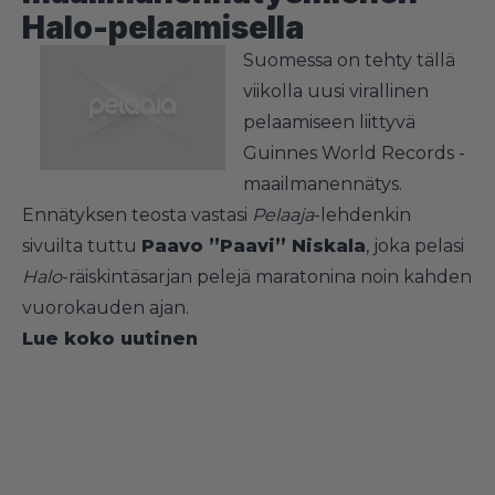
Halo-pelaamisella
Suomessa on tehty tällä
viikolla uusi virallinen
pelaamiseen liittyvä
Guinnes World Records -
maailmanennätys.
Ennätyksen teosta vastasi
Pelaaja
-lehdenkin
sivuilta tuttu
Paavo ”Paavi” Niskala
, joka pelasi
Halo
-räiskintäsarjan pelejä maratonina noin kahden
vuorokauden ajan.
Lue koko uutinen