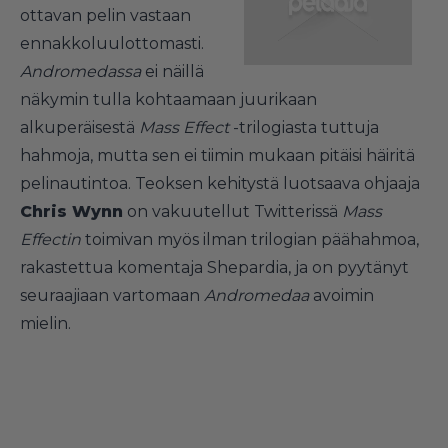
ottavan pelin vastaan
ennakkoluulottomasti.
Andromedassa
ei näillä
näkymin tulla kohtaamaan juurikaan
alkuperäisestä
Mass Effect
-trilogiasta tuttuja
hahmoja, mutta sen ei tiimin mukaan pitäisi häiritä
pelinautintoa. Teoksen kehitystä luotsaava ohjaaja
Chris Wynn
on vakuutellut Twitterissä
Mass
Effectin
toimivan myös ilman trilogian päähahmoa,
rakastettua komentaja Shepardia, ja on pyytänyt
seuraajiaan vartomaan
Andromedaa
avoimin
mielin.