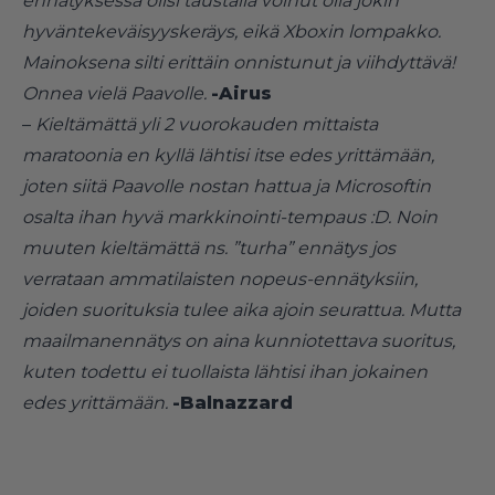
ennätyksessä olisi taustalla voinut olla jokin
hyväntekeväisyyskeräys, eikä Xboxin lompakko.
Mainoksena silti erittäin onnistunut ja viihdyttävä!
Onnea vielä Paavolle.
-Airus
–
Kieltämättä yli 2 vuorokauden mittaista
maratoonia en kyllä lähtisi itse edes yrittämään,
joten siitä Paavolle nostan hattua ja Microsoftin
osalta ihan hyvä markkinointi-tempaus :D. Noin
muuten kieltämättä ns. ”turha” ennätys jos
verrataan ammatilaisten nopeus-ennätyksiin,
joiden suorituksia tulee aika ajoin seurattua. Mutta
maailmanennätys on aina kunniotettava suoritus,
kuten todettu ei tuollaista lähtisi ihan jokainen
edes yrittämään.
-Balnazzard