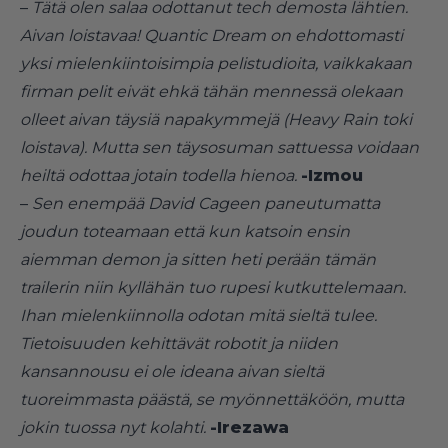
–
Tätä olen salaa odottanut tech demosta lähtien.
Aivan loistavaa! Quantic Dream on ehdottomasti
yksi mielenkiintoisimpia pelistudioita, vaikkakaan
firman pelit eivät ehkä tähän mennessä olekaan
olleet aivan täysiä napakymmejä (Heavy Rain toki
loistava). Mutta sen täysosuman sattuessa voidaan
heiltä odottaa jotain todella hienoa.
-Izmou
–
Sen enempää David Cageen paneutumatta
joudun toteamaan että kun katsoin ensin
aiemman demon ja sitten heti perään tämän
trailerin niin kyllähän tuo rupesi kutkuttelemaan.
Ihan mielenkiinnolla odotan mitä sieltä tulee.
Tietoisuuden kehittävät robotit ja niiden
kansannousu ei ole ideana aivan sieltä
tuoreimmasta päästä, se myönnettäköön, mutta
jokin tuossa nyt kolahti.
-Irezawa