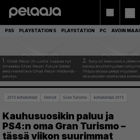
PS5
PLAYSTATION 5
PLAYSTATION
PC
AVOIN MAA
1.
2.
Ghost Recon 25 vuotta: nappaa nyt
Sony on keskustellut jälleen
ilmaiseksi Ghost Recon: Future Soldier
kanssa levyttömyyteen siirtymis
sekä merkittävä Ghost Recon Wildlands -
Yhdysvalloissa pelejä myydään
päivitys
latauskoodin sisältävissä koteloi
2015 kohokohdat
Detroit
Gran Turismo
kohokohdat 2015
Kauhusuosikin paluu ja
PS4:n oma Gran Turismo –
tässä viikon suurimmat