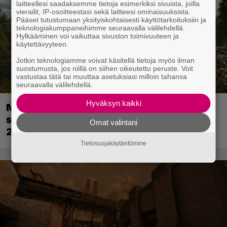
laitteellesi saadaksemme tietoja esimerkiksi sivuista, joilla
vierailit, IP-osoitteestasi sekä laitteesi ominaisuuksista.
Pääset tutustumaan yksityiskohtaisesti käyttötarkoituksiin ja
teknologiakumppaneihimme seuraavalla välilehdellä.
Hylkääminen voi vaikuttaa sivuston toimivuuteen ja
käytettävyyteen.
Jotkin teknologiamme voivat käsitellä tietoja myös ilman
suostumusta, jos niillä on siihen oikeutettu peruste. Voit
vastustaa tätä tai muuttaa asetuksiasi milloin tahansa
seuraavalla välilehdellä.
Hyväksyn kaikki
Metsästyssimulaattorin jatko-osa
saapuu ensi kuussa – Way of the Hunter
Omat valintani
2 päivättiin
Tietosuojakäytäntömme