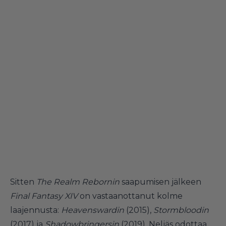
Sitten
The Realm Rebornin
saapumisen jälkeen
Final Fantasy XIV
on vastaanottanut kolme
laajennusta:
Heavenswardin
(2015),
Stormbloodin
(2017) ja
Shadowbringersin
(2019). Neljäs odottaa