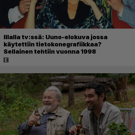
Illalla tv:ssä: Uuno-elokuva jossa
käytettiin tietokonegrafiikkaa?
Sellainen tehtiin vuonna 1998