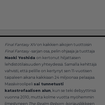
Final Fantasy XIV
on kaikkien aikojen tuottoisin
Final Fantasy
-sarjan osa, pelin ohjaaja ja tuottaja
Naoki Yoshida
on kertonut hiljattaisen
lehdistötilaisuuden yhteydessä. Samalla kehittäjä
vahvisti, että pelille on kertynyt sen 11-vuotisen
taipaleen aikana kaikkiaan 24 miljoonaa pelaajaa.
Massiiviroolipeli
sai tunnetusti
katastrofaalisen alun
, kun se teki debyyttinsä
vuonna 2010, mutta kolme vuotta myöhemmin
ilmestyneen
The Realm Reborn
-korjausliikkeen