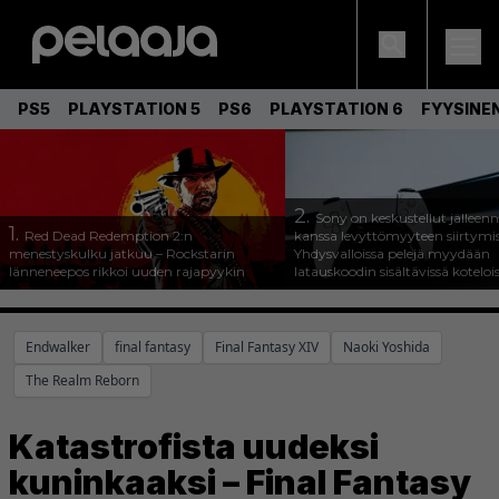
PS5
PLAYSTATION 5
PS6
PLAYSTATION 6
FYYSINE
2.
Sony on keskustellut jälleen
1.
Red Dead Redemption 2:n
kanssa levyttömyyteen siirtymis
menestyskulku jatkuu – Rockstarin
Yhdysvalloissa pelejä myydään
länneneepos rikkoi uuden rajapyykin
latauskoodin sisältävissä koteloi
Endwalker
final fantasy
Final Fantasy XIV
Naoki Yoshida
The Realm Reborn
Katastrofista uudeksi
kuninkaaksi – Final Fantasy