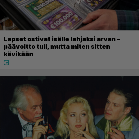
Lapset ostivat isälle lahjaksi arvan –
päävoitto tuli, mutta miten sitten
kävikään