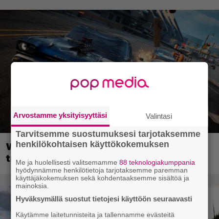
Arvostamme yksityisyyttäsi
Valintasi
Tarvitsemme suostumuksesi tarjotaksemme
henkilökohtaisen käyttökokemuksen
Wreckfest 2 sai rallienglannintäyteisen
trailerin
Me ja huolellisesti valitsemamme
88 teknologiakumppania
hyödynnämme henkilötietoja tarjotaksemme paremman
käyttäjäkokemuksen sekä kohdentaaksemme sisältöä ja
mainoksia.
Hyväksymällä suostut tietojesi käyttöön seuraavasti
Käytämme laitetunnisteita ja tallennamme evästeitä