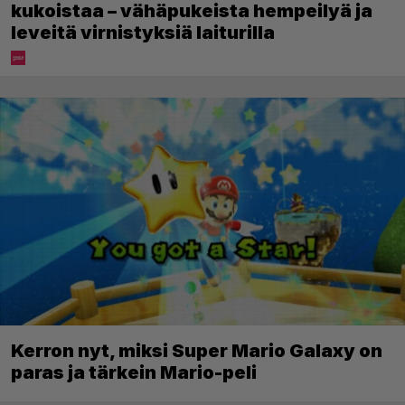
kukoistaa – vähäpukeista hempeilyä ja
leveitä virnistyksiä laiturilla
Kerron nyt, miksi Super Mario Galaxy on
paras ja tärkein Mario-peli