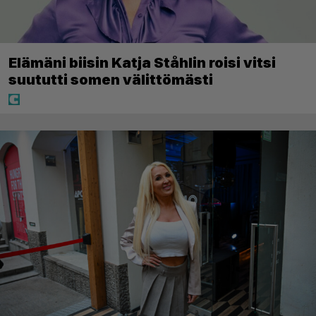
Elämäni biisin Katja Ståhlin roisi vitsi
suututti somen välittömästi