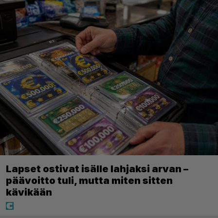
Lapset ostivat isälle lahjaksi arvan –
päävoitto tuli, mutta miten sitten
kävikään