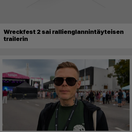
Wreckfest 2 sai rallienglannintäyteisen
trailerin