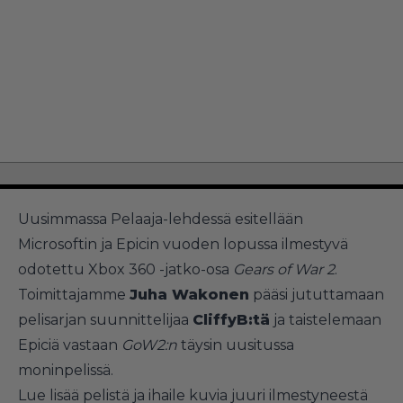
Uusimmassa Pelaaja-lehdessä
esitellään
Microsoftin ja Epicin vuoden lopussa ilmestyvä
odotettu Xbox 360 -jatko-osa
Gears of War 2
.
Toimittajamme
Juha Wakonen
pääsi jututtamaan
pelisarjan suunnittelijaa
CliffyB:tä
ja taistelemaan
Epiciä vastaan
GoW2:n
täysin uusitussa
moninpelissä.
Lue lisää pelistä ja ihaile kuvia juuri ilmestyneestä