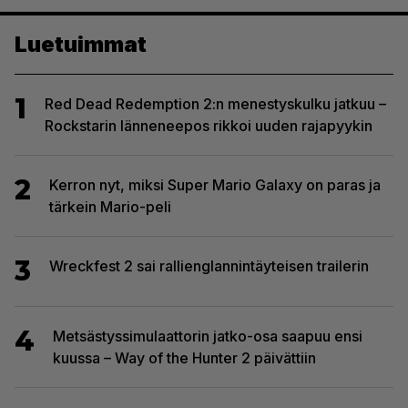
Luetuimmat
1
Red Dead Redemption 2:n menestyskulku jatkuu –
Rockstarin länneneepos rikkoi uuden rajapyykin
2
Kerron nyt, miksi Super Mario Galaxy on paras ja
tärkein Mario-peli
3
Wreckfest 2 sai rallienglannintäyteisen trailerin
4
Metsästyssimulaattorin jatko-osa saapuu ensi
kuussa – Way of the Hunter 2 päivättiin