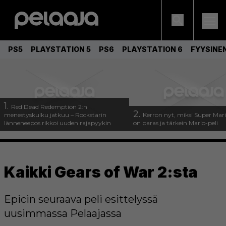
PS5
PLAYSTATION 5
PS6
PLAYSTATION 6
FYYSINE
1.
Red Dead Redemption 2:n
2.
menestyskulku jatkuu – Rockstarin
Kerron nyt, miksi Super Mar
länneneepos rikkoi uuden rajapyykin
on paras ja tärkein Mario-peli
Kaikki Gears of War 2:sta
Epicin seuraava peli esittelyssä
uusimmassa Pelaajassa