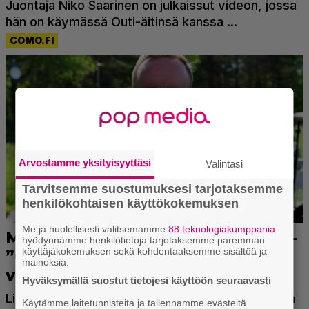
Arvostamme yksityisyyttäsi
Valintasi
Tarvitsemme suostumuksesi tarjotaksemme
henkilökohtaisen käyttökokemuksen
Me ja huolellisesti valitsemamme
88 teknologiakumppania
hyödynnämme henkilötietoja tarjotaksemme paremman
käyttäjäkokemuksen sekä kohdentaaksemme sisältöä ja
mainoksia.
Hyväksymällä suostut tietojesi käyttöön seuraavasti
Käytämme laitetunnisteita ja tallennamme evästeitä