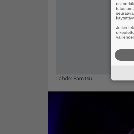
esimerkiks
tutustuma
seuraaval
käytettäv
Jotkin te
oikeutett
välilehdel
Lähde:
Famitsu