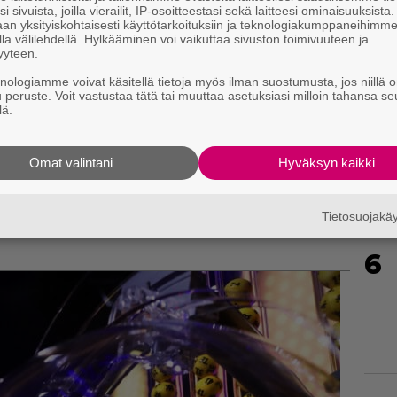
i sivuista, joilla vierailit, IP-osoitteestasi sekä laitteesi ominaisuuksista
4
an yksityiskohtaisesti käyttötarkoituksiin ja teknologiakumppaneihimm
la välilehdellä. Hylkääminen voi vaikuttaa sivuston toimivuuteen ja
yyteen.
knologiamme voivat käsitellä tietoja myös ilman suostumusta, jos niillä o
u peruste. Voit vastustaa tätä tai muuttaa asetuksiasi milloin tahansa se
lä.
5
Omat valintani
Hyväksyn kaikki
Tietosuojak
6