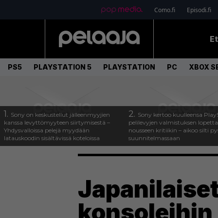
Como.fi
Episodi.fi
E
PS5
PLAYSTATION 5
PLAYSTATION
PC
XBOX SE
1.
2.
Sony on keskustellut jälleenmyyjien
Sony kertoo kuulleensa Play
kanssa levyttömyyteen siirtymisestä –
pelilevyjen valmistuksen lopett
Yhdysvalloissa pelejä myydään
nousseen kritiikin – aikoo silti p
latauskoodin sisältävissä koteloissa
suunnitelmassaan
Japanilaise
konsoleihin