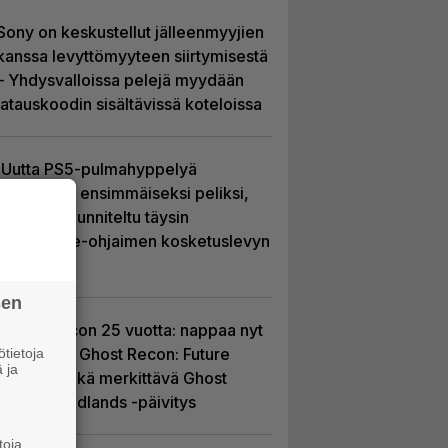
Sony on keskustellut jälleenmyyjien
kanssa levyttömyyteen siirtymisestä
– Yhdysvalloissa pelejä myydään
latauskoodin sisältävissä koteloissa
Uutta PS5-pulmahyppelyä
kuvaillaan ensimmäiseksi peliksi,
joka on suunniteltu täysin
DualSense-ohjaimen kosketuslevyn
ympärille
sen
Ghost Recon 25 vuotta: nappaa nyt
ilmaiseksi Ghost Recon: Future
tietoja
 ja
Soldier sekä merkittävä Ghost
Recon Wildlands -päivitys
toja