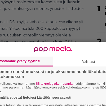
ä syksynä molemmista konsoleista julkaistiin
1
et jo valmiiksi hyvin menestyneiden laitteiden
alli, DSi, myi julkaisukuukautensa aikana yli
nissa. Yhteensä 535 000 kappaletta myynyt
siruutuisen konsolin viehätys ole vielä
2
lähes samoihin myyntimääriin kuin DS Lite
es kolme vuotta sitten.
ensä kyseisellä alueella 24 239 590.
vostamme yksityisyyttäsi
Valintasi
semme suostumuksesi tarjotaksemme henkilökohtai
ökokemuksen
3
lellisesti valitsemamme
88 teknologiakumppania
hyödynnämme henkilö
semme paremman käyttäjäkokemuksen sekä kohdentaaksemme sisältöä
a.
ällä suostut tietojesi käyttöön seuraavasti
laitetunnisteita ja tallennamme evästeitä laitteellesi saadaksemme tie