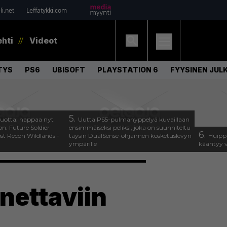
i.net
Leffatykki.com
ehti
Videot
TYS
PS6
UBISOFT
PLAYSTATION 6
FYYSINEN JUL
5.
uotta: nappaa nyt
Uutta PS5-pulmahyppelyä kuvaillaan
on: Future Soldier
ensimmäiseksi peliksi, joka on suunniteltu
6.
st Recon Wildlands -
täysin DualSense-ohjaimen kosketuslevyn
Huippu
ympärille
kääntyy v
nettaviin