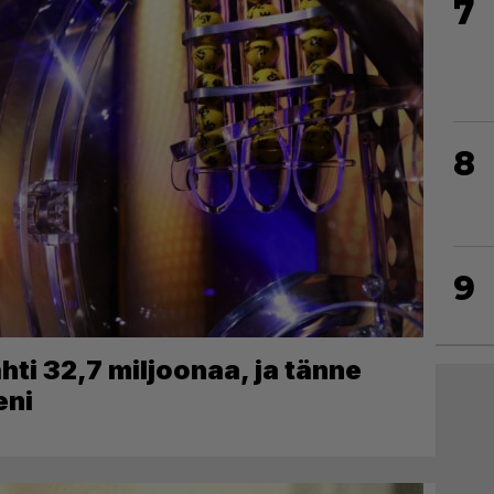
7
8
9
ti 32,7 miljoonaa, ja tänne
eni