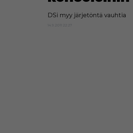
DSi myy järjetöntä vauhtia
14.9.2011 22:27