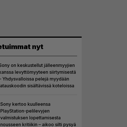
etuimmat nyt
Sony on keskustellut jälleenmyyjien
kanssa levyttömyyteen siirtymisestä
– Yhdysvalloissa pelejä myydään
latauskoodin sisältävissä koteloissa
Sony kertoo kuulleensa
PlayStation-pelilevyjen
valmistuksen lopettamisesta
nousseen kritiikin – aikoo silti pysyä