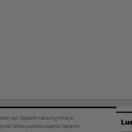
neet nyt Japanin laitemyyntiä jo
Lu
tyvät lähes poikkeuksetta Japanin