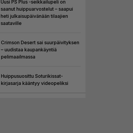
Uusi PS Plus -seikkailupeli on
saanut huippuarvostelut – saapui
heti julkaisupäivänään tilaajien
saataville
Crimson Desert sai suurpäivityksen
– uudistaa kaupankäyntiä
pelimaailmassa
Huippusuosittu Soturikissat-
kirjasarja kääntyy videopeliksi