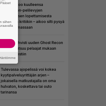
. Pääset
Sony kertoo kuulleensa
e
PlayStation-pelilevyjen
valmistuksen lopettamisesta
nousseen kritiikin – aikoo silti pysyä
n siihen
uraavalla
suunnitelmassaan
Ubisoft vahvisti uuden Ghost Recon
-pelin – kutsuu pelaajat mukaan
ennakkotestiin
äytäntömme
Tulevassa ajopelissä voi kokea
kyytipalveluyrittäjän arjen –
jokaisella matkustajalla on oma
hulvaton, koskettava tai outo
tarinansa