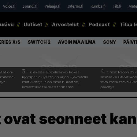
Voice.fi
Soundi.fi
Pelaaja.fi
Inferno.fi
Rumba.fi
Tilt.fi
Metel
tusivu
Uutiset
Arvostelut
Podcast
Tilaa l
RIES X/S
SWITCH 2
AVOIN MAAILMA
SONY
PÄIVI
3.
4.
Station-
Tulevassa ajopelissä voi kokea
Ghost Recon 25 v
amisesta
kyytipalveluyrittäjän arjen – jokaisella
ilmaiseksi Ghost Rec
ysyä
matkustajalla on oma hulvaton,
sekä merkittävä Gho
koskettava tai outo tarinansa
päivitys
t ovat seonneet kan