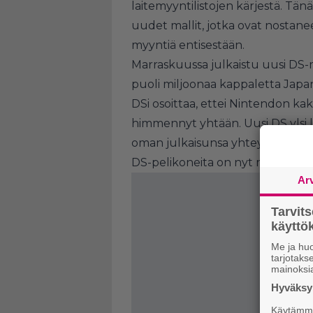
laitemyyntilistojen kärjestä. Tän
uudet mallit, jotka ovat nostane
myyntiä entisestään.
Marraskuussa julkaistu uusi DS-m
puoli miljoonaa kappaletta Japa
DSi osoittaa, ettei Nintendon kak
himmennyt yhtään. Uusi DS ylsi 
oman julkaisunsa yhteydessä läh
DS-pelikoneita on nyt myyty yhte
Ar
Tarvit
käytt
Me ja huo
tarjotak
mainoksi
Hyväksym
Käytämme 