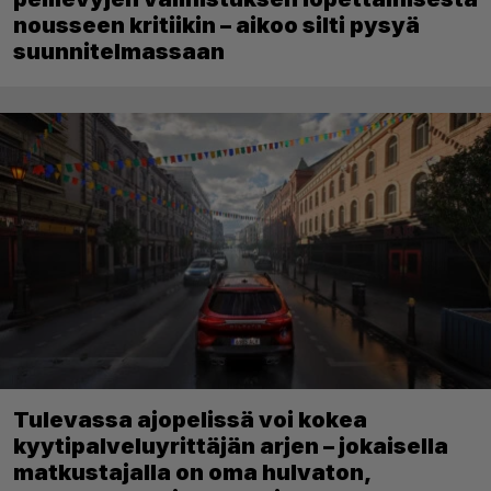
nousseen kritiikin – aikoo silti pysyä
suunnitelmassaan
Tulevassa ajopelissä voi kokea
kyytipalveluyrittäjän arjen – jokaisella
matkustajalla on oma hulvaton,