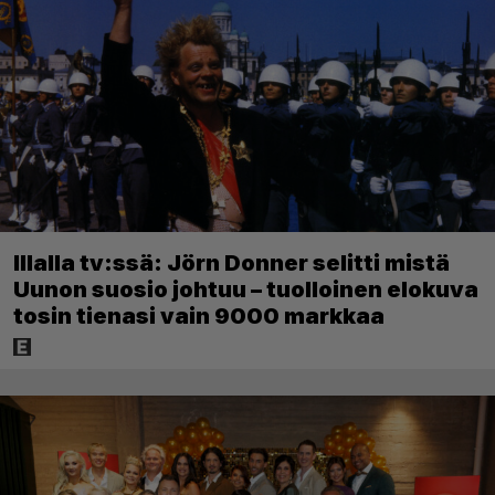
Illalla tv:ssä: Jörn Donner selitti mistä
Uunon suosio johtuu – tuolloinen elokuva
tosin tienasi vain 9000 markkaa