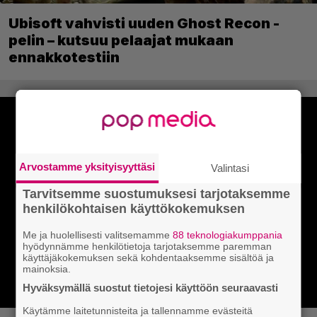
Ubisoft vahvisti uuden Ghost Recon -
pelin – kutsuu pelaajat mukaan
ennakkotestiin
Arvostamme yksityisyyttäsi
Valintasi
Tarvitsemme suostumuksesi tarjotaksemme
henkilökohtaisen käyttökokemuksen
Me ja huolellisesti valitsemamme
88 teknologiakumppania
hyödynnämme henkilötietoja tarjotaksemme paremman
käyttäjäkokemuksen sekä kohdentaaksemme sisältöä ja
mainoksia.
Hyväksymällä suostut tietojesi käyttöön seuraavasti
Käytämme laitetunnisteita ja tallennamme evästeitä