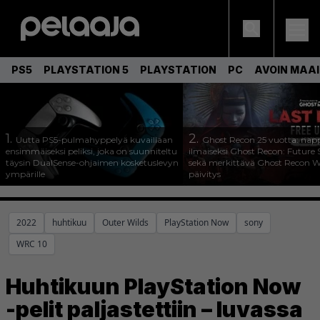
PS5
PLAYSTATION 5
PLAYSTATION
PC
AVOIN MAA
1.
2.
Uutta PS5-pulmahyppelyä kuvaillaan
Ghost Recon 25 vuotta: nap
ensimmäiseksi peliksi, joka on suunniteltu
ilmaiseksi Ghost Recon: Future S
täysin DualSense-ohjaimen kosketuslevyn
sekä merkittävä Ghost Recon Wi
ympärille
päivitys
2022
huhtikuu
Outer Wilds
PlayStation Now
sony
WRC 10
Huhtikuun PlayStation Now
-pelit paljastettiin – luvassa