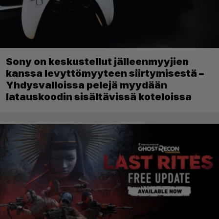
Sony on keskustellut jälleenmyyjien
kanssa levyttömyyteen siirtymisestä –
Yhdysvalloissa pelejä myydään
latauskoodin sisältävissä koteloissa