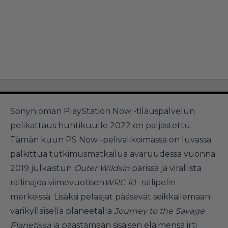
Sonyn oman PlayStation Now -tilauspalvelun
pelikattaus huhtikuulle 2022 on paljastettu.
Tämän kuun PS Now -pelivalikoimassa on luvassa
palkittua tutkimusmatkailua avaruudessa vuonna
2019 julkaistun
Outer Wildsin
parissa ja virallista
rallinajoa viimevuotisen
WRC 10
-rallipelin
merkeissä. Lisäksi pelaajat pääsevät seikkailemaan
värikylläisellä planeetalla
Journey to the Savage
Planetissa
ja päästämään sisäisen eläimensä irti