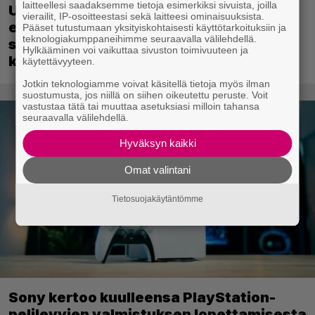
laitteellesi saadaksemme tietoja esimerkiksi sivuista, joilla
Uutta PS5-pulmahyppelyä kuvaillaan
vierailit, IP-osoitteestasi sekä laitteesi ominaisuuksista.
ensimmäiseksi peliksi, joka on
Pääset tutustumaan yksityiskohtaisesti käyttötarkoituksiin ja
teknologiakumppaneihimme seuraavalla välilehdellä.
suunniteltu täysin DualSense-ohjaimen
Hylkääminen voi vaikuttaa sivuston toimivuuteen ja
kosketuslevyn ympärille
käytettävyyteen.
Jotkin teknologiamme voivat käsitellä tietoja myös ilman
suostumusta, jos niillä on siihen oikeutettu peruste. Voit
vastustaa tätä tai muuttaa asetuksiasi milloin tahansa
seuraavalla välilehdellä.
Hyväksyn kaikki
Omat valintani
Tietosuojakäytäntömme
Sony kertoo kuulleensa PlayStation-
pelilevyjen valmistuksen lopettamisesta