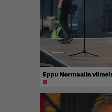
Eppu Normaalin viimein