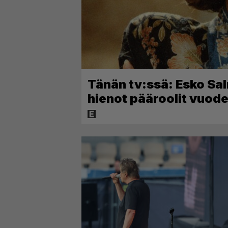
Tänän tv:ssä: Esko Sal
hienot pääroolit vuo