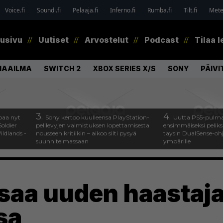
Voice.fi
Soundi.fi
Pelaaja.fi
Inferno.fi
Rumba.fi
Tilt.fi
Metel
tusivu
Uutiset
Arvostelut
Podcast
Tilaa l
MAAILMA
SWITCH 2
XBOX SERIES X/S
SONY
PÄIVI
3.
4.
paa nyt
Sony kertoo kuulleensa PlayStation-
Uutta PS5-pulma
oldier
pelilevyjen valmistuksen lopettamisesta
ensimmäiseksi peliksi
ldlands -
nousseen kritiikin – aikoo silti pysyä
täysin DualSense-oh
suunnitelmassaan
ympärille
 saa uuden haastaj
sa