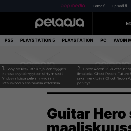
Como.fi
Episodi.fi
E
PS5
PLAYSTATION 5
PLAYSTATION
PC
AVOIN 
1.
2.
Sony on keskustellut jälleenmyyjien
Ghost Recon 25 vuotta: nap
kanssa levyttömyyteen siirtymisestä –
ilmaiseksi Ghost Recon: Future S
Yhdysvalloissa pelejä myydään
sekä merkittävä Ghost Recon Wi
latauskoodin sisältävissä koteloissa
päivitys
Guitar Hero
maaliskuus