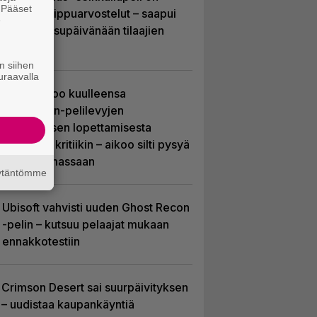
. Pääset
saanut huippuarvostelut – saapui
e
heti julkaisupäivänään tilaajien
saataville
n siihen
uraavalla
Sony kertoo kuulleensa
PlayStation-pelilevyjen
valmistuksen lopettamisesta
nousseen kritiikin – aikoo silti pysyä
suunnitelmassaan
äytäntömme
Ubisoft vahvisti uuden Ghost Recon
-pelin – kutsuu pelaajat mukaan
ennakkotestiin
Crimson Desert sai suurpäivityksen
– uudistaa kaupankäyntiä