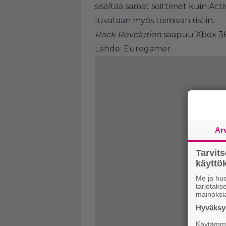
sisältää samat soittimet kuin Acti
luvataan myös toimivan ristiin.
Rock Revolution
saapuu Xbox 360:l
Lähde:
Eurogamer
Ar
Tarvit
käytt
Me ja huo
tarjotak
mainoksi
Hyväksym
Käytämme 