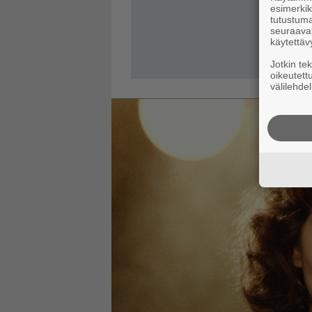
esimerkiks
tutustuma
seuraaval
käytettäv
Jotkin te
oikeutett
välilehdel