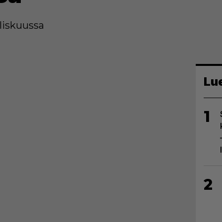
liskuussa
Lu
1
2