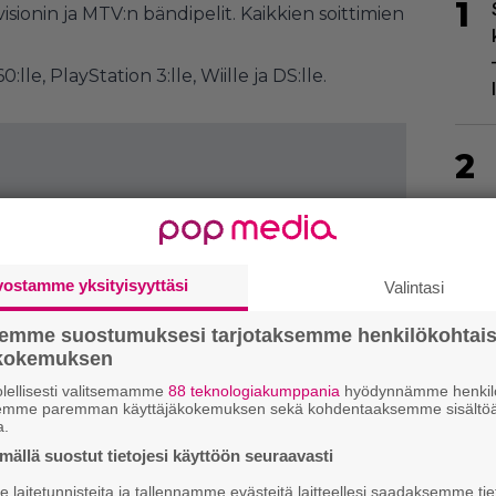
1
visionin ja MTV:n bändipelit. Kaikkien soittimien
le, PlayStation 3:lle, Wiille ja DS:lle.
2
vostamme yksityisyyttäsi
Valintasi
semme suostumuksesi tarjotaksemme henkilökohtai
3
ökokemuksen
lellisesti valitsemamme
88 teknologiakumppania
hyödynnämme henkilö
semme paremman käyttäjäkokemuksen sekä kohdentaaksemme sisältöä
a.
ällä suostut tietojesi käyttöön seuraavasti
laitetunnisteita ja tallennamme evästeitä laitteellesi saadaksemme tie