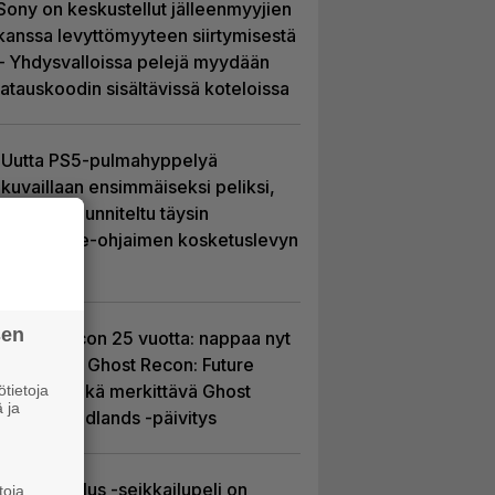
Sony on keskustellut jälleenmyyjien
kanssa levyttömyyteen siirtymisestä
– Yhdysvalloissa pelejä myydään
latauskoodin sisältävissä koteloissa
Uutta PS5-pulmahyppelyä
kuvaillaan ensimmäiseksi peliksi,
joka on suunniteltu täysin
DualSense-ohjaimen kosketuslevyn
ympärille
sen
Ghost Recon 25 vuotta: nappaa nyt
ilmaiseksi Ghost Recon: Future
Soldier sekä merkittävä Ghost
tietoja
 ja
Recon Wildlands -päivitys
Uusi PS Plus -seikkailupeli on
toja