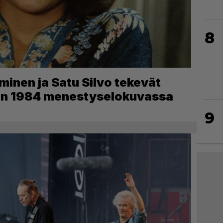
8
minen ja Satu Silvo tekevät
den 1984 menestyselokuvassa
9