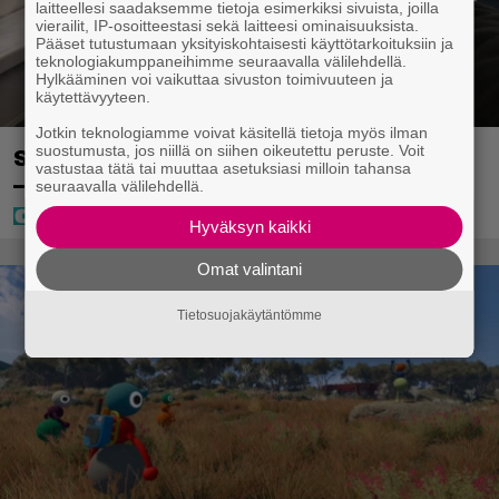
laitteellesi saadaksemme tietoja esimerkiksi sivuista, joilla
vierailit, IP-osoitteestasi sekä laitteesi ominaisuuksista.
Pääset tutustumaan yksityiskohtaisesti käyttötarkoituksiin ja
teknologiakumppaneihimme seuraavalla välilehdellä.
Hylkääminen voi vaikuttaa sivuston toimivuuteen ja
käytettävyyteen.
Jotkin teknologiamme voivat käsitellä tietoja myös ilman
suostumusta, jos niillä on siihen oikeutettu peruste. Voit
Sampo Kaulanen sai oudon tulehduksen
vastustaa tätä tai muuttaa asetuksiasi milloin tahansa
– makaa hoitolaitteessa nytkähdellen
seuraavalla välilehdellä.
Hyväksyn kaikki
Omat valintani
Tietosuojakäytäntömme