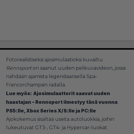
Fotorealistiseksi ajosimulaatioksi kuvailtu
Rennsport
on saanut uuden pelikuvavideon, jossa
nähdään ajamista legendaarisella Spa-
Francorchampsin radalla.
Lue myös:
Ajosimulaattorit saavat uuden
haastajan – Rennsport ilmestyy tänä vuonna
PS5:lle, Xbox Series X/S:lle ja PC:lle
Ajokokemus sisältää useita autoluokkia, joihin
lukeutuvat GT3-, GT4- ja Hypercar-luokat.