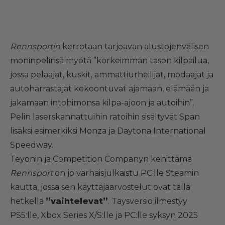
Rennsportin
kerrotaan tarjoavan alustojenvälisen
moninpelinsä myötä ”korkeimman tason kilpailua,
jossa pelaajat, kuskit, ammattiurheilijat, modaajat ja
autoharrastajat kokoontuvat ajamaan, elämään ja
jakamaan intohimonsa kilpa-ajoon ja autoihin”.
Pelin laserskannattuihin ratoihin sisältyvät Span
lisäksi esimerkiksi Monza ja Daytona International
Speedway.
Teyonin ja Competition Companyn kehittämä
Rennsport
on jo varhaisjulkaistu PC:lle Steamin
kautta, jossa sen käyttäjäarvostelut ovat tällä
hetkellä
”vaihtelevat”
. Täysversio ilmestyy
PS5:lle, Xbox Series X/S:lle ja PC:lle syksyn 2025