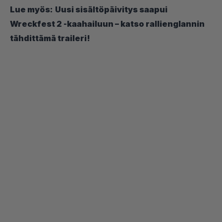
Lue myös:
Uusi sisältöpäivitys saapui
Wreckfest 2 -kaahailuun – katso rallienglannin
tähdittämä traileri!