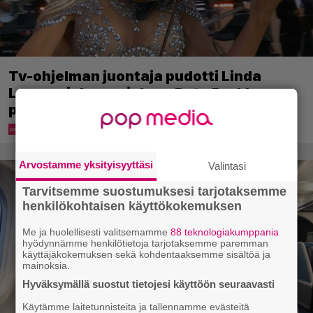
Tv-ohjelman juontaja pudotti Linda
Lampeniuksen viulun – Pete Parkkonen
pakeni kauhuissaan paikalta
Arvostamme yksityisyyttäsi
Valintasi
Tarvitsemme suostumuksesi tarjotaksemme
henkilökohtaisen käyttökokemuksen
Me ja huolellisesti valitsemamme
88 teknologiakumppania
hyödynnämme henkilötietoja tarjotaksemme paremman
käyttäjäkokemuksen sekä kohdentaaksemme sisältöä ja
mainoksia.
Hyväksymällä suostut tietojesi käyttöön seuraavasti
Käytämme laitetunnisteita ja tallennamme evästeitä