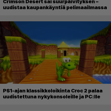
Crimson Desert sai suurpäivityksen –
uudistaa kaupankäyntiä pelimaailmassa
PS1-ajan klassikkoloikinta Croc 2 palaa
uudistettuna nykykonsoleille ja PC:lle