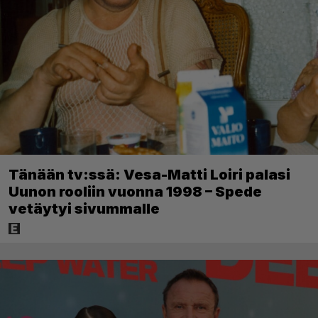
Tänään tv:ssä: Vesa-Matti Loiri palasi
Uunon rooliin vuonna 1998 – Spede
vetäytyi sivummalle