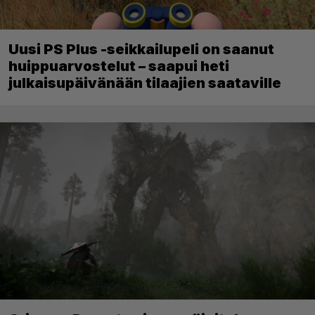
Uusi PS Plus -seikkailupeli on saanut
huippuarvostelut – saapui heti
julkaisupäivänään tilaajien saataville