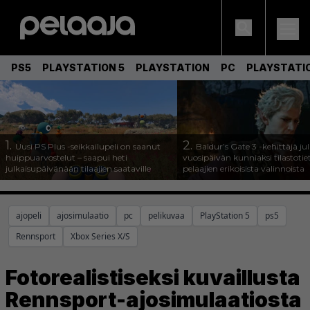
PS5
PLAYSTATION 5
PLAYSTATION
PC
PLAYSTATI
1.
2.
Uusi PS Plus -seikkailupeli on saanut
Baldur’s Gate 3 -kehittäjä jul
huippuarvostelut – saapui heti
vuosipäivän kunniaksi tilastotie
julkaisupäivänään tilaajien saataville
pelaajien erikoisista valinnoista
ajopeli
ajosimulaatio
pc
pelikuvaa
PlayStation 5
ps5
Rennsport
Xbox Series X/S
Fotorealistiseksi kuvaillusta
Rennsport-ajosimulaatiosta