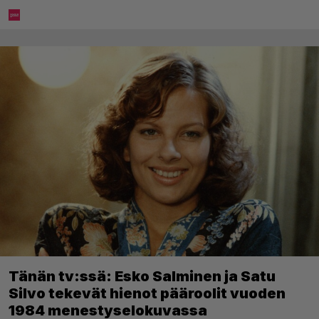
Tänän tv:ssä: Esko Salminen ja Satu
Silvo tekevät hienot pääroolit vuoden
1984 menestyselokuvassa