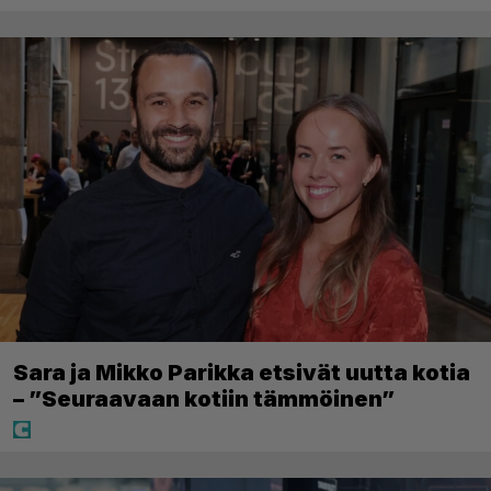
Sara ja Mikko Parikka etsivät uutta kotia
– ”Seuraavaan kotiin tämmöinen”