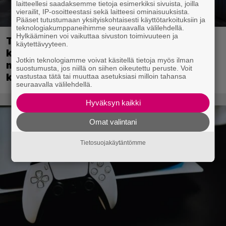
laitteellesi saadaksemme tietoja esimerkiksi sivuista, joilla
vierailit, IP-osoitteestasi sekä laitteesi ominaisuuksista.
Pääset tutustumaan yksityiskohtaisesti käyttötarkoituksiin ja
teknologiakumppaneihimme seuraavalla välilehdellä.
Hylkääminen voi vaikuttaa sivuston toimivuuteen ja
Tulevassa ajopelissä voi kokea
käytettävyyteen.
kyytipalveluyrittäjän arjen – jokaisella
Jotkin teknologiamme voivat käsitellä tietoja myös ilman
matkustajalla on oma hulvaton,
suostumusta, jos niillä on siihen oikeutettu peruste. Voit
koskettava tai outo tarinansa
vastustaa tätä tai muuttaa asetuksiasi milloin tahansa
seuraavalla välilehdellä.
Hyväksyn kaikki
Omat valintani
Tietosuojakäytäntömme