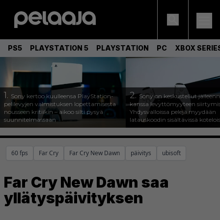
PS5
PLAYSTATION 5
PLAYSTATION
PC
XBOX SERIE
1.
2.
Sony kertoo kuulleensa PlayStation-
Sony on keskustellut jälleen
pelilevyjen valmistuksen lopettamisesta
kanssa levyttömyyteen siirtymis
nousseen kritiikin – aikoo silti pysyä
Yhdysvalloissa pelejä myydään
suunnitelmassaan
latauskoodin sisältävissä koteloi
60 fps
Far Cry
Far Cry New Dawn
päivitys
ubisoft
Far Cry New Dawn saa
yllätyspäivityksen