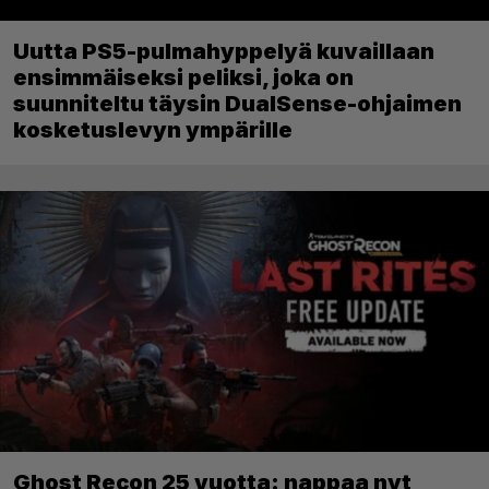
Uutta PS5-pulmahyppelyä kuvaillaan
ensimmäiseksi peliksi, joka on
suunniteltu täysin DualSense-ohjaimen
kosketuslevyn ympärille
Ghost Recon 25 vuotta: nappaa nyt