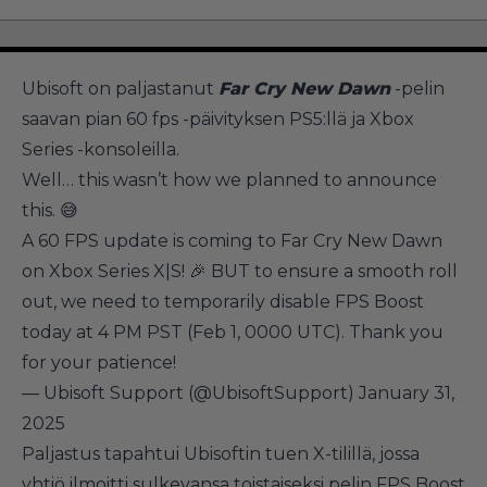
Ubisoft on paljastanut
Far Cry New Dawn
-pelin
saavan pian 60 fps -päivityksen PS5:llä ja Xbox
Series -konsoleilla.
Well… this wasn’t how we planned to announce
this. 😅
A 60 FPS update is coming to Far Cry New Dawn
on Xbox Series X|S! 🎉 BUT to ensure a smooth roll
out, we need to temporarily disable FPS Boost
today at 4 PM PST (Feb 1, 0000 UTC). Thank you
for your patience!
— Ubisoft Support (@UbisoftSupport)
January 31,
2025
Paljastus tapahtui Ubisoftin tuen X-tilillä, jossa
yhtiö ilmoitti sulkevansa toistaiseksi pelin FPS Boost