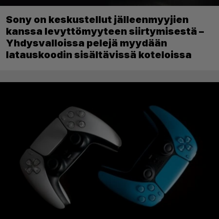
Sony on keskustellut jälleenmyyjien
kanssa levyttömyyteen siirtymisestä –
Yhdysvalloissa pelejä myydään
latauskoodin sisältävissä koteloissa