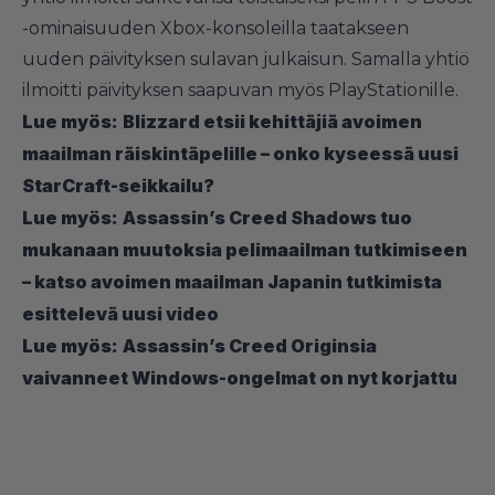
-ominaisuuden Xbox-konsoleilla taatakseen
uuden päivityksen sulavan julkaisun. Samalla yhtiö
ilmoitti päivityksen saapuvan myös PlayStationille.
Lue myös:
Blizzard etsii kehittäjiä avoimen
maailman räiskintäpelille – onko kyseessä uusi
StarCraft-seikkailu?
Lue myös:
Assassin’s Creed Shadows tuo
mukanaan muutoksia pelimaailman tutkimiseen
– katso avoimen maailman Japanin tutkimista
esittelevä uusi video
Lue myös:
Assassin’s Creed Originsia
vaivanneet Windows-ongelmat on nyt korjattu