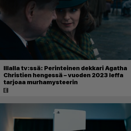
Illalla tv:ssä: Perinteinen dekkari Agatha
Christien hengessä – vuoden 2023 leffa
tarjoaa murhamysteerin