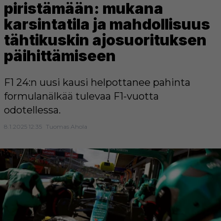
piristämään: mukana
karsintatila ja mahdollisuus
tähtikuskin ajosuorituksen
päihittämiseen
F1 24:n uusi kausi helpottanee pahinta
formulanälkää tulevaa F1-vuotta
odotellessa.
8.1.2025 12:35
Tuomas Ahola