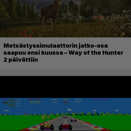
Metsästyssimulaattorin jatko-osa
saapuu ensi kuussa – Way of the Hunter
2 päivättiin