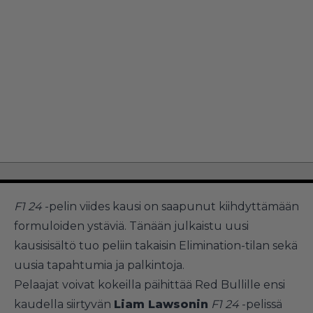
F1 24
-pelin viides kausi on saapunut kiihdyttämään
formuloiden ystäviä. Tänään julkaistu uusi
kausisisältö tuo peliin takaisin Elimination-tilan sekä
uusia tapahtumia ja palkintoja.
Pelaajat voivat kokeilla päihittää Red Bullille ensi
kaudella siirtyvän
Liam Lawsonin
F1 24
-pelissä