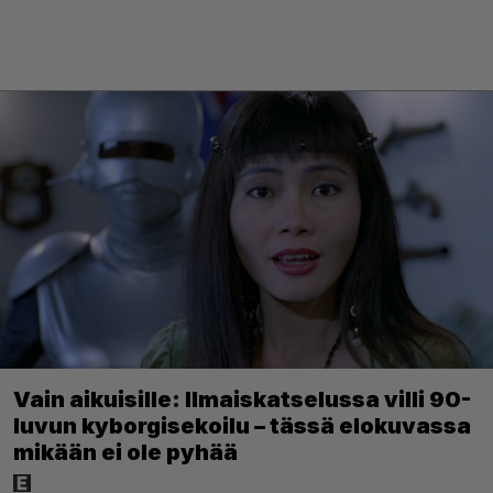
Vain aikuisille: Ilmaiskatselussa villi 90-
luvun kyborgisekoilu – tässä elokuvassa
mikään ei ole pyhää