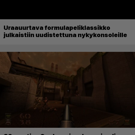
Uraauurtava formulapeliklassikko
julkaistiin uudistettuna nykykonsoleille