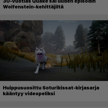
30-vuotias Quake sai uuden episodin
Wolfenstein-kehittäjiltä
Huippusuosittu Soturikissat-kirjasarja
kääntyy videopeliksi