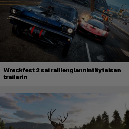
Wreckfest 2 sai rallienglannintäyteisen
trailerin