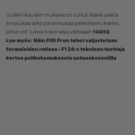
Uuden kauden mukana on tullut lisäksi useita
korjauksia sekä parannuksia pelikokemukseen,
jotka voit lukea kokonaisuudessaan
täältä
.
Lue myös:
Näin PS5 Pron tehot valjastetaan
formuloiden ratissa – F1 24:n tekninen tuottaja
kertoo pelikokemuksesta uutuuskonsolilla