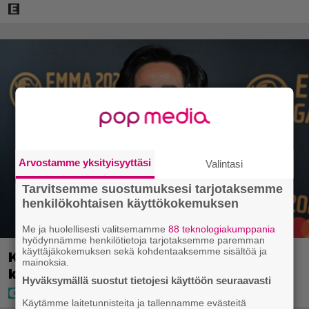
Arvostamme yksityisyyttäsi
Valintasi
Tarvitsemme suostumuksesi tarjotaksemme
henkilökohtaisen käyttökokemuksen
Me ja huolellisesti valitsemamme
88 teknologiakumppania
hyödynnämme henkilötietoja tarjotaksemme paremman
käyttäjäkokemuksen sekä kohdentaaksemme sisältöä ja
Kaija Koolta ikävä ilmoitus – Juha Tapio
mainoksia.
kiirehti apuun
Hyväksymällä suostut tietojesi käyttöön seuraavasti
Käytämme laitetunnisteita ja tallennamme evästeitä