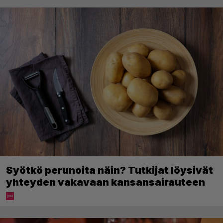
Syötkö perunoita näin? Tutkijat löysivät
yhteyden vakavaan kansansairauteen