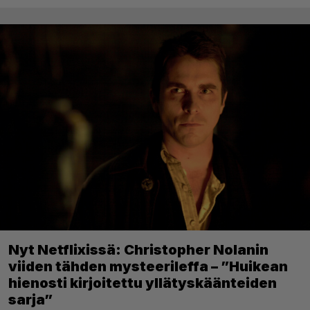
Nyt Netflixissä: Christopher Nolanin
viiden tähden mysteerileffa – ”Huikean
hienosti kirjoitettu yllätyskäänteiden
sarja”