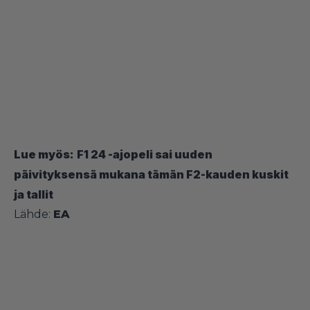
Lue myös:
F1 24 -ajopeli sai uuden
päivityksensä mukana tämän F2-kauden kuskit
ja tallit
Lähde:
EA