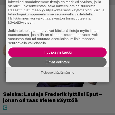
laitteellesi saadaksemme tietoja esimerkiksi sivuista, joilla
vierailit, IP-osoitteestasi sekä laitteesi ominaisuuksista.
Pääset tutustumaan yksityiskohtaisesti käyttötarkoituksiin ja
teknologiakumppaneihimme seuraavalla välilehdellä.
Hylkääminen voi vaikuttaa sivuston toimivuuteen ja
käytettävyyteen.
Jotkin teknologiamme voivat käsitellä tietoja myös ilman
suostumusta, jos niillä on siihen oikeutettu peruste. Voit
vastustaa tätä tai muuttaa asetuksiasi milloin tahansa
seuraavalla välilehdellä.
Hyväksyn kaikki
Omat valintani
Tietosuojakäytäntömme
Seiska: Laulaja Frederik lyttäsi Eput –
johan oli taas kielen käyttöä