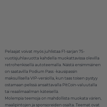
Pelaajat voivat myös juhlistaa F1-sarjan 75-
vuotisjuhlavuotta kahdella muokattavissa olevilla
retrohenkisellä autoteemalla. Näistä ensimmäinen
on saatavilla Podium Pass -kausipassin
maksullisella VIP-versiolla, kun taas toisen pystyy
ostamaan pelissä ansaittavalla PitCoin-valuutalla
tai reaalimaailman käteisellä.
Molempia teemoja on mahdollista muokata värien,
maalipintojen ja sponsoreiden osalta. Teemat ovat