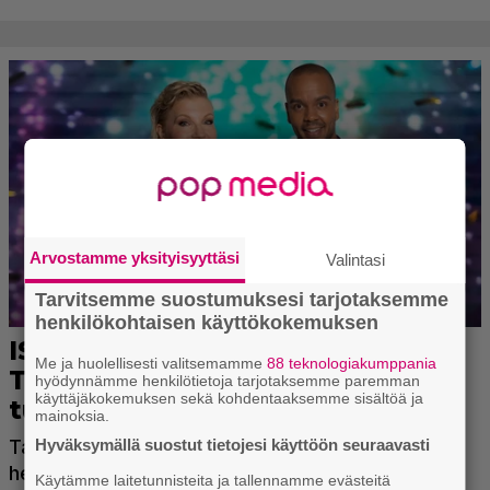
Arvostamme yksityisyyttäsi
Valintasi
Tarvitsemme suostumuksesi tarjotaksemme
henkilökohtaisen käyttökokemuksen
Me ja huolellisesti valitsemamme
88 teknologiakumppania
hyödynnämme henkilötietoja tarjotaksemme paremman
käyttäjäkokemuksen sekä kohdentaaksemme sisältöä ja
mainoksia.
Hyväksymällä suostut tietojesi käyttöön seuraavasti
Käytämme laitetunnisteita ja tallennamme evästeitä