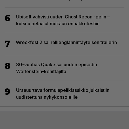
6
Ubisoft vahvisti uuden Ghost Recon -pelin –
kutsuu pelaajat mukaan ennakkotestiin
7
Wreckfest 2 sai rallienglannintäyteisen trailerin
8
30-vuotias Quake sai uuden episodin
Wolfenstein-kehittäjiltä
9
Uraauurtava formulapeliklassikko julkaistiin
uudistettuna nykykonsoleille