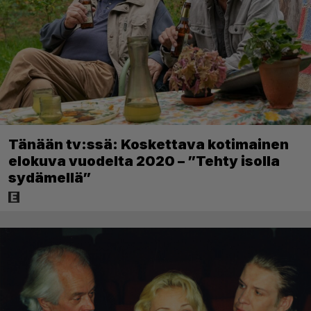
Tänään tv:ssä: Koskettava kotimainen
elokuva vuodelta 2020 – ”Tehty isolla
sydämellä”