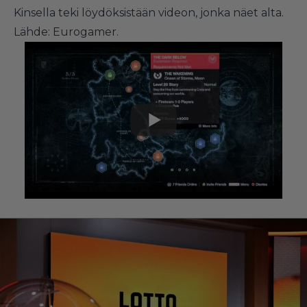
Kinsella teki löydöksistään videon, jonka näet alta.
Lähde:
Eurogamer
.