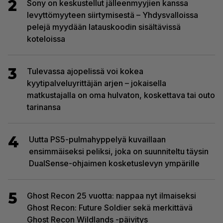
2
Sony on keskustellut jälleenmyyjien kanssa
levyttömyyteen siirtymisestä – Yhdysvalloissa
pelejä myydään latauskoodin sisältävissä
koteloissa
3
Tulevassa ajopelissä voi kokea
kyytipalveluyrittäjän arjen – jokaisella
matkustajalla on oma hulvaton, koskettava tai outo
tarinansa
4
Uutta PS5-pulmahyppelyä kuvaillaan
ensimmäiseksi peliksi, joka on suunniteltu täysin
DualSense-ohjaimen kosketuslevyn ympärille
5
Ghost Recon 25 vuotta: nappaa nyt ilmaiseksi
Ghost Recon: Future Soldier sekä merkittävä
Ghost Recon Wildlands -päivitys