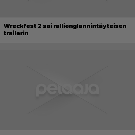
Wreckfest 2 sai rallienglannintäyteisen
trailerin