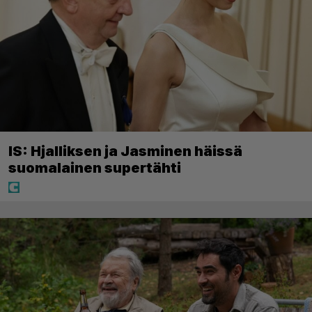
IS: Hjalliksen ja Jasminen häissä
suomalainen supertähti