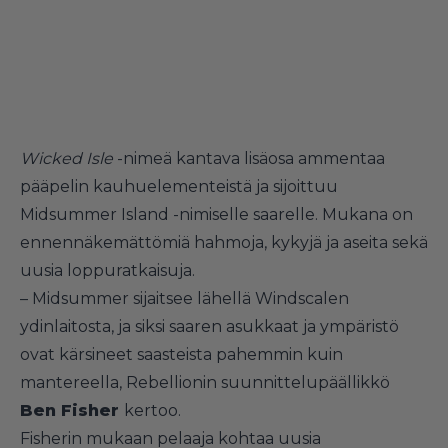
Wicked Isle
-nimeä kantava lisäosa ammentaa
pääpelin kauhuelementeistä ja sijoittuu
Midsummer Island -nimiselle saarelle. Mukana on
ennennäkemättömiä hahmoja, kykyjä ja aseita sekä
uusia loppuratkaisuja.
– Midsummer sijaitsee lähellä Windscalen
ydinlaitosta, ja siksi saaren asukkaat ja ympäristö
ovat kärsineet saasteista pahemmin kuin
mantereella, Rebellionin suunnittelupäällikkö
Ben Fisher
kertoo.
Fisherin mukaan pelaaja kohtaa uusia