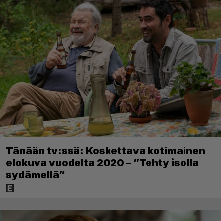
Tänään tv:ssä: Koskettava kotimainen
elokuva vuodelta 2020 – ”Tehty isolla
sydämellä”