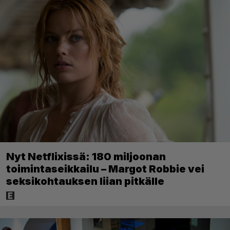
Nyt Netflixissä: 180 miljoonan
toimintaseikkailu – Margot Robbie vei
seksikohtauksen liian pitkälle