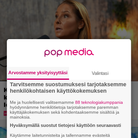
Arvostamme yksityisyyttäsi
Valintasi
Tarvitsemme suostumuksesi tarjotaksemme
Karita Tykän ja Sami Saikkosen rakkaus
henkilökohtaisen käyttökokemuksen
kukoistaa – vähäpukeista hempeilyä ja
Me ja huolellisesti valitsemamme
88 teknologiakumppania
leveitä virnistyksiä laiturilla
hyödynnämme henkilötietoja tarjotaksemme paremman
käyttäjäkokemuksen sekä kohdentaaksemme sisältöä ja
mainoksia.
Hyväksymällä suostut tietojesi käyttöön seuraavasti
Käytämme laitetunnisteita ja tallennamme evästeitä