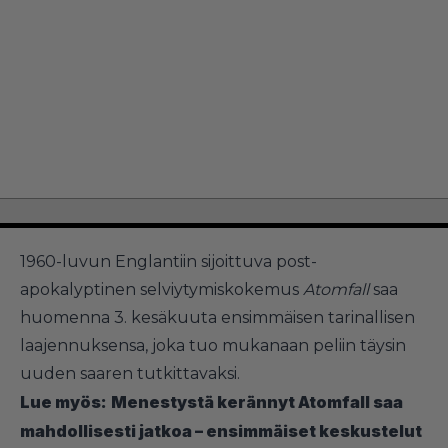
1960-luvun Englantiin sijoittuva post-
apokalyptinen selviytymiskokemus
Atomfall
saa
huomenna 3. kesäkuuta ensimmäisen tarinallisen
laajennuksensa, joka tuo mukanaan peliin täysin
uuden saaren tutkittavaksi.
Lue myös:
Menestystä kerännyt Atomfall saa
mahdollisesti jatkoa – ensimmäiset keskustelut