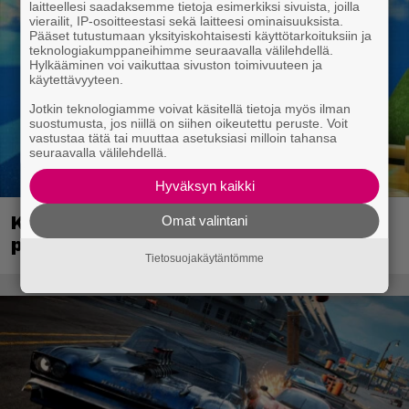
laitteellesi saadaksemme tietoja esimerkiksi sivuista, joilla
vierailit, IP-osoitteestasi sekä laitteesi ominaisuuksista.
Pääset tutustumaan yksityiskohtaisesti käyttötarkoituksiin ja
teknologiakumppaneihimme seuraavalla välilehdellä.
Hylkääminen voi vaikuttaa sivuston toimivuuteen ja
käytettävyyteen.
Jotkin teknologiamme voivat käsitellä tietoja myös ilman
suostumusta, jos niillä on siihen oikeutettu peruste. Voit
vastustaa tätä tai muuttaa asetuksiasi milloin tahansa
seuraavalla välilehdellä.
Hyväksyn kaikki
Kerron nyt, miksi Super Mario Galaxy on
Omat valintani
paras ja tärkein Mario-peli
Tietosuojakäytäntömme