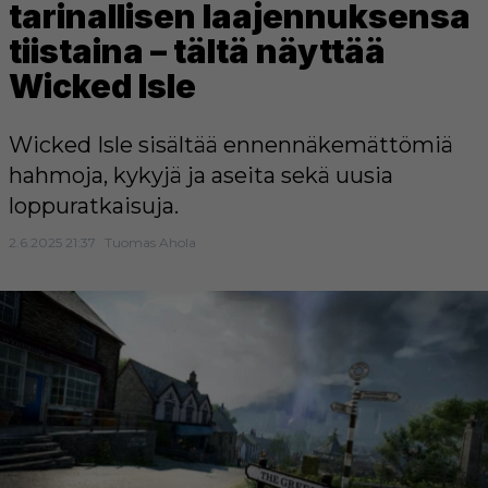
tarinallisen laajennuksensa
tiistaina – tältä näyttää
Wicked Isle
Wicked Isle sisältää ennennäkemättömiä
hahmoja, kykyjä ja aseita sekä uusia
loppuratkaisuja.
2.6.2025 21:37
Tuomas Ahola