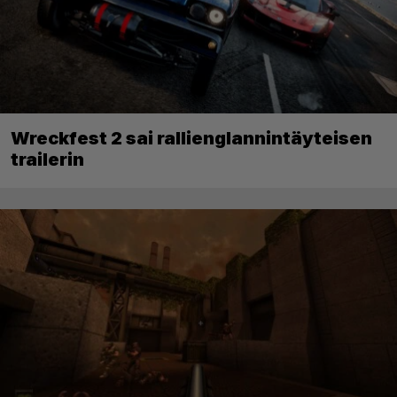
Wreckfest 2 sai rallienglannintäyteisen
trailerin