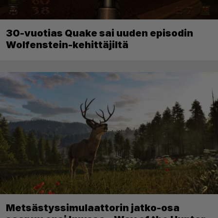
30-vuotias Quake sai uuden episodin
Wolfenstein-kehittäjiltä
Metsästyssimulaattorin jatko-osa