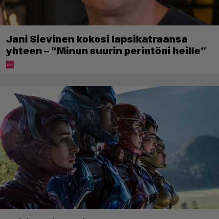
Jani Sievinen kokosi lapsikatraansa
yhteen – ”Minun suurin perintöni heille”