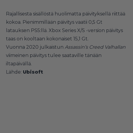
Rajallisesta sisällöstä huolimatta päivityksellä riittää
kokoa. Pienimmillään päivitys vaatii 0,5 Gt
latauksen PS5:llä. Xbox Series X/S -version päivitys
taas on kooltaan kokonaiset 15,1 Gt.
Vuonna 2020 julkaistun
Assassin’s Creed Valhallan
viimeinen päivitys tulee saataville tänään
iltapäivällä.
Lähde:
Ubisoft