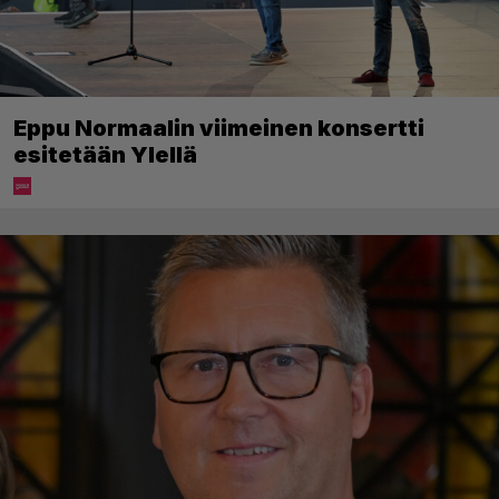
Eppu Normaalin viimeinen konsertti
esitetään Ylellä