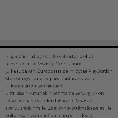
PlayStation 4:lle ja Vitalle valmisteilla ollut
toimintanimike
Velocity 2X
on saanut
julkaisupäivän. Euroopassa pelin löytää PlayStation
Storesta syyskuun 3. päivä toistaiseksi vielä
julkistamattomaan hintaan.
Brittiläisen Futurlabin kehittämä
Velocity 2X
on
jatko-osa parin vuoden takaiselle
Velocity
-
avaruusräiskinnälle.
2X
ei pyri syöttämään pelaajille
kuitenkaan vain vanhemman pelin ideoita