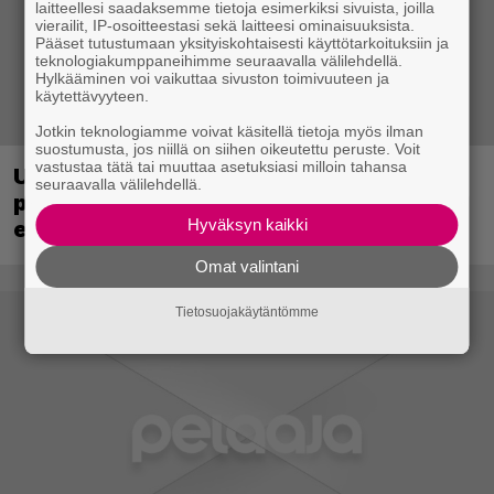
laitteellesi saadaksemme tietoja esimerkiksi sivuista, joilla
vierailit, IP-osoitteestasi sekä laitteesi ominaisuuksista.
Pääset tutustumaan yksityiskohtaisesti käyttötarkoituksiin ja
teknologiakumppaneihimme seuraavalla välilehdellä.
Hylkääminen voi vaikuttaa sivuston toimivuuteen ja
käytettävyyteen.
Jotkin teknologiamme voivat käsitellä tietoja myös ilman
suostumusta, jos niillä on siihen oikeutettu peruste. Voit
vastustaa tätä tai muuttaa asetuksiasi milloin tahansa
Ubisoft vahvisti uuden Ghost Recon -
seuraavalla välilehdellä.
pelin – kutsuu pelaajat mukaan
Hyväksyn kaikki
ennakkotestiin
Omat valintani
Tietosuojakäytäntömme