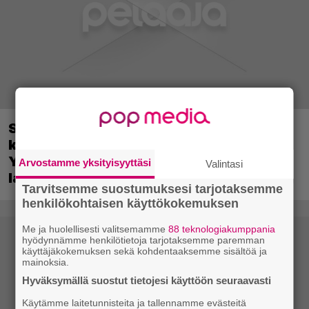
Sony on keskustellut jälleenmyyjien
kanssa levyttömyyteen siirtymisestä –
Yhdysvalloissa pelejä myydään
Arvostamme yksityisyyttäsi
Valintasi
latauskoodin sisältävissä koteloissa
Tarvitsemme suostumuksesi tarjotaksemme
henkilökohtaisen käyttökokemuksen
Me ja huolellisesti valitsemamme
88 teknologiakumppania
hyödynnämme henkilötietoja tarjotaksemme paremman
käyttäjäkokemuksen sekä kohdentaaksemme sisältöä ja
mainoksia.
Hyväksymällä suostut tietojesi käyttöön seuraavasti
Käytämme laitetunnisteita ja tallennamme evästeitä