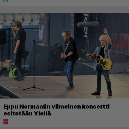
Eppu Normaalin viimeinen konsertti
esitetään Ylellä