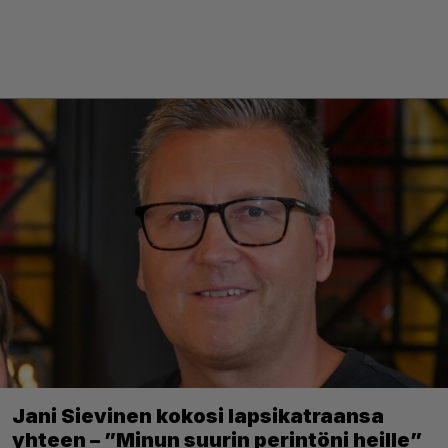
Jani Sievinen kokosi lapsikatraansa
yhteen – ”Minun suurin perintöni heille”