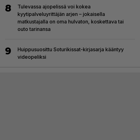
8
Tulevassa ajopelissä voi kokea
kyytipalveluyrittäjän arjen – jokaisella
matkustajalla on oma hulvaton, koskettava tai
outo tarinansa
9
Huippusuosittu Soturikissat-kirjasarja kääntyy
videopeliksi