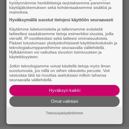
hyödynnämme henkilötietoja tarjotaksemme paremman
käyttäjäkokemuksen sekä kohdentaaksemme sisältöä ja
mainoksia.
Hyväksymällä suostut tietojesi käyttöön seuraavasti
Käytämme laitetunnisteita ja tallennamme evästeitä
laitteellesi saadaksemme tietoja esimerkiksi sivuista, joilla
vierailit, IP-osoitteestasi sekä laitteesi ominaisuuksista.
Pääset tutustumaan yksityiskohtaisesti käyttötarkoituksiin ja
teknologiakumppaneihimme seuraavalla välilehdellä.
Hylkääminen voi vaikuttaa sivuston toimivuuteen ja
käytettävyyteen.
Jotkin teknologiamme voivat käsitellä tietoja myös ilman
suostumusta, jos niillä on siihen oikeutettu peruste. Voit
vastustaa tätä tai muuttaa asetuksiasi milloin tahansa
seuraavalla välilehdellä.
Hyväksyn kaikki
Omat valintani
Tietosuojakäytäntömme