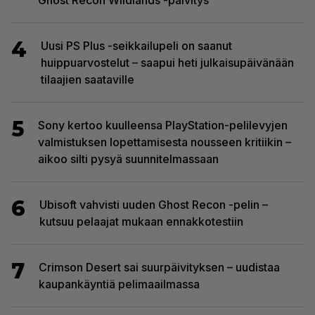
4
Uusi PS Plus -seikkailupeli on saanut
huippuarvostelut – saapui heti julkaisupäivänään
tilaajien saataville
5
Sony kertoo kuulleensa PlayStation-pelilevyjen
valmistuksen lopettamisesta nousseen kritiikin –
aikoo silti pysyä suunnitelmassaan
6
Ubisoft vahvisti uuden Ghost Recon -pelin –
kutsuu pelaajat mukaan ennakkotestiin
7
Crimson Desert sai suurpäivityksen – uudistaa
kaupankäyntiä pelimaailmassa