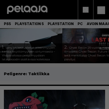
PS5
PLAYSTATION 5
PLAYSTATION
PC
AVOIN MAA
1.
2.
Sony on keskustellut jälleenmyyjien
Ghost Recon 25 vuotta: nap
kanssa levyttömyyteen siirtymisestä –
ilmaiseksi Ghost Recon: Future S
Yhdysvalloissa pelejä myydään
sekä merkittävä Ghost Recon Wi
latauskoodin sisältävissä koteloissa
päivitys
Peligenre:
Taktiikka