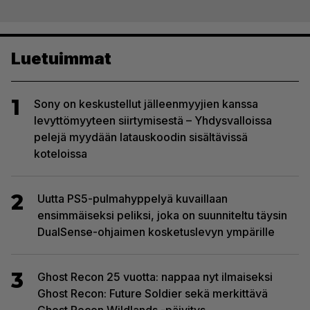
Luetuimmat
1
Sony on keskustellut jälleenmyyjien kanssa
levyttömyyteen siirtymisestä – Yhdysvalloissa
pelejä myydään latauskoodin sisältävissä
koteloissa
2
Uutta PS5-pulmahyppelyä kuvaillaan
ensimmäiseksi peliksi, joka on suunniteltu täysin
DualSense-ohjaimen kosketuslevyn ympärille
3
Ghost Recon 25 vuotta: nappaa nyt ilmaiseksi
Ghost Recon: Future Soldier sekä merkittävä
Ghost Recon Wildlands -päivitys