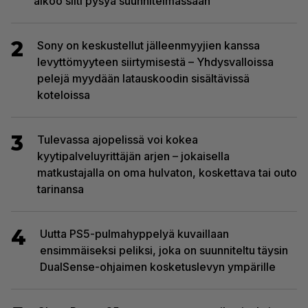
aikoo silti pysyä suunnitelmassaan
2
Sony on keskustellut jälleenmyyjien kanssa
levyttömyyteen siirtymisestä – Yhdysvalloissa
pelejä myydään latauskoodin sisältävissä
koteloissa
3
Tulevassa ajopelissä voi kokea
kyytipalveluyrittäjän arjen – jokaisella
matkustajalla on oma hulvaton, koskettava tai outo
tarinansa
4
Uutta PS5-pulmahyppelyä kuvaillaan
ensimmäiseksi peliksi, joka on suunniteltu täysin
DualSense-ohjaimen kosketuslevyn ympärille