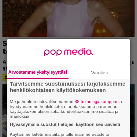
Arvostamme yksityisyyttäsi
Valintasi
Tarvitsemme suostumuksesi tarjotaksemme
henkilökohtaisen käyttökokemuksen
Me ja huolellisesti valitsemamme
88 teknologiakumppania
hyödynnämme henkilötietoja tarjotaksemme paremman
käyttäjäkokemuksen sekä kohdentaaksemme sisältöä ja
mainoksia.
Hyväksymällä suostut tietojesi käyttöön seuraavasti
Käytämme laitetunnisteita ja tallennamme evästeitä