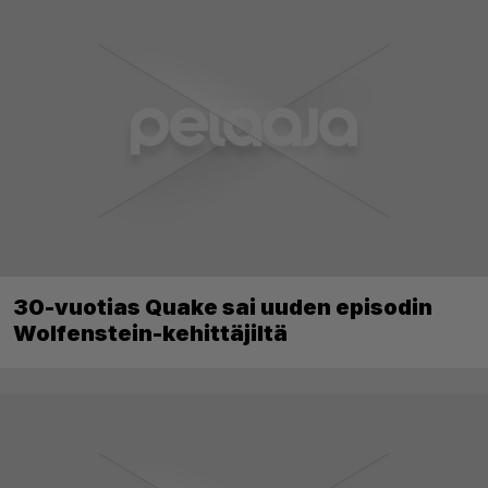
30-vuotias Quake sai uuden episodin
Wolfenstein-kehittäjiltä