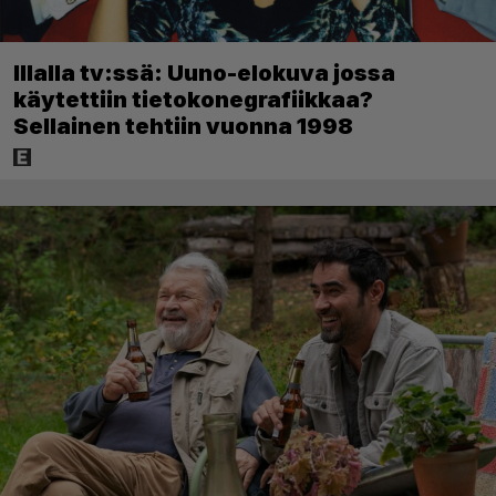
Illalla tv:ssä: Uuno-elokuva jossa
käytettiin tietokonegrafiikkaa?
Sellainen tehtiin vuonna 1998