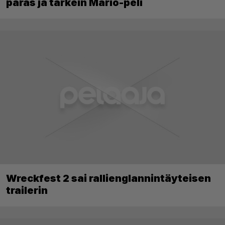
paras ja tärkein Mario-peli
Wreckfest 2 sai rallienglannintäyteisen
trailerin