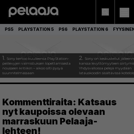
PS5
PLAYSTATION 5
PS6
PLAYSTATION 6
FYYSINE
1.
2.
Sony kertoo kuulleensa PlayStation-
Sony on keskustellut jälleen
pelilevyjen valmistuksen lopettamisesta
kanssa levyttömyyteen siirtymis
nousseen kritiikin – aikoo silti pysyä
Yhdysvalloissa pelejä myydään
suunnitelmassaan
latauskoodin sisältävissä koteloi
Kommenttiraita: Katsaus
nyt kaupoissa olevaan
marraskuun Pelaaja-
lehteen!