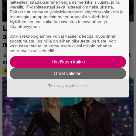
laitteellesi saadaksemme tietoja esimerkiksi sivuista, joilla
vierailit, IP-osoitteestasi sekä laitteesi ominaisuuksista.
Pääset tutustumaan yksityiskohtaisesti käyttötarkoituksiin ja
teknologiakumppaneihimme seuraavalla välilehdellä.
Hylkääminen voi vaikuttaa sivuston toimivuuteen ja
käytettävyyteen.
Jotkin teknologiamme voivat käsitellä tietoja myös ilman
suostumusta, jos niillä on siihen oikeutettu peruste. Voit
vastustaa tätä tai muuttaa asetuksiasi milloin tahansa
seuraavalla välilehdellä.
Hyväksyn kaikki
Omat valintani
Tietosuojakäytäntömme