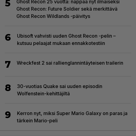
5
Ghost Recon 25 vuotta: nappaa nyt ilmaiseksi
Ghost Recon: Future Soldier sekä merkittävä
Ghost Recon Wildlands -päivitys
6
Ubisoft vahvisti uuden Ghost Recon -pelin –
kutsuu pelaajat mukaan ennakkotestiin
7
Wreckfest 2 sai rallienglannintäyteisen trailerin
8
30-vuotias Quake sai uuden episodin
Wolfenstein-kehittäjiltä
9
Kerron nyt, miksi Super Mario Galaxy on paras ja
tärkein Mario-peli