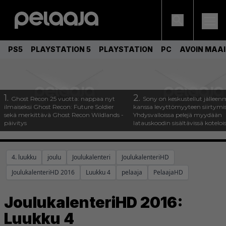
PS5
PLAYSTATION 5
PLAYSTATION
PC
AVOIN MAA
1.
2.
Ghost Recon 25 vuotta: nappaa nyt
Sony on keskustellut jälleen
ilmaiseksi Ghost Recon: Future Soldier
kanssa levyttömyyteen siirtymis
sekä merkittävä Ghost Recon Wildlands -
Yhdysvalloissa pelejä myydään
päivitys
latauskoodin sisältävissä koteloi
4. luukku
joulu
Joulukalenteri
JoulukalenteriHD
JoulukalenteriHD 2016
Luukku 4
pelaaja
PelaajaHD
JoulukalenteriHD 2016:
Luukku 4