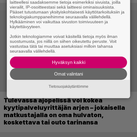
laitteellesi saadaksemme tietoja esimerkiksi sivuista, joilla
vierailit, IP-osoitteestasi sekä laitteesi ominaisuuksista.
Pääset tutustumaan yksityiskohtaisesti käyttötarkoituksiin ja
teknologiakumppaneihimme seuraavalla välilehdellä.
Hylkääminen voi vaikuttaa sivuston toimivuuteen ja
käytettävyyteen.
Jotkin teknologiamme voivat käsitellä tietoja myös ilman
suostumusta, jos niillä on siihen oikeutettu peruste. Voit
vastustaa tätä tai muuttaa asetuksiasi milloin tahansa
seuraavalla välilehdellä.
Hyväksyn kaikki
Omat valintani
Tietosuojakäytäntömme
Tulevassa ajopelissä voi kokea
kyytipalveluyrittäjän arjen – jokaisella
matkustajalla on oma hulvaton,
koskettava tai outo tarinansa