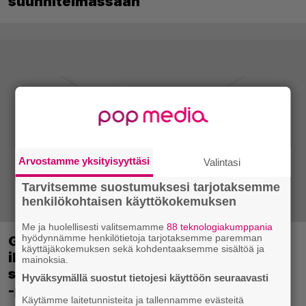
suunnitelmassaan
Arvostamme yksityisyyttäsi
Valintasi
Tarvitsemme suostumuksesi tarjotaksemme
henkilökohtaisen käyttökokemuksen
Me ja huolellisesti valitsemamme
88 teknologiakumppania
hyödynnämme henkilötietoja tarjotaksemme paremman
Ghost Recon 25 vuotta: nappaa nyt
käyttäjäkokemuksen sekä kohdentaaksemme sisältöä ja
ilmaiseksi Ghost Recon: Future Soldier
mainoksia.
sekä merkittävä Ghost Recon Wildlands
Hyväksymällä suostut tietojesi käyttöön seuraavasti
-päivitys
Käytämme laitetunnisteita ja tallennamme evästeitä