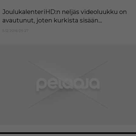
JoulukalenteriHD:n neljäs videoluukku on
avautunut, joten kurkista sisään...
5.12.2016 09:27