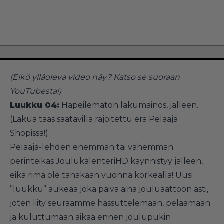
(Eikö ylläoleva video näy?
Katso se suoraan
YouTubesta!
)
Luukku 04:
Häpeilemätön lakumainos, jälleen.
(Lakua taas saatavilla rajoitettu erä
Pelaaja
Shopissa
!)
Pelaaja-lehden enemmän tai vähemmän
perinteikäs JoulukalenteriHD käynnistyy jälleen,
eikä rima ole tänäkään vuonna korkealla! Uusi
”luukku” aukeaa joka päivä aina jouluaattoon asti,
joten liity seuraamme hassuttelemaan, pelaamaan
ja kuluttumaan aikaa ennen joulupukin