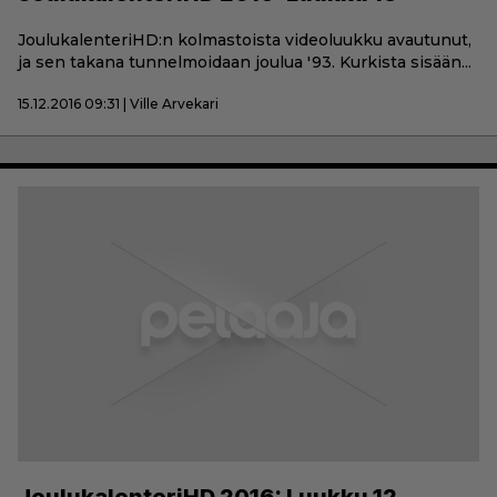
JoulukalenteriHD:n kolmastoista videoluukku avautunut,
ja sen takana tunnelmoidaan joulua '93. Kurkista sisään...
15.12.2016 09:31 | Ville Arvekari
JoulukalenteriHD 2016: Luukku 12