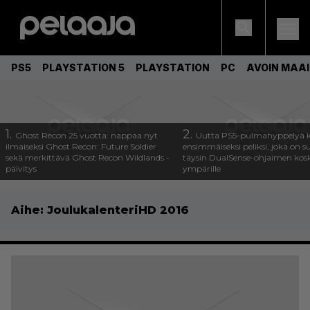
PS5
PLAYSTATION 5
PLAYSTATION
PC
AVOIN MAA
1.
2.
Ghost Recon 25 vuotta: nappaa nyt
Uutta PS5-pulmahyppelyä k
ilmaiseksi Ghost Recon: Future Soldier
ensimmäiseksi peliksi, joka on s
sekä merkittävä Ghost Recon Wildlands -
täysin DualSense-ohjaimen kos
päivitys
ympärille
Aihe:
JoulukalenteriHD 2016