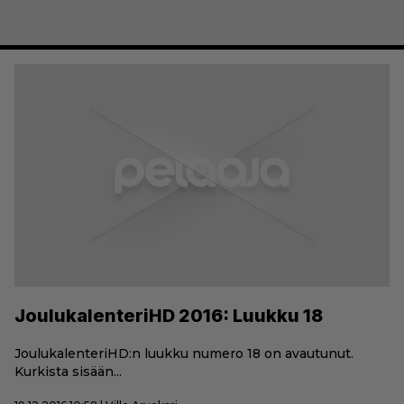
JoulukalenteriHD 2016: Luukku 18
JoulukalenteriHD:n luukku numero 18 on avautunut.
Kurkista sisään...