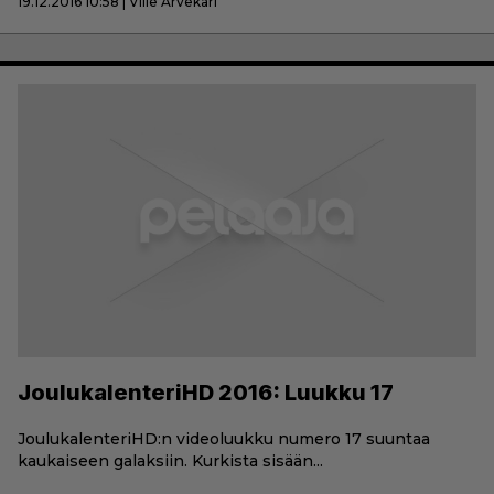
19.12.2016 10:58 | Ville Arvekari
JoulukalenteriHD 2016: Luukku 17
JoulukalenteriHD:n videoluukku numero 17 suuntaa
kaukaiseen galaksiin. Kurkista sisään...