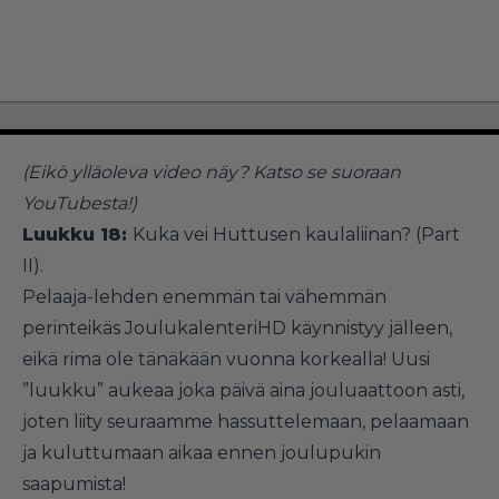
(Eikö ylläoleva video näy?
Katso se suoraan
YouTubesta!
)
Luukku 18:
Kuka vei Huttusen kaulaliinan? (Part
II).
Pelaaja-lehden enemmän tai vähemmän
perinteikäs JoulukalenteriHD käynnistyy jälleen,
eikä rima ole tänäkään vuonna korkealla! Uusi
”luukku” aukeaa joka päivä aina jouluaattoon asti,
joten liity seuraamme hassuttelemaan, pelaamaan
ja kuluttumaan aikaa ennen joulupukin
saapumista!