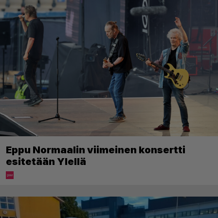
Eppu Normaalin viimeinen konsertti
esitetään Ylellä