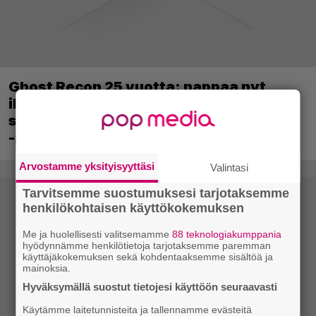
Ghost Recon 25 vuotta: nappaa nyt
ilmaiseksi Ghost Recon: Future Soldier
sekä merkittävä Ghost Recon Wildlands
-päivitys
Arvostamme yksityisyyttäsi
Valintasi
Tarvitsemme suostumuksesi tarjotaksemme
henkilökohtaisen käyttökokemuksen
Me ja huolellisesti valitsemamme
88 teknologiakumppania
hyödynnämme henkilötietoja tarjotaksemme paremman
käyttäjäkokemuksen sekä kohdentaaksemme sisältöä ja
mainoksia.
Hyväksymällä suostut tietojesi käyttöön seuraavasti
Käytämme laitetunnisteita ja tallennamme evästeitä