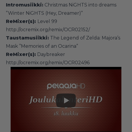
Intromusiikki:
Christmas NiGHTS into dreams
”Winter NiGHTS (Hey, Dreamer)”
ReMixer(s):
Level 99
http://ocremix.org/remix/OCR02152/
Taustamusiikki:
The Legend of Zelda: Majora’s
Mask ”Memories of an Ocarina”
ReMixer(s):
Daybreaker
http://ocremix.org/remix/OCR02496