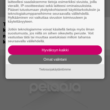
laitteellesi saadaksemme tietoja esimerkiksi sivuista, joilla
vierailit, IP-osoitteestasi sekä laitteesi ominaisuuksista.
Pääset tutustumaan yksityiskohtaisesti käyttötarkoituksiin ja
teknologiakumppaneihimme seuraavalla välilehdellä.
Hylkääminen voi vaikuttaa sivuston toimivuuteen ja
käytettävyyteen.
Tulevassa ajopelissä voi kokea
kyytipalveluyrittäjän arjen – jokaisella
Jotkin teknologiamme voivat käsitellä tietoja myös ilman
suostumusta, jos niillä on siihen oikeutettu peruste. Voit
matkustajalla on oma hulvaton,
vastustaa tätä tai muuttaa asetuksiasi milloin tahansa
koskettava tai outo tarinansa
seuraavalla välilehdellä.
Hyväksyn kaikki
Omat valintani
Tietosuojakäytäntömme