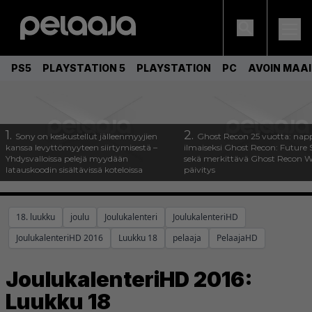
PS5
PLAYSTATION 5
PLAYSTATION
PC
AVOIN MAA
1.
2.
Sony on keskustellut jälleenmyyjien
Ghost Recon 25 vuotta: nap
kanssa levyttömyyteen siirtymisestä –
ilmaiseksi Ghost Recon: Future S
Yhdysvalloissa pelejä myydään
sekä merkittävä Ghost Recon Wi
latauskoodin sisältävissä koteloissa
päivitys
18. luukku
joulu
Joulukalenteri
JoulukalenteriHD
JoulukalenteriHD 2016
Luukku 18
pelaaja
PelaajaHD
JoulukalenteriHD 2016:
Luukku 18