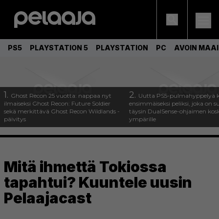
PS5
PLAYSTATION 5
PLAYSTATION
PC
AVOIN MAA
1.
2.
Ghost Recon 25 vuotta: nappaa nyt
Uutta PS5-pulmahyppelyä k
ilmaiseksi Ghost Recon: Future Soldier
ensimmäiseksi peliksi, joka on s
sekä merkittävä Ghost Recon Wildlands -
täysin DualSense-ohjaimen kos
päivitys
ympärille
Mitä ihmettä Tokiossa
tapahtui? Kuuntele uusin
Pelaajacast