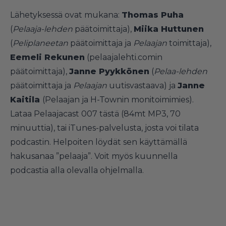
Lähetyksessä ovat mukana:
Thomas Puha
(
Pelaaja-lehden
päätoimittaja),
Miika Huttunen
(
Peliplaneetan
päätoimittaja ja
Pelaajan
toimittaja),
Eemeli Rekunen
(pelaajalehti.comin
päätoimittaja),
Janne Pyykkönen
(
Pelaa-lehden
päätoimittaja ja
Pelaajan
uutisvastaava) ja
Janne
Kaitila
(Pelaajan ja H-Townin monitoimimies).
Lataa Pelaajacast 007 tästä (84mt MP3, 70
minuuttia)
, tai iTunes-palvelusta, josta voi tilata
podcastin. Helpoiten löydät sen käyttämällä
hakusanaa ”pelaaja”. Voit myös kuunnella
podcastia alla olevalla ohjelmalla.