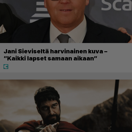
Jani Sieviseltä harvinainen kuva –
”Kaikki lapset samaan aikaan”