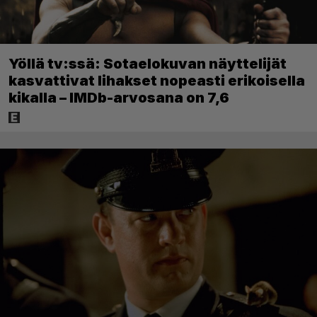
Yöllä tv:ssä: Sotaelokuvan näyttelijät
kasvattivat lihakset nopeasti erikoisella
kikalla – IMDb-arvosana on 7,6