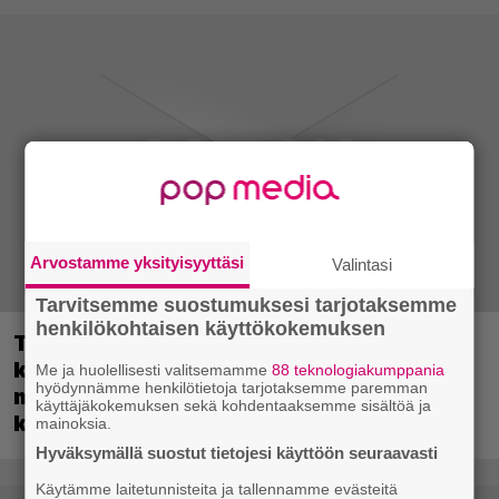
Arvostamme yksityisyyttäsi
Valintasi
Tarvitsemme suostumuksesi tarjotaksemme
henkilökohtaisen käyttökokemuksen
Tulevassa ajopelissä voi kokea
kyytipalveluyrittäjän arjen – jokaisella
Me ja huolellisesti valitsemamme
88 teknologiakumppania
hyödynnämme henkilötietoja tarjotaksemme paremman
matkustajalla on oma hulvaton,
käyttäjäkokemuksen sekä kohdentaaksemme sisältöä ja
koskettava tai outo tarinansa
mainoksia.
Hyväksymällä suostut tietojesi käyttöön seuraavasti
Käytämme laitetunnisteita ja tallennamme evästeitä