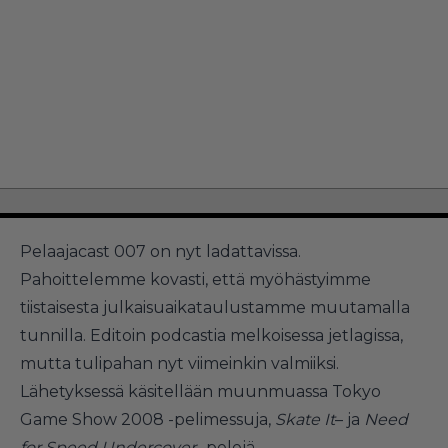
Pelaajacast 007 on nyt ladattavissa.
Pahoittelemme kovasti, että myöhästyimme
tiistaisesta julkaisuaikataulustamme muutamalla
tunnilla. Editoin podcastia melkoisessa jetlagissa,
mutta tulipahan nyt viimeinkin valmiiksi.
Lähetyksessä käsitellään muunmuassa Tokyo
Game Show 2008 -pelimessuja,
Skate It
– ja
Need
for Speed Undercover
-pelejä.