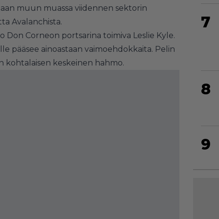
ataan muun muassa viidennen sektorin
7
ta Avalanchista.
 Don Corneon portsarina toimiva Leslie Kyle.
sille pääsee ainoastaan vaimoehdokkaita. Pelin
in kohtalaisen keskeinen hahmo.
8
9