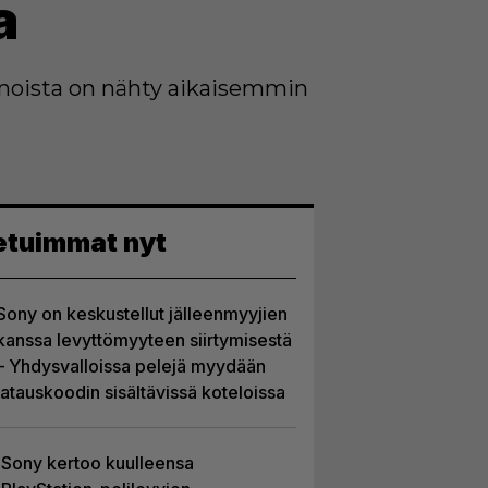
a
ahmoista on nähty aikaisemmin
etuimmat nyt
Sony on keskustellut jälleenmyyjien
kanssa levyttömyyteen siirtymisestä
– Yhdysvalloissa pelejä myydään
latauskoodin sisältävissä koteloissa
Sony kertoo kuulleensa