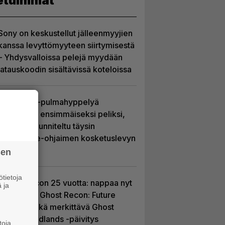
etuimmat
Sony on keskustellut jälleenmyyjien
kanssa levyttömyyteen siirtymisestä
– Yhdysvalloissa pelejä myydään
latauskoodin sisältävissä koteloissa
Uutta PS5-pulmahyppelyä
kuvaillaan ensimmäiseksi peliksi,
joka on suunniteltu täysin
DualSense-ohjaimen kosketuslevyn
ympärille
sen
tietoja
Ghost Recon 25 vuotta: nappaa nyt
 ja
ilmaiseksi Ghost Recon: Future
Soldier sekä merkittävä Ghost
Recon Wildlands -päivitys
toja