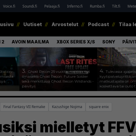
Voice.fi
Soundi.fi
Pelaaja.fi
Inferno.fi
Rumba.fi
Tilt.fi
Metel
tusivu
Uutiset
Arvostelut
Podcast
Tilaa l
 2
AVOIN MAAILMA
XBOX SERIES X/S
SONY
PÄIVI
3.
4.
Station-
Ghost Recon 25 vuotta: nappaa nyt
Tulevassa ajopeli
amisesta
ilmaiseksi Ghost Recon: Future Soldier
kyytipalveluyrittäjän 
ysyä
sekä merkittävä Ghost Recon Wildlands -
matkustajalla on om
päivitys
koskettava tai outo 
Final Fantasy VII Remake
Kazushige Nojima
square enix
siksi mielletyt FFV