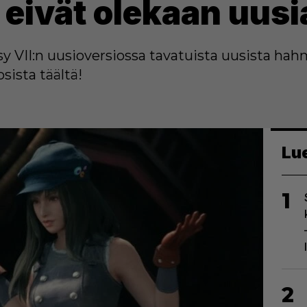
eivät olekaan uusi
asy VII:n uusioversiossa tavatuista uusista h
sista täältä!
Lu
1
2