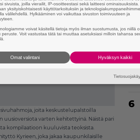
i sivuista, joilla vierailit, IP-osoitteestasi sekä laitteesi ominaisuuksista
an yksityiskohtaisesti käyttötarkoituksiin ja teknologiakumppaneihimm
la välilehdellä. Hylkääminen voi vaikuttaa sivuston toimivuuteen ja
4
yyteen.
knologiamme voivat käsitellä tietoja myös ilman suostumusta, jos niillä o
u peruste. Voit vastustaa tätä tai muuttaa asetuksiasi milloin tahansa se
lä.
Omat valintani
Hyväksyn kaikki
5
Tietosuojak
6
en sivuhahmoja, joita keskustelupalstoilla
tin uusioversiota varten kehitettyinä. Näistä pari
ta kompilaatioon kuuluvista teoksista.
ityttö Kyrieen, joka jakaa kaupunkilaisille