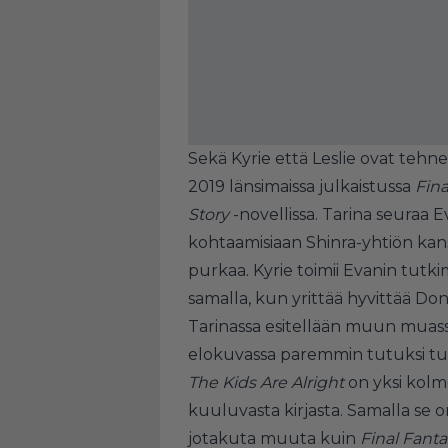
Sekä Kyrie että Leslie ovat tehne
2019 länsimaissa julkaistussa
Fina
Story
-novellissa. Tarina seuraa 
kohtaamisiaan Shinra-yhtiön kans
purkaa. Kyrie toimii Evanin tutk
samalla, kun yrittää hyvittää Do
Tarinassa esitellään muun muas
elokuvassa paremmin tutuksi tu
The Kids Are Alright
on yksi kol
kuuluvasta kirjasta. Samalla se on
jotakuta muuta kuin
Final Fanta