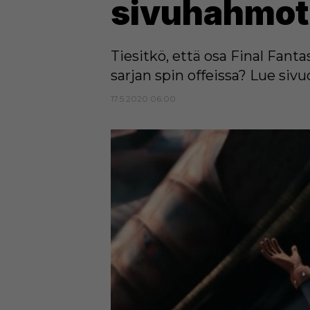
sivuhahmot 
Tiesitkö, että osa Final Fant
sarjan spin offeissa? Lue sivuo
17.5.2020 06:00