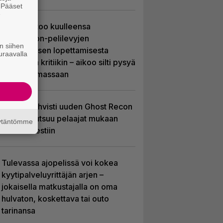
. Pääset
e
Sony kertoo kuulleensa
PlayStation-pelilevyjen
n siihen
valmistuksen lopettamisesta
uraavalla
nousseen kritiikin – aikoo silti pysyä
suunnitelmassaan
Ubisoft vahvisti uuden Ghost Recon
-pelin – kutsuu pelaajat mukaan
äytäntömme
ennakkotestiin
Tulevassa ajopelissä voi kokea
kyytipalveluyrittäjän arjen –
jokaisella matkustajalla on oma
hulvaton, koskettava tai outo
tarinansa