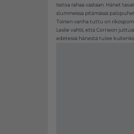
tietoa rahaa vastaan. Hänet tav
slummeissa pitämässä palopuhet
Toinen vanha tuttu on rikospomo
Leslie vahtii, että Corneon juttu
edetessä hänestä tulee kuitenk