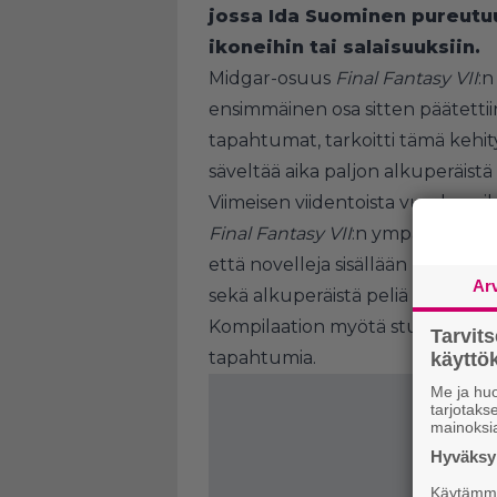
jossa Ida Suominen pureutuu 
ikoneihin tai salaisuuksiin.
Midgar-osuus
Final Fantasy VII
:n
ensimmäinen osa sitten päätetti
tapahtumat, tarkoitti tämä kehityst
säveltää aika paljon alkuperäist
Viimeisen viidentoista vuoden ai
Final Fantasy VII
:n ympärille su
että novelleja sisällään pitävä
The
Ar
sekä alkuperäistä peliä edeltäviä 
Kompilaation myötä studiolle onk
Tarvit
tapahtumia.
käytt
Me ja huo
tarjotak
mainoksi
Hyväksym
Käytämme 