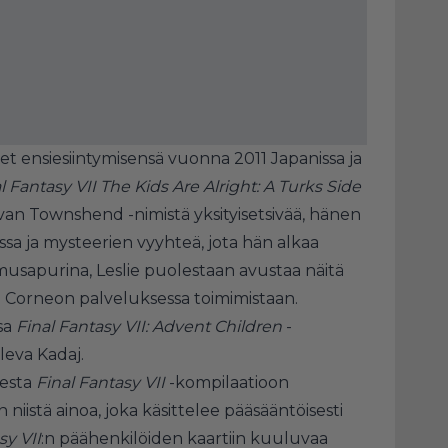
et ensiesiintymisensä vuonna 2011 Japanissa ja
l Fantasy VII The Kids Are Alright: A Turks Side
Evan Townshend -nimistä yksityisetsivää, hänen
sa ja mysteerien vyyhteä, jota hän alkaa
imusapurina, Leslie puolestaan avustaa näitä
n Corneon palveluksessa toimimistaan.
sa
Final Fantasy VII: Advent Children
-
leva Kadaj.
mesta
Final Fantasy VII
-kompilaatioon
 niistä ainoa, joka käsittelee pääsääntöisesti
sy VII
:n päähenkilöiden kaartiin kuuluvaa