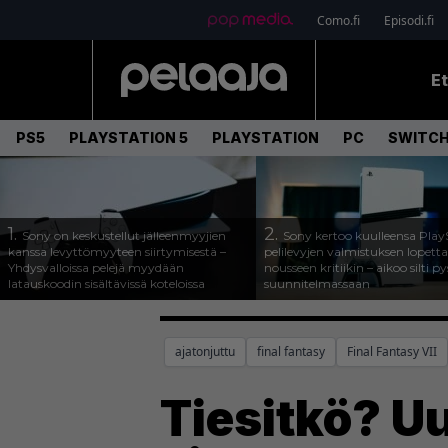
Como.fi
Episodi.fi
E
PS5
PLAYSTATION 5
PLAYSTATION
PC
SWITCH
1.
2.
Sony on keskustellut jälleenmyyjien
Sony kertoo kuulleensa Play
kanssa levyttömyyteen siirtymisestä –
pelilevyjen valmistuksen lopett
Yhdysvalloissa pelejä myydään
nousseen kritiikin – aikoo silti p
latauskoodin sisältävissä koteloissa
suunnitelmassaan
ajatonjuttu
final fantasy
Final Fantasy VII
Tiesitkö? Uu