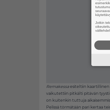
esimerkiks
tutustuma
seuraaval
käytettäv
Jotkin te
oikeutett
välilehdel
Remakessa
esiteltiin kaartillin
vaikutettiin pitkälti pitävän tyys
on kuitenkin tuttuja aikaisemmis
Pelissä törmätään pari kertaa tein