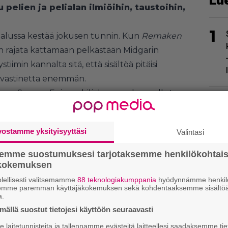
Lu
pelien ja pelialan ilmiöihin, taustoihin,
1
 alussa kestää jokusen tunnin. Kun
Remaken
in rajata kattamaan pelkästään Midgarin
iimin kannalta sitä, että sisältöä pitäisi
ä vastinetta enemmän.
kana Square Enix on hiljakseen rakennellut
2
urempaa universumia. Sekä pelejä, elokuvia
 Compilation of Final Fantasy VII
käsittelee
vostamme yksityisyyttäsi
Valintasi
että sen jälkeisiä tapahtumia eri vinkkeleistä.
in kertynyt laaja kattaus hahmoja, paikkoja ja
semme suostumuksesi tarjotaksemme henkilökohtai
ökokemuksen
lellisesti valitsemamme
88 teknologiakumppania
hyödynnämme henkilö
3
semme paremman käyttäjäkokemuksen sekä kohdentaaksemme sisältöä
a.
ällä suostut tietojesi käyttöön seuraavasti
laitetunnisteita ja tallennamme evästeitä laitteellesi saadaksemme tie