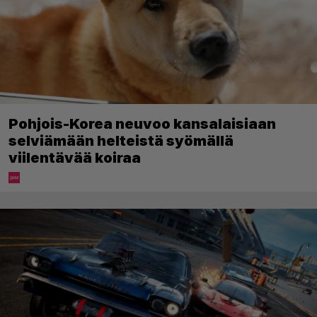
Pohjois-Korea neuvoo kansalaisiaan
selviämään helteistä syömällä
viilentävää koiraa