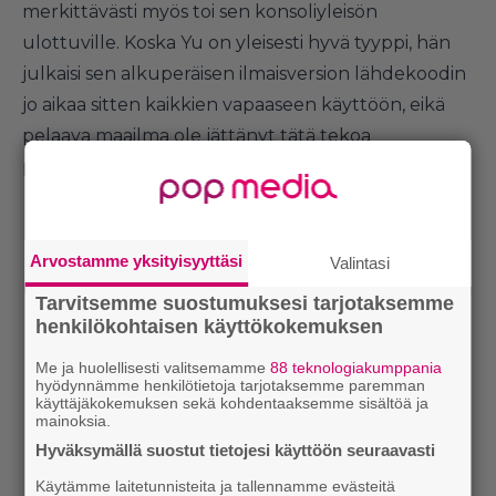
merkittävästi myös toi sen konsoliyleisön
ulottuville. Koska Yu on yleisesti hyvä tyyppi, hän
julkaisi sen alkuperäisen ilmaisversion lähdekoodin
jo aikaa sitten kaikkien vapaaseen käyttöön, eikä
pelaava maailma ole jättänyt tätä tekoa
palkitsematta.
Arvostamme yksityisyyttäsi
Valintasi
Tarvitsemme suostumuksesi tarjotaksemme
henkilökohtaisen käyttökokemuksen
Me ja huolellisesti valitsemamme
88 teknologiakumppania
hyödynnämme henkilötietoja tarjotaksemme paremman
käyttäjäkokemuksen sekä kohdentaaksemme sisältöä ja
mainoksia.
Hyväksymällä suostut tietojesi käyttöön seuraavasti
Käytämme laitetunnisteita ja tallennamme evästeitä