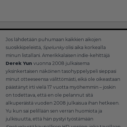
Jos lähdetään puhumaan kaikkien aikojen
suosikkipeleistä,
Spelunky
olisi aika korkealla
minun listallani. Amerikkalaisen indie-kehittäjä
Derek Yun
vuonna 2008 julkaisema
yksinkertaisen näköinen tasohyppelypeli sieppasi
minut otteeseensa välittömästi, eikä ole oikeastaan
päästänyt irti vielä 17 vuotta myöhemmin – joskin
on todettava, että en ole pelannut sitä
alkuperäistä vuoden 2008 julkaisua ihan hetkeen.
Yu kun sai pelillään sen verran huomiota ja
julkisuutta, että hän pystyi työstämään
Spelunkystä
kaupallisen HD-version, joka tavallaan