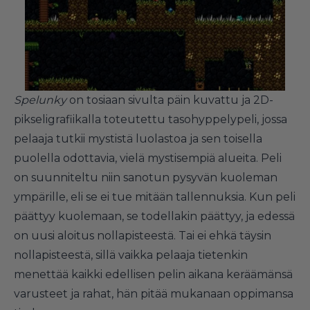
Spelunky
on tosiaan sivulta päin kuvattu ja 2D-
pikseligrafiikalla toteutettu tasohyppelypeli, jossa
pelaaja tutkii mystistä luolastoa ja sen toisella
puolella odottavia, vielä mystisempiä alueita. Peli
on suunniteltu niin sanotun pysyvän kuoleman
ympärille, eli se ei tue mitään tallennuksia. Kun peli
päättyy kuolemaan, se todellakin päättyy, ja edessä
on uusi aloitus nollapisteestä. Tai ei ehkä täysin
nollapisteestä, sillä vaikka pelaaja tietenkin
menettää kaikki edellisen pelin aikana keräämänsä
varusteet ja rahat, hän pitää mukanaan oppimansa