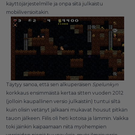
käyttöjärjestelmille ja onpa siitä julkaistu
mobiiliversioitakin.
Täytyy sanoa, että sen alkuperäisen
Spelunkyn
korkkaus ensimmäistä kertaa sitten vuoden 2012
(jolloin kaupallinen versio julkaistiin) tuntui siltä
kuin olisin vetänyt jalkaani mukavat housut pitkän
tauon jälkeen. Fiilis oli heti kotoisa ja lämmin. Vaikka
toki jäinkin kaipaamaan niitä myöhempien