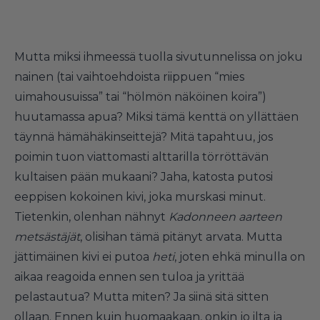
Mutta miksi ihmeessä tuolla sivutunnelissa on joku
nainen (tai vaihtoehdoista riippuen “mies
uimahousuissa” tai “hölmön näköinen koira”)
huutamassa apua? Miksi tämä kenttä on yllättäen
täynnä hämähäkinseittejä? Mitä tapahtuu, jos
poimin tuon viattomasti alttarilla törröttävän
kultaisen pään mukaani? Jaha, katosta putosi
eeppisen kokoinen kivi, joka murskasi minut.
Tietenkin, olenhan nähnyt
Kadonneen aarteen
metsästäjät
, olisihan tämä pitänyt arvata. Mutta
jättimäinen kivi ei putoa
heti
, joten ehkä minulla on
aikaa reagoida ennen sen tuloa ja yrittää
pelastautua? Mutta miten? Ja siinä sitä sitten
ollaan. Ennen kuin huomaakaan, onkin jo ilta ja