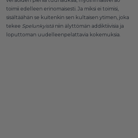
versioiden pieniä tuunauksia, myös ilmaisversio
toimii edelleen erinomaisesti. Ja miksi ei toimisi,
sisältäähän se kuitenkin sen kultaisen ytimen, joka
tekee
Spelunkyistä
niin älyttömän addiktiivisia ja
loputtoman uudelleenpelattavia kokemuksia.