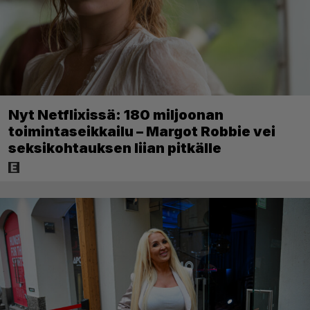
Nyt Netflixissä: 180 miljoonan
toimintaseikkailu – Margot Robbie vei
seksikohtauksen liian pitkälle