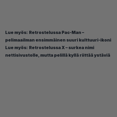
Lue myös:
Retrostelussa Pac-Man –
pelimaailman ensimmäinen suuri kulttuuri-ikoni
Lue myös:
Retrostelussa X – surkea nimi
nettisivustolle, mutta pelillä kyllä riittää ystäviä