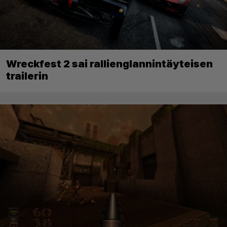
Wreckfest 2 sai rallienglannintäyteisen
trailerin