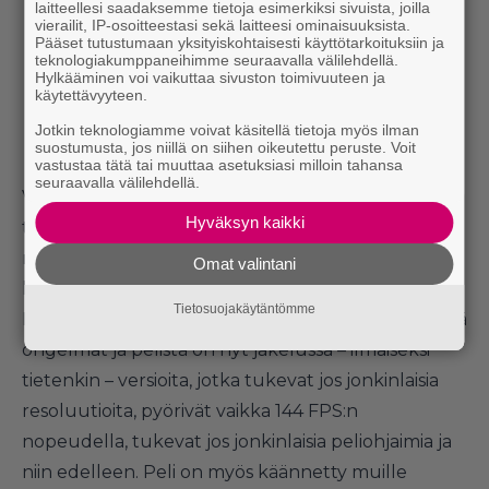
laitteellesi saadaksemme tietoja esimerkiksi sivuista, joilla
vierailit, IP-osoitteestasi sekä laitteesi ominaisuuksista.
Pääset tutustumaan yksityiskohtaisesti käyttötarkoituksiin ja
teknologiakumppaneihimme seuraavalla välilehdellä.
Hylkääminen voi vaikuttaa sivuston toimivuuteen ja
käytettävyyteen.
Jotkin teknologiamme voivat käsitellä tietoja myös ilman
suostumusta, jos niillä on siihen oikeutettu peruste. Voit
vastustaa tätä tai muuttaa asetuksiasi milloin tahansa
seuraavalla välilehdellä.
Vuoden 2008
Spelunky
julkaistiin vain Windows-
Hyväksyn kaikki
tietokoneille, ja peliä pyörittävän
GameMaker
-
moottorin rajoitusten johdosta se tuki vain 4:3-
Omat valintani
kuvasuhteita ja pyöri 30 FPS:n nopeudella.
Tietosuojakäytäntömme
Kotikoodarit ovat sittemmin ratkaisseet kaikki nämä
ongelmat ja pelistä on nyt jakelussa – ilmaiseksi
tietenkin – versioita, jotka tukevat jos jonkinlaisia
resoluutioita, pyörivät vaikka 144 FPS:n
nopeudella, tukevat jos jonkinlaisia peliohjaimia ja
niin edelleen. Peli on myös käännetty muille