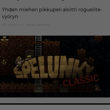
Yhden miehen pikkupeli aloitti roguelite-
vyöryn
13.7.2025 10:00
Miikka Lehtonen