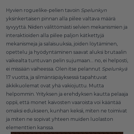
Hyvien roguelike-pelien tavoin
Spelunkyn
yksinkertaisen pinnan alla piilee valtava määrä
syvyyttä. Niiden välittömästi selvien mekanismien ja
interaktioiden alla piilee paljon kätkettyjä
mekanismeja ja salaisuuksia, joiden löytäminen,
opettelu ja hyödyntäminen saavat aluksi brutaalin
vaikealta tuntuvan pelin sujumaan… no, ei helposti,
ei missään vaiheessa. Olen itse pelannut
Spelunkyä
17 vuotta, ja silmänräpäyksessä tapahtuvat
äkkikuolemat ovat yhä vakiojuttu. Mutta
helpommin. Yrityksen ja erehdyksen kautta pelaaja
oppii, että monet kaivosten vaaroista voi kääntää
omaksi edukseen, kunhan keksii, miten ne toimivat
ja miten ne sopivat yhteen muiden luolaston
elementtien kanssa.