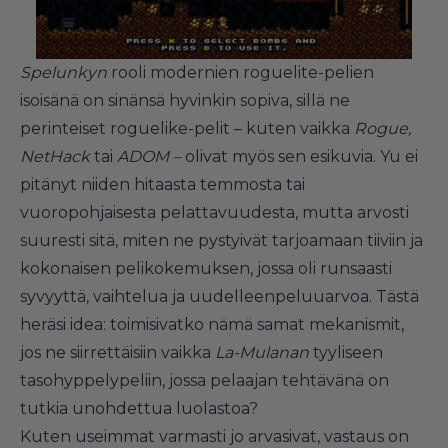
Spelunkyn
rooli modernien roguelite-pelien
isoisänä on sinänsä hyvinkin sopiva, sillä ne
perinteiset roguelike-pelit – kuten vaikka
Rogue,
NetHack
tai
ADOM –
olivat myös sen esikuvia. Yu ei
pitänyt niiden hitaasta temmosta tai
vuoropohjaisesta pelattavuudesta, mutta arvosti
suuresti sitä, miten ne pystyivät tarjoamaan tiiviin ja
kokonaisen pelikokemuksen, jossa oli runsaasti
syvyyttä, vaihtelua ja uudelleenpeluuarvoa. Tästä
heräsi idea: toimisivatko nämä samat mekanismit,
jos ne siirrettäisiin vaikka
La-Mulanan
tyyliseen
tasohyppelypeliin, jossa pelaajan tehtävänä on
tutkia unohdettua luolastoa?
Kuten useimmat varmasti jo arvasivat, vastaus on