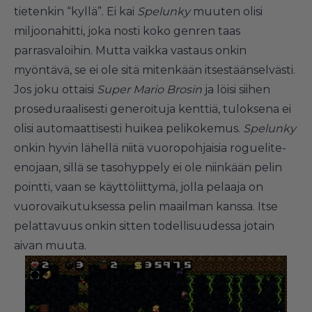
tietenkin “kyllä”. Ei kai
Spelunky
muuten olisi
miljoonahitti, joka nosti koko genren taas
parrasvaloihin. Mutta vaikka vastaus onkin
myöntävä, se ei ole sitä mitenkään itsestäänselvästi.
Jos joku ottaisi
Super Mario Brosin
ja löisi siihen
proseduraalisesti generoituja kenttiä, tuloksena ei
olisi automaattisesti huikea pelikokemus.
Spelunky
onkin hyvin lähellä niitä vuoropohjaisia roguelite-
enojaan, sillä se tasohyppely ei ole niinkään pelin
pointti, vaan se käyttöliittymä, jolla pelaaja on
vuorovaikutuksessa pelin maailman kanssa. Itse
pelattavuus onkin sitten todellisuudessa jotain
aivan muuta.