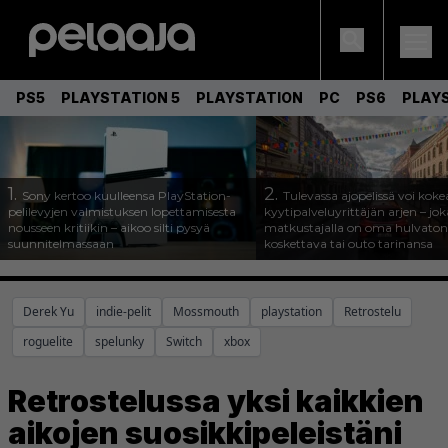
PS5
PLAYSTATION 5
PLAYSTATION
PC
PS6
PLAY
1.
2.
Sony kertoo kuulleensa PlayStation-
Tulevassa ajopelissä voi koke
pelilevyjen valmistuksen lopettamisesta
kyytipalveluyrittäjän arjen – joka
nousseen kritiikin – aikoo silti pysyä
matkustajalla on oma hulvaton
suunnitelmassaan
koskettava tai outo tarinansa
Derek Yu
indie-pelit
Mossmouth
playstation
Retrostelu
roguelite
spelunky
Switch
xbox
Retrostelussa yksi kaikkien
aikojen suosikkipeleistäni