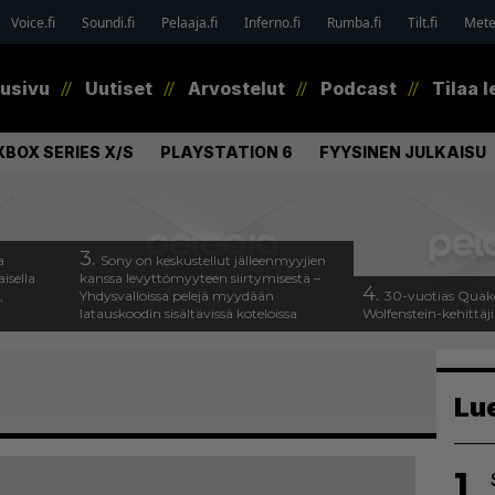
Voice.fi
Soundi.fi
Pelaaja.fi
Inferno.fi
Rumba.fi
Tilt.fi
Metel
tusivu
Uutiset
Arvostelut
Podcast
Tilaa l
XBOX SERIES X/S
PLAYSTATION 6
FYYSINEN JULKAISU
3.
a
Sony on keskustellut jälleenmyyjien
isella
kanssa levyttömyyteen siirtymisestä –
4.
,
Yhdysvalloissa pelejä myydään
30-vuotias Quake
latauskoodin sisältävissä koteloissa
Wolfenstein-kehittäji
Lu
1