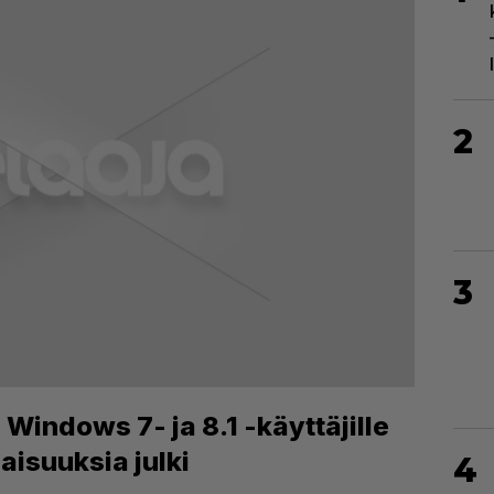
2
3
Windows 7- ja 8.1 -käyttäjille
aisuuksia julki
4