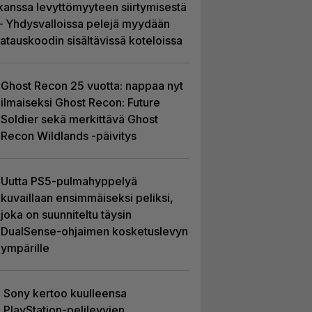
kanssa levyttömyyteen siirtymisestä
– Yhdysvalloissa pelejä myydään
latauskoodin sisältävissä koteloissa
Ghost Recon 25 vuotta: nappaa nyt
ilmaiseksi Ghost Recon: Future
Soldier sekä merkittävä Ghost
Recon Wildlands -päivitys
Uutta PS5-pulmahyppelyä
kuvaillaan ensimmäiseksi peliksi,
joka on suunniteltu täysin
DualSense-ohjaimen kosketuslevyn
ympärille
Sony kertoo kuulleensa
PlayStation-pelilevyjen