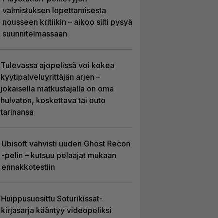
valmistuksen lopettamisesta
nousseen kritiikin – aikoo silti pysyä
suunnitelmassaan
Tulevassa ajopelissä voi kokea
kyytipalveluyrittäjän arjen –
jokaisella matkustajalla on oma
hulvaton, koskettava tai outo
tarinansa
Ubisoft vahvisti uuden Ghost Recon
-pelin – kutsuu pelaajat mukaan
ennakkotestiin
Huippusuosittu Soturikissat-
kirjasarja kääntyy videopeliksi