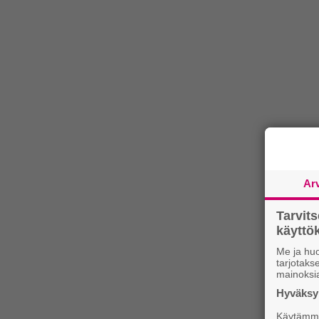
Ar
Tarvit
käytt
Me ja huo
tarjotak
mainoksi
Hyväksym
Käytämme 