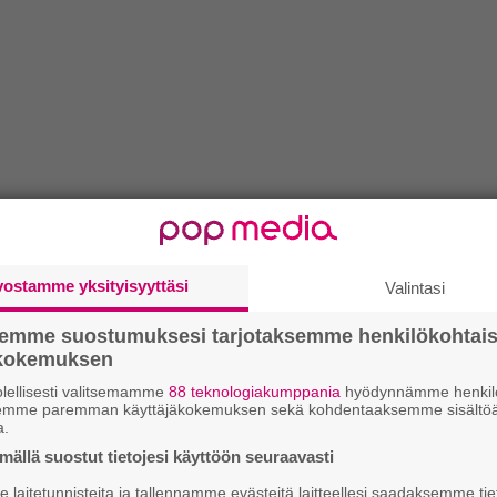
vostamme yksityisyyttäsi
Valintasi
semme suostumuksesi tarjotaksemme henkilökohtai
ökokemuksen
lellisesti valitsemamme
88 teknologiakumppania
hyödynnämme henkilö
semme paremman käyttäjäkokemuksen sekä kohdentaaksemme sisältöä
a.
ällä suostut tietojesi käyttöön seuraavasti
laitetunnisteita ja tallennamme evästeitä laitteellesi saadaksemme tie