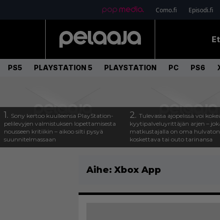
Como.fi
Episodi.fi
E
PS5
PLAYSTATION 5
PLAYSTATION
PC
PS6
1.
2.
Sony kertoo kuulleensa PlayStation-
Tulevassa ajopelissä voi koke
pelilevyjen valmistuksen lopettamisesta
kyytipalveluyrittäjän arjen – joka
nousseen kritiikin – aikoo silti pysyä
matkustajalla on oma hulvaton
suunnitelmassaan
koskettava tai outo tarinansa
Aihe:
Xbox App