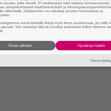
i sivuista, joilla vierailit, IP-osoitteestasi sekä laitteesi ominaisuuksista
an yksityiskohtaisesti käyttötarkoituksiin ja teknologiakumppaneihimm
la välilehdellä. Hylkääminen voi vaikuttaa sivuston toimivuuteen ja
yyteen.
knologiamme voivat käsitellä tietoja myös ilman suostumusta, jos niillä o
u peruste. Voit vastustaa tätä tai muuttaa asetuksiasi milloin tahansa se
lä.
Omat valintani
Hyväksyn kaikki
Tietosuojak