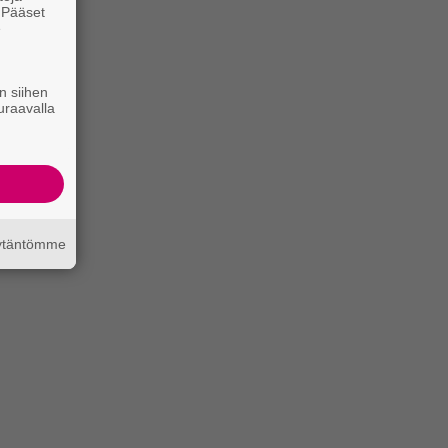
. Pääset
e
n siihen
uraavalla
äytäntömme