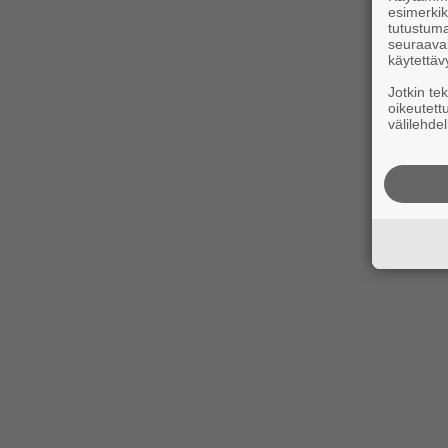
esimerkiks
tutustuma
seuraaval
käytettäv
Jotkin te
oikeutett
välilehdel