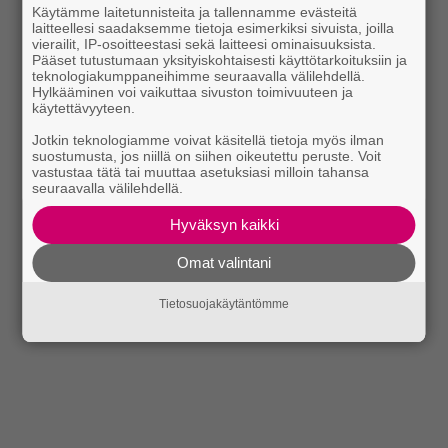
Käytämme laitetunnisteita ja tallennamme evästeitä
laitteellesi saadaksemme tietoja esimerkiksi sivuista, joilla
vierailit, IP-osoitteestasi sekä laitteesi ominaisuuksista.
Pääset tutustumaan yksityiskohtaisesti käyttötarkoituksiin ja
teknologiakumppaneihimme seuraavalla välilehdellä.
Hylkääminen voi vaikuttaa sivuston toimivuuteen ja
käytettävyyteen.
Jotkin teknologiamme voivat käsitellä tietoja myös ilman
suostumusta, jos niillä on siihen oikeutettu peruste. Voit
vastustaa tätä tai muuttaa asetuksiasi milloin tahansa
seuraavalla välilehdellä.
Hyväksyn kaikki
Omat valintani
Tietosuojakäytäntömme