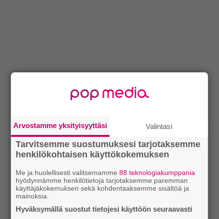
Arvostamme yksityisyyttäsi
Valintasi
Tarvitsemme suostumuksesi tarjotaksemme
henkilökohtaisen käyttökokemuksen
Me ja huolellisesti valitsemamme
88 teknologiakumppania
hyödynnämme henkilötietoja tarjotaksemme paremman
käyttäjäkokemuksen sekä kohdentaaksemme sisältöä ja
mainoksia.
Hyväksymällä suostut tietojesi käyttöön seuraavasti