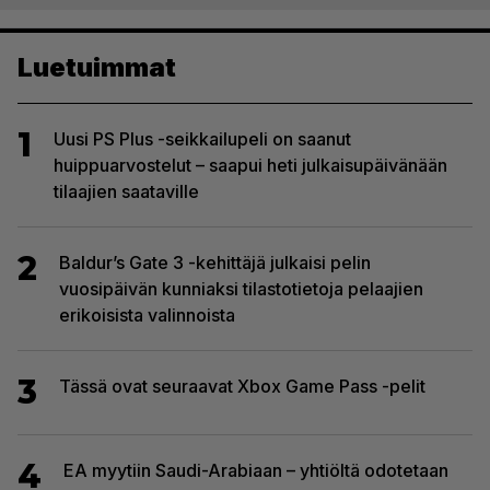
Luetuimmat
1
Uusi PS Plus -seikkailupeli on saanut
huippuarvostelut – saapui heti julkaisupäivänään
tilaajien saataville
2
Baldur’s Gate 3 -kehittäjä julkaisi pelin
vuosipäivän kunniaksi tilastotietoja pelaajien
erikoisista valinnoista
3
Tässä ovat seuraavat Xbox Game Pass -pelit
4
EA myytiin Saudi-Arabiaan – yhtiöltä odotetaan