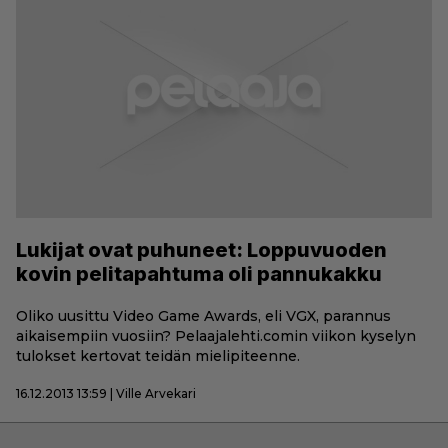
Lukijat ovat puhuneet: Loppuvuoden
kovin pelitapahtuma oli pannukakku
Oliko uusittu Video Game Awards, eli VGX, parannus
aikaisempiin vuosiin? Pelaajalehti.comin viikon kyselyn
tulokset kertovat teidän mielipiteenne.
16.12.2013 13:59 | Ville Arvekari