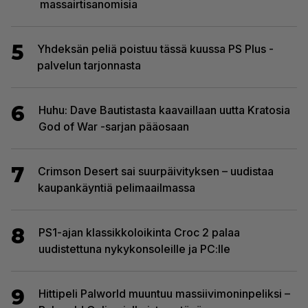
massairtisanomisia
5
Yhdeksän peliä poistuu tässä kuussa PS Plus -
palvelun tarjonnasta
6
Huhu: Dave Bautistasta kaavaillaan uutta Kratosia
God of War -sarjan pääosaan
7
Crimson Desert sai suurpäivityksen – uudistaa
kaupankäyntiä pelimaailmassa
8
PS1-ajan klassikkoloikinta Croc 2 palaa
uudistettuna nykykonsoleille ja PC:lle
9
Hittipeli Palworld muuntuu massiivimoninpeliksi –