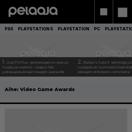
PS5
PLAYSTATION 5
PLAYSTATION
PC
PLAYSTATI
1.
2.
Uusi PS Plus -seikkailupeli on saanut
Baldur’s Gate 3 -kehittäjä jul
huippuarvostelut – saapui heti
vuosipäivän kunniaksi tilastotie
julkaisupäivänään tilaajien saataville
pelaajien erikoisista valinnoista
Aihe:
Video Game Awards