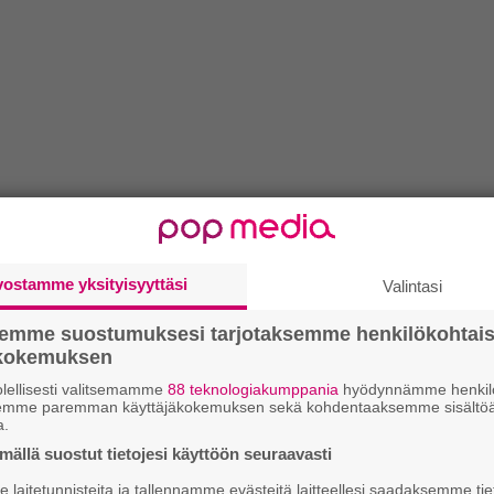
vostamme yksityisyyttäsi
Valintasi
semme suostumuksesi tarjotaksemme henkilökohtai
ökokemuksen
lellisesti valitsemamme
88 teknologiakumppania
hyödynnämme henkilö
semme paremman käyttäjäkokemuksen sekä kohdentaaksemme sisältöä
a.
ällä suostut tietojesi käyttöön seuraavasti
laitetunnisteita ja tallennamme evästeitä laitteellesi saadaksemme tie