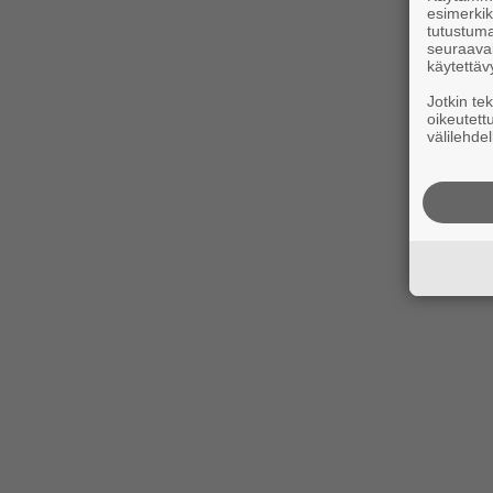
esimerkiks
tutustuma
seuraaval
käytettäv
Jotkin te
oikeutett
välilehdel