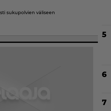
ti sukupolvien väliseen
5
6
7