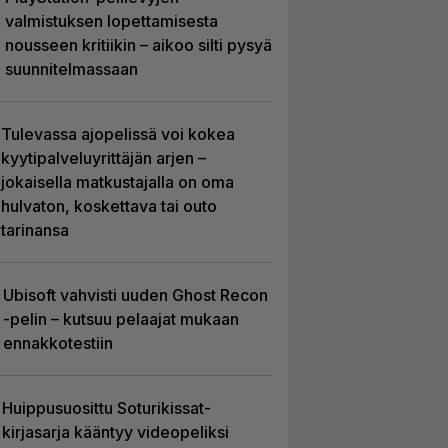
valmistuksen lopettamisesta
nousseen kritiikin – aikoo silti pysyä
suunnitelmassaan
Tulevassa ajopelissä voi kokea
kyytipalveluyrittäjän arjen –
jokaisella matkustajalla on oma
hulvaton, koskettava tai outo
tarinansa
Ubisoft vahvisti uuden Ghost Recon
-pelin – kutsuu pelaajat mukaan
ennakkotestiin
Huippusuosittu Soturikissat-
kirjasarja kääntyy videopeliksi