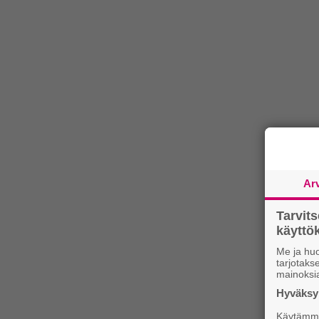
Ar
Tarvit
käytt
Me ja huo
tarjotak
mainoksi
Hyväksym
Käytämme 