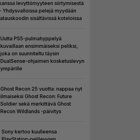
kanssa levyttömyyteen siirtymisestä
– Yhdysvalloissa pelejä myydään
latauskoodin sisältävissä koteloissa
Uutta PS5-pulmahyppelyä
kuvaillaan ensimmäiseksi peliksi,
joka on suunniteltu täysin
DualSense-ohjaimen kosketuslevyn
ympärille
Ghost Recon 25 vuotta: nappaa nyt
ilmaiseksi Ghost Recon: Future
Soldier sekä merkittävä Ghost
Recon Wildlands -päivitys
Sony kertoo kuulleensa
PlayStation-pelilevyjen