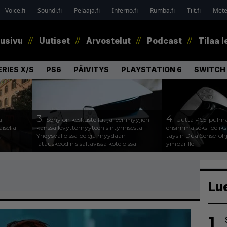
Voice.fi
Soundi.fi
Pelaaja.fi
Inferno.fi
Rumba.fi
Tilt.fi
Metel
tusivu
Uutiset
Arvostelut
Podcast
Tilaa l
RIES X/S
PS6
PÄIVITYS
PLAYSTATION 6
SWITCH 
3.
4.
a
Sony on keskustellut jälleenmyyjien
Uutta PS5-pulma
isella
kanssa levyttömyyteen siirtymisestä –
ensimmäiseksi peliksi
,
Yhdysvalloissa pelejä myydään
täysin DualSense-oh
latauskoodin sisältävissä koteloissa
ympärille
Lu
1