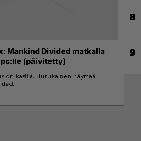
8
Ex: Mankind Divided matkalla
9
pc:lle (päivitetty)
us on käsillä. Uutukainen näyttää
ided.