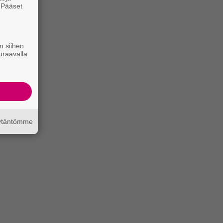
. Pääset
e
n siihen
uraavalla
äytäntömme