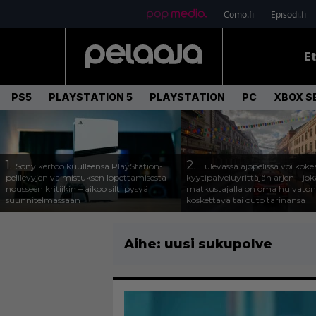
Como.fi
Episodi.fi
E
PS5
PLAYSTATION 5
PLAYSTATION
PC
XBOX SE
1.
2.
Sony kertoo kuulleensa PlayStation-
Tulevassa ajopelissä voi koke
pelilevyjen valmistuksen lopettamisesta
kyytipalveluyrittäjän arjen – joka
nousseen kritiikin – aikoo silti pysyä
matkustajalla on oma hulvaton
suunnitelmassaan
koskettava tai outo tarinansa
Aihe:
uusi sukupolve