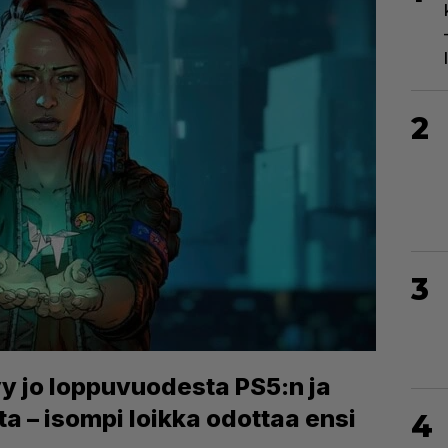
2
3
 jo loppuvuodesta PS5:n ja
ta – isompi loikka odottaa ensi
4