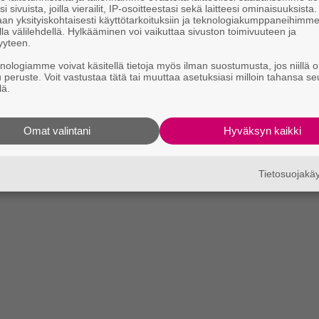
i sivuista, joilla vierailit, IP-osoitteestasi sekä laitteesi ominaisuuksista
an yksityiskohtaisesti käyttötarkoituksiin ja teknologiakumppaneihimm
la välilehdellä. Hylkääminen voi vaikuttaa sivuston toimivuuteen ja
yyteen.
knologiamme voivat käsitellä tietoja myös ilman suostumusta, jos niillä o
u peruste. Voit vastustaa tätä tai muuttaa asetuksiasi milloin tahansa se
lä.
Omat valintani
Hyväksyn kaikki
Tietosuojak