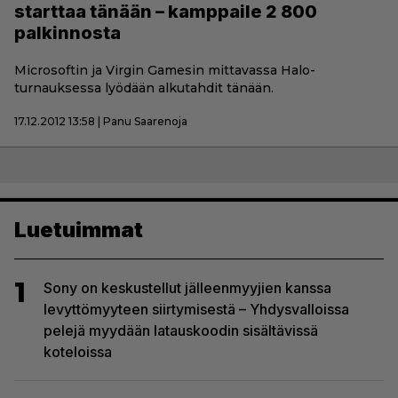
starttaa tänään – kamppaile 2 800
palkinnosta
Microsoftin ja Virgin Gamesin mittavassa Halo-
turnauksessa lyödään alkutahdit tänään.
17.12.2012 13:58 | Panu Saarenoja
Luetuimmat
1
Sony on keskustellut jälleenmyyjien kanssa
levyttömyyteen siirtymisestä – Yhdysvalloissa
pelejä myydään latauskoodin sisältävissä
koteloissa