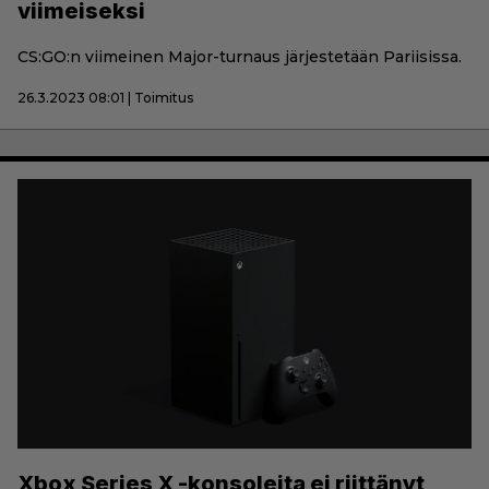
viimeiseksi
CS:GO:n viimeinen Major-turnaus järjestetään Pariisissa.
26.3.2023 08:01 | Toimitus
Xbox Series X -konsoleita ei riittänyt