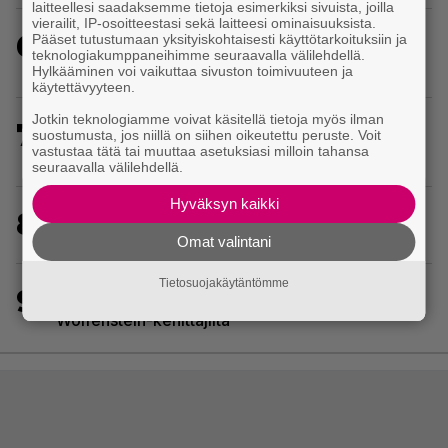
laitteellesi saadaksemme tietoja esimerkiksi sivuista, joilla
vierailit, IP-osoitteestasi sekä laitteesi ominaisuuksista.
6
Pääset tutustumaan yksityiskohtaisesti käyttötarkoituksiin ja
Ubisoft vahvisti uuden Ghost Recon -pelin –
teknologiakumppaneihimme seuraavalla välilehdellä.
kutsuu pelaajat mukaan ennakkotestiin
Hylkääminen voi vaikuttaa sivuston toimivuuteen ja
käytettävyyteen.
Jotkin teknologiamme voivat käsitellä tietoja myös ilman
7
Huippusuosittu Soturikissat-kirjasarja kääntyy
suostumusta, jos niillä on siihen oikeutettu peruste. Voit
vastustaa tätä tai muuttaa asetuksiasi milloin tahansa
videopeliksi
seuraavalla välilehdellä.
Hyväksyn kaikki
8
Wreckfest 2 sai rallienglannintäyteisen trailerin
Omat valintani
Tietosuojakäytäntömme
9
30-vuotias Quake sai uuden episodin
Wolfenstein-kehittäjiltä