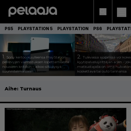
PS5
PLAYSTATION 5
PLAYSTATION
PS6
PLAYSTAT
1.
2.
Sony kertoo kuulleensa PlayStation-
Tulevassa ajopelissä voi koke
pelilevyjen valmistuksen lopettamisesta
kyytipalveluyrittäjän arjen – joka
nousseen kritiikin – aikoo silti pysyä
matkustajalla on oma hulvaton
suunnitelmassaan
koskettava tai outo tarinansa
Aihe:
Turnaus