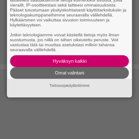
laitteellesi saadaksemme tietoja esimerkiksi sivuista, joilla
vierailit, IP-osoitteestasi sekä laitteesi ominaisuuksista.
Pääset tutustumaan yksityiskohtaisesti käyttötarkoituksiin ja
teknologiakumppaneihimme seuraavalla välilehdellä.
Hylkääminen voi vaikuttaa sivuston toimivuuteen ja
käytettävyyteen.
Jotkin teknologiamme voivat käsitellä tietoja myös ilman
suostumusta, jos niillä on siihen oikeutettu peruste. Voit
vastustaa tätä tai muuttaa asetuksiasi milloin tahansa
seuraavalla välilehdellä.
Hyväksyn kaikki
Omat valintani
Tietosuojakäytäntömme