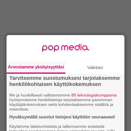
Arvostamme yksityisyyttäsi
Valintasi
Tarvitsemme suostumuksesi tarjotaksemme
henkilökohtaisen käyttökokemuksen
Me ja huolellisesti valitsemamme
88 teknologiakumppania
hyödynnämme henkilötietoja tarjotaksemme paremman
käyttäjäkokemuksen sekä kohdentaaksemme sisältöä ja
mainoksia.
Hyväksymällä suostut tietojesi käyttöön seuraavasti
Käytämme laitetunnisteita ja tallennamme evästeitä