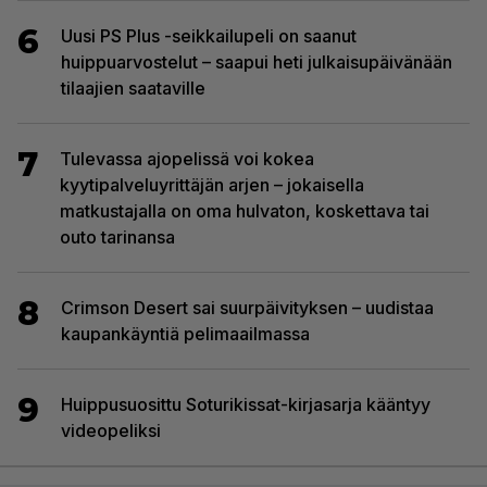
6
Uusi PS Plus -seikkailupeli on saanut
huippuarvostelut – saapui heti julkaisupäivänään
tilaajien saataville
7
Tulevassa ajopelissä voi kokea
kyytipalveluyrittäjän arjen – jokaisella
matkustajalla on oma hulvaton, koskettava tai
outo tarinansa
8
Crimson Desert sai suurpäivityksen – uudistaa
kaupankäyntiä pelimaailmassa
9
Huippusuosittu Soturikissat-kirjasarja kääntyy
videopeliksi