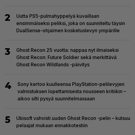
2
Uutta PS5-pulmahyppelyä kuvaillaan
ensimmäiseksi peliksi, joka on suunniteltu täysin
DualSense-ohjaimen kosketuslevyn ympärille
3
Ghost Recon 25 vuotta: nappaa nyt ilmaiseksi
Ghost Recon: Future Soldier sekä merkittävä
Ghost Recon Wildlands -päivitys
4
Sony kertoo kuulleensa PlayStation-pelilevyjen
valmistuksen lopettamisesta nousseen kritiikin –
aikoo silti pysyä suunnitelmassaan
5
Ubisoft vahvisti uuden Ghost Recon -pelin – kutsuu
pelaajat mukaan ennakkotestiin