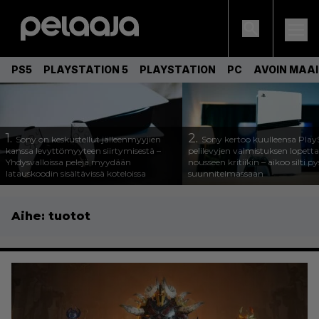
PS5
PLAYSTATION 5
PLAYSTATION
PC
AVOIN MAA
1.
2.
Sony on keskustellut jälleenmyyjien
Sony kertoo kuulleensa Play
kanssa levyttömyyteen siirtymisestä –
pelilevyjen valmistuksen lopett
Yhdysvalloissa pelejä myydään
nousseen kritiikin – aikoo silti p
latauskoodin sisältävissä koteloissa
suunnitelmassaan
Aihe:
tuotot